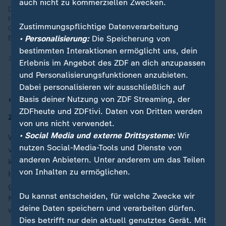
auch nicht zu kommerziellen Zwecken.
Die Regierung hat ihre Einigung bezüglich des
Heizungsgesetzes verkündet. Zukünftig können Öl- und
Zustimmungspflichtige Datenverarbeitung
Gasheizungen weiter in Wohnhäusern verbaut werden - eine
• Personalisierung:
Die Speicherung von
Entscheidung, an der sich die Opposition stört.
bestimmten Interaktionen ermöglicht uns, dein
25.02.2026 | 1:39 min
Erlebnis im Angebot des ZDF an dich anzupassen
und Personalisierungsfunktionen anzubieten.
Dabei personalisieren wir ausschließlich auf
Basis deiner Nutzung von ZDF Streaming, der
"Klimaschutz und Bezahlbarkeit
ZDFheute und ZDFtivi. Daten von Dritten werden
zusammengebracht"
von uns nicht verwendet.
• Social Media und externe Drittsysteme:
Wir
Wirtschaftsministerin
Katherina Reiche
(CDU) sprach
nutzen Social-Media-Tools und Dienste von
vom letzten Puzzlestück. Es werde im Heizungskeller
anderen Anbietern. Unter anderem um das Teilen
keine neuen Verbote geben. Bauministerin Verena
von Inhalten zu ermöglichen.
Hubertz (
SPD
) betonte, es sei ein wichtiger Knoten
gelöst worden. "Entscheidend ist für mich, dass
Du kannst entscheiden, für welche Zwecke wir
Klimaschutz und Bezahlbarkeit zusammengebracht
deine Daten speichern und verarbeiten dürfen.
werden."
Dies betrifft nur dein aktuell genutztes Gerät. Mit