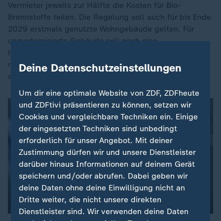
Vermieter jeweils zur Hälfte die Kosten für Bio-
Brennstoffe teilen. Die Regelung soll auch für bis Ende
2029 erstmals genutzte Wohngebäude gelten. Für
unmodernisierte Gebäude soll noch eine
Härtefallklausel ausgearbeitet werden. Unklar ist
noch, ob ausreichend geeignete Gase zur Verfügung
Deine Datenschutzeinstellungen
stehen werden.
Um dir eine optimale Website von ZDF, ZDFheute
und ZDFtivi präsentieren zu können, setzen wir
Cookies und vergleichbare Techniken ein. Einige
der eingesetzten Techniken sind unbedingt
erforderlich für unser Angebot. Mit deiner
Zustimmung dürfen wir und unsere Dienstleister
darüber hinaus Informationen auf deinem Gerät
speichern und/oder abrufen. Dabei geben wir
deine Daten ohne deine Einwilligung nicht an
Dritte weiter, die nicht unsere direkten
Dienstleister sind. Wir verwenden deine Daten