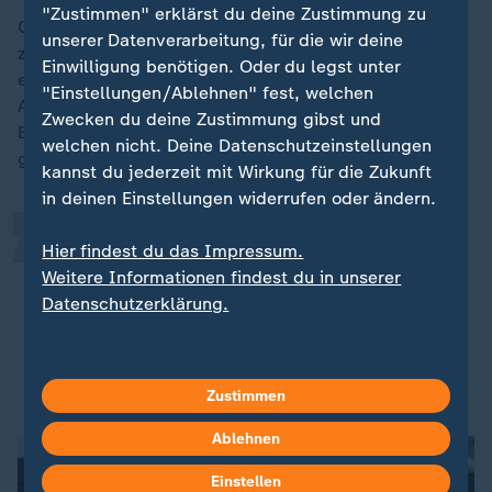
"Zustimmen" erklärst du deine Zustimmung zu
Gleichzeitig brauche es einen fairen Ausgleich
unserer Datenverarbeitung, für die wir deine
zwischen Vermietern und Mietern, denn der eine
Einwilligung benötigen. Oder du legst unter
entscheidet, womit geheizt wird, und der andere im
„
"Einstellungen/Ablehnen" fest, welchen
Alltag darüber, wie viel." Dieser Ausgleich sei mit der
Zwecken du deine Zustimmung gibst und
Einigung zwischen den Fraktionen und den Ministerien
welchen nicht. Deine Datenschutzeinstellungen
gelungen.
kannst du jederzeit mit Wirkung für die Zukunft
in deinen Einstellungen widerrufen oder ändern.
Wir schaffen Habecks
Hier findest du das Impressum.
"Heizungsgesetz" ab und geben im
Weitere Informationen findest du in unserer
Datenschutzerklärung.
Keller wieder die notwendige
Freiheit.
Jens Spahn, Fraktionschef CDU/CSU
Zustimmen
Ablehnen
Einstellen