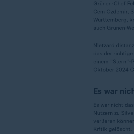
Grünen-Chef
Fe
Cem Özdemir
, 
Württemberg, kri
auch Grünen-Wer
Nietzard distanz
das der richtig
einem "Stern"-Po
Oktober 2024 C
Es war nic
Es war nicht da
Nutzern zu Silv
verlieren könne
Kritik gelöscht.