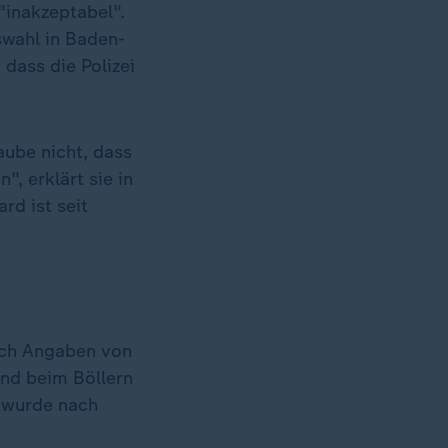
"inakzeptabel".
swahl in Baden-
 dass die Polizei
laube nicht, dass
, erklärt sie in
rd ist seit
nach Angaben von
and beim Böllern
g wurde nach