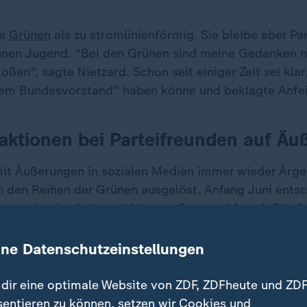
ie
Grünen
als zu stromlinienförmig. Sie bleibe aber Pa
ünen Jugend. "Bei den Grünen sind meine Gedanken n
ßen", sagte Nietzard. Schon seit einiger Zeit sei klar
esem Bundesvorstand" haben könne und beklagte Anfe
aktionen bei Parteifreunden auf Ä
mit Äußerungen in sozialen Medien immer wieder Ärge
n den Reihen der Grünen ausgelöst. Anfang Juni entsc
rz zuvor hochgeladenes Video zu
Gaza
und
Israel
. Die 
m Transparenzhinweis, in der vorherigen Version des V
geworden, dass der 7. Oktober ein antisemitischer Te
ine Datenschutzeinstellungen
dir eine optimale Website von ZDF, ZDFheute und ZDF
sentieren zu können, setzen wir Cookies und
 Zeitpunkt bereits geänderten Version hatte Nietzard