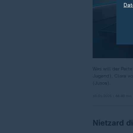
Dat
Was will der Part
Jugend), Clara vo
(Jusos).
16.01.2025 | 44:40 min
Nietzard d