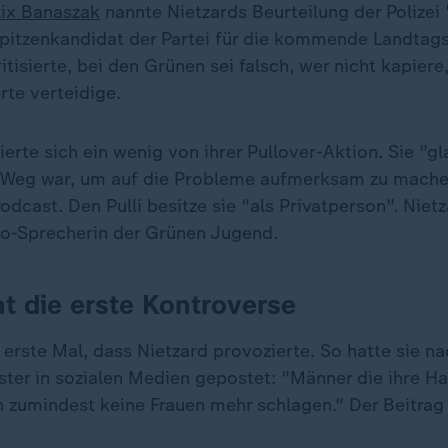
lix Banaszak
nannte Nietzards Beurteilung der Polizei 
Spitzenkandidat der Partei für die kommende Landtag
tisierte, bei den Grünen sei falsch, wer nicht kapiere,
te verteidige.
ierte sich ein wenig von ihrer Pullover-Aktion. Sie "g
e Weg war, um auf die Probleme aufmerksam zu machen"
dcast. Den Pulli besitze sie "als Privatperson". Nietza
o-Sprecherin der Grünen Jugend.
ht die erste Kontroverse
s erste Mal, dass Nietzard provozierte. So hatte sie 
ester in sozialen Medien gepostet: "Männer die ihre H
n zumindest keine Frauen mehr schlagen." Der Beitra