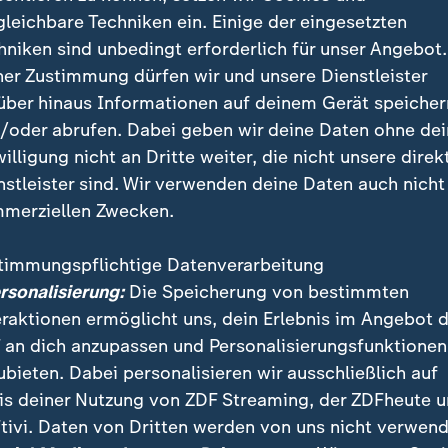
gleichbare Techniken ein. Einige der eingesetzten
 zufolge geäußert, seit dem 7. Oktober 2023 seien 
hniken sind unbedingt erforderlich für unser Angebot.
nen und 1.200 Israelis bei militärischen Operatione
ner Zustimmung dürfen wir und unsere Dienstleister
über hinaus Informationen auf deinem Gerät speicher
ei-Slogan: Kritik an Nietzard wegen
/oder abrufen. Dabei geben wir deine Daten ohne de
willigung nicht an Dritte weiter, die nicht unsere direk
nstleister sind. Wir verwenden deine Daten auch nicht
s einzige Mal, dass Nietzard Kopfschütteln bei Grünen
merziellen Zwecken.
uvor, im Mai, hatte sie sich auf ihrem privaten Instag
ezeigt, auf dem das Kürzel "ACAB" zu lesen war. Es st
timmungspflichtige Datenverarbeitung
s" (deutsch: Alle Polizisten sind Bastarde). Dazu tru
ersonalisierung:
Die Speicherung von bestimmten
pitalismuskritischen Aufschrift "Eat the rich" (deutsc
eraktionen ermöglicht uns, dein Erlebnis im Angebot 
 an dich anzupassen und Personalisierungsfunktionen
ubieten. Dabei personalisieren wir ausschließlich auf
bergs
Ministerpräsident Winfried Kretschmann forder
is deiner Nutzung von ZDF Streaming, der ZDFheute 
f.
tivi. Daten von Dritten werden von uns nicht verwend