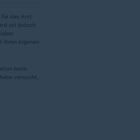
 für das Amt
ard sei jedoch
lieber
t ihren eigenen
ation beim
 habe versucht,