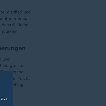
rteimitglied und
icht immer auf
, dass sie keine
indungen.
ußerungen
r und
huldigte sie
Grüne Jugend
ideos sei "nicht
rroranschlag
tivi