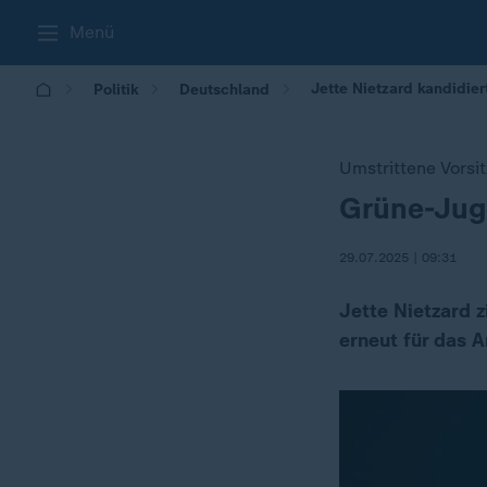
Menü
Jette Nietzard kandidie
Politik
Deutschland
Umstrittene Vorsi
Grüne-Juge
:
29.07.2025 | 09:31
Jette Nietzard z
erneut für das Am