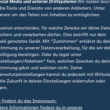
ocial Media und externe Drittsysteme:
Wir nutzen Soci
ia-Tools und Dienste von anderen Anbietern. Unter
tehe überhaupt nicht, was die bei un
erem um das Teilen von Inhalten zu ermöglichen.
mann, Ministerpräsident von Baden-Württemberg
kannst entscheiden, für welche Zwecke wir deine Dat
ichern und verarbeiten dürfen. Dies betrifft nur dein
en, die Nietzard vertrete, gebe es mit der
Linken
ein p
uell genutztes Gerät. Mit "Zustimmen" erklärst du dei
teienspektrum.
timmung zu unserer Datenverarbeitung, für die wir de
willigung benötigen. Oder du legst unter
nstellungen/Ablehnen" fest, welchen Zwecken du dei
timmung gibst und welchen nicht. Deine
enschutzeinstellungen kannst du jederzeit mit Wirkun
 die Zukunft in deinen Einstellungen widerrufen oder
ern.
r findest du das Impressum.
tere Informationen findest du in unserer