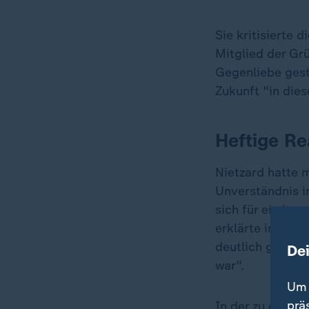
Sie kritisierte d
Mitglied der Gr
Gegenliebe gesto
Zukunft "in di
Heftige Re
Nietzard hatte 
Unverständnis i
sich für ein ku
erklärte in eine
deutlich genug 
De
war".
Um 
prä
In der zu diesem