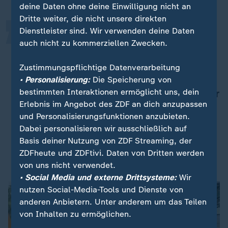
„
deine Daten ohne deine Einwilligung nicht an
Dritte weiter, die nicht unsere direkten
Dienstleister sind. Wir verwenden deine Daten
Der eine Effekt des neuen
auch nicht zu kommerziellen Zwecken.
Programms ist also, dass viele
künftig die Elektromobilität
Zustimmungspflichtige Datenverarbeitung
ausprobieren können, die sich das
• Personalisierung:
Die Speicherung von
bisher nicht leisten konnten. Und der
bestimmten Interaktionen ermöglicht uns, dein
Erlebnis im Angebot des ZDF an dich anzupassen
andere Effekt ist ein starker Anreiz
und Personalisierungsfunktionen anzubieten.
für die Autobauer, mehr günstige E-
Dabei personalisieren wir ausschließlich auf
Auto-Modelle anzubieten.
Basis deiner Nutzung von ZDF Streaming, der
ZDFheute und ZDFtivi. Daten von Dritten werden
Carsten Schneider (SPD), Bundesumweltminister
von uns nicht verwendet.
• Social Media und externe Drittsysteme:
Wir
nutzen Social-Media-Tools und Dienste von
anderen Anbietern. Unter anderem um das Teilen
von Inhalten zu ermöglichen.