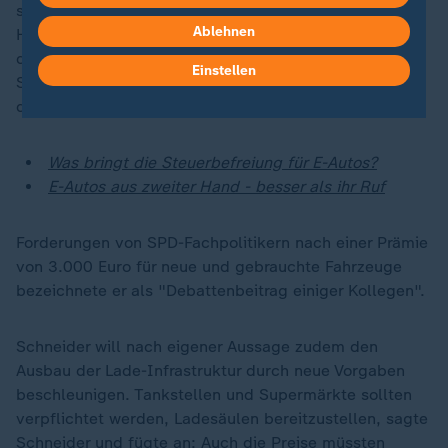
subventioniert, die Prämie wurde wegen der
Ablehnen
Haushaltskrise kurzfristig gestrichen. Zu der nun
diskutierten erneuten Prämie sagte Umweltminister
Einstellen
Schneider, es gebe "noch keine feste Vereinbarung
dazu".
Was bringt die Steuerbefreiung für E-Autos?
E-Autos aus zweiter Hand - besser als ihr Ruf
Forderungen von SPD-Fachpolitikern nach einer Prämie
von 3.000 Euro für neue und gebrauchte Fahrzeuge
bezeichnete er als "Debattenbeitrag einiger Kollegen".
Schneider will nach eigener Aussage zudem den
Ausbau der Lade-Infrastruktur durch neue Vorgaben
beschleunigen. Tankstellen und Supermärkte sollten
verpflichtet werden, Ladesäulen bereitzustellen, sagte
Schneider und fügte an: Auch die Preise müssten