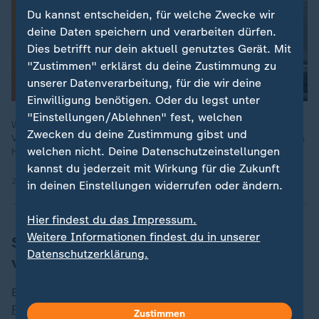
Du kannst entscheiden, für welche Zwecke wir
deine Daten speichern und verarbeiten dürfen.
Dies betrifft nur dein aktuell genutztes Gerät. Mit
"Zustimmen" erklärst du deine Zustimmung zu
unserer Datenverarbeitung, für die wir deine
Einwilligung benötigen. Oder du legst unter
"Einstellungen/Ablehnen" fest, welchen
Wie stehen E-Autos 2025 wirklich da? Wir entlarven gängige
Zwecken du deine Zustimmung gibst und
Vorurteile zu Ladezeit, Reichweite und Preis – und zeigen, was
welchen nicht. Deine Datenschutzeinstellungen
heute technisch und finanziell möglich ist.
kannst du jederzeit mit Wirkung für die Zukunft
26.05.2025 | 3:03 min
in deinen Einstellungen widerrufen oder ändern.
Hier findest du das Impressum.
Weitere Informationen findest du in unserer
Schneider: Höhe der Prämie noch nicht
Datenschutzerklärung.
vereinbart
Bis Ende 2023 hatte der Bund unter der
Ampel-
Regierung
bereits den Kauf von E-Autos
Zustimmen