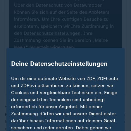
Über den Datenschutz von Datawrapper
können Sie sich auf der Seite des Anbieters
informieren. Um Ihre künftigen Besuche zu
erleichtern, speichern wir Ihre Zustimmung in
den
Datenschutzeinstellungen
. Ihre
Zustimmung können Sie im Bereich „Meine
News“ jederzeit widerrufen.
Deine Datenschutzeinstellungen
Infografiken anzeigen
Um dir eine optimale Website von ZDF, ZDFheute
Datenschutzeinstellungen anpassen
und ZDFtivi präsentieren zu können, setzen wir
Cookies und vergleichbare Techniken ein. Einige
der eingesetzten Techniken sind unbedingt
erforderlich für unser Angebot. Mit deiner
"Und vom Wegfall der Kfz-Steuer profitieren auch alle
Zustimmung dürfen wir und unsere Dienstleister
E-Autofahrer", betonte der Minister. Wie das Programm
darüber hinaus Informationen auf deinem Gerät
kleine und mittlere Einkommen sowie hohe Einkommen
speichern und/oder abrufen. Dabei geben wir
definieren könnte, sagte er im Interview nicht.