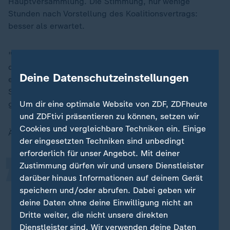
Hauptversammlung. Die Stimmung, nur wenige
Stunden nach Vorstellung des Koalitionsvertrags:
besser als erwartet.
"Ich war am Anfang sehr skeptisch und habe gedacht,
dass CDU und CSU ein bisschen untergehen", sagt
Deine Datenschutzeinstellungen
etwa CSU-Mitglied Daniel Stieglmeier. "Aber jetzt am
Schluss, glaube ich, haben wir das Beste daraus
„
gemacht."
Um dir eine optimale Website von ZDF, ZDFheute
und ZDFtivi präsentieren zu können, setzen wir
Cookies und vergleichbare Techniken ein. Einige
Ähnlich sieht es sein Parteifreund Alexander Maier:
der eingesetzten Techniken sind unbedingt
erforderlich für unser Angebot. Mit deiner
Zustimmung dürfen wir und unsere Dienstleister
Ich hatte vorher das Gefühl, dass es
darüber hinaus Informationen auf deinem Gerät
die Union nicht schafft, den
speichern und/oder abrufen. Dabei geben wir
Politikwechsel durchzusetzen. Aber
deine Daten ohne deine Einwilligung nicht an
Dritte weiter, die nicht unsere direkten
jetzt bin ich mit dem Ergebnis echt
Dienstleister sind. Wir verwenden deine Daten