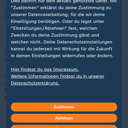
Dies betrifft nur dein aktuell genutztes Gerät. Mit
"Zustimmen" erklärst du deine Zustimmung zu
unserer Datenverarbeitung, für die wir deine
Es gibt eine starke Unions-
Einwilligung benötigen. Oder du legst unter
Handschrift.
"Einstellungen/Ablehnen" fest, welchen
Zwecken du deine Zustimmung gibst und
Florian Hölzl (CSU), Bürgermeister in Pfeffenhausen
welchen nicht. Deine Datenschutzeinstellungen
kannst du jederzeit mit Wirkung für die Zukunft
Doch jetzt müsse die CSU in Berlin auch liefern, mahnt
in deinen Einstellungen widerrufen oder ändern.
Hölzl.
Hier findest du das Impressum.
Ganz genau wird die Basis etwa beobachten, ob die
Weitere Informationen findest du in unserer
irreguläre Migration zurückgeht. Immerhin stellt man
Datenschutzerklärung.
künftig den zuständigen Innenminister. Der Druck ist
groß.
Zustimmen
Wer könnte Minister werden?
Ablehnen