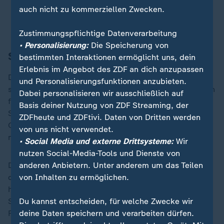
zufrieden.
auch nicht zu kommerziellen Zwecken.
Alexander Maier, CSU-Mitglied in Pfeffenhausen
Zustimmungspflichtige Datenverarbeitung
• Personalisierung:
Die Speicherung von
Schuldenpläne schwer verdaulich
bestimmten Interaktionen ermöglicht uns, dein
Erlebnis im Angebot des ZDF an dich anzupassen
Die letzten Wochen waren für viele an der CSU-Basis
und Personalisierungsfunktionen anzubieten.
schwer verdaulich. Insbesondere das Sondervermögen
Dabei personalisieren wir ausschließlich auf
für die Infrastruktur - Stichwort "neue Milliarden-
Basis deiner Nutzung von ZDF Streaming, der
Schulden" - hat große Skepsis hervorgerufen. Zum
ZDFheute und ZDFtivi. Daten von Dritten werden
CSU-Sound vor der Wahl wollten die Schuldenpläne
von uns nicht verwendet.
nach der Wahl einfach nicht passen.
• Social Media und externe Drittsysteme:
Wir
nutzen Social-Media-Tools und Dienste von
Doch der Koalitionsvertrag gibt Söder Rückenwind in
anderen Anbietern. Unter anderem um das Teilen
der Partei. Bei den Themen
von Inhalten zu ermöglichen.
Migration
und Wirtschaft
„
habe die Union Punkte gemacht, sagen sie am
Stammtisch in Pfeffenhausen. CSU-Bürgermeister
Du kannst entscheiden, für welche Zwecke wir
Florian Hölzl stimmt dem zu:
deine Daten speichern und verarbeiten dürfen.