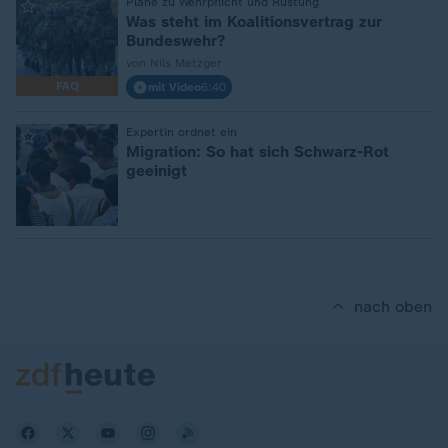
:
Pläne zu Wehrpflicht und Rüstung
Was steht im Koalitionsvertrag zur
Bundeswehr?
von Nils Metzger
FAQ
mit Video
6:40
:
Expertin ordnet ein
Migration: So hat sich Schwarz-Rot
geeinigt
nach oben