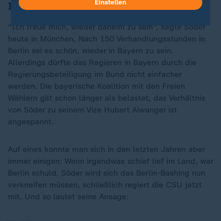
Einstellen
In Bayern wird es komplizierter
"Ich freue mich, wieder daheim zu sein", sagte Söder
heute in München. Nach 150 Verhandlungsstunden in
Berlin sei es schön, wieder in Bayern zu sein.
Allerdings dürfte das Regieren in Bayern durch die
Regierungsbeteiligung im Bund nicht einfacher
werden. Die bayerische Koalition mit den Freien
Wählern gilt schon länger als belastet, das Verhältnis
von Söder zu seinem Vize Hubert Aiwanger ist
angespannt.
Auf eines konnte man sich in den letzten Jahren aber
immer einigen: Wenn irgendwas schief lief im Land, war
„
Berlin schuld. Söder wird sich das Berlin-Bashing nun
verkneifen müssen, schließlich regiert die CSU jetzt
mit. Und so lautet seine Ansage: