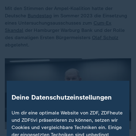
Mit den Stimmen der Ampel-Koalition hatte der
Deutsche
Bundestag
im Sommer 2023 die Einsetzung
eines Untersuchungsausschusses zum
Cum-Ex
Skandal
der Hamburger Warburg Bank und der Rolle
des damaligen Ersten Bürgermeisters
Olaf Scholz
abgelehnt.
Deine Datenschutzeinstellungen
Um dir eine optimale Website von ZDF, ZDFheute
und ZDFtivi präsentieren zu können, setzen wir
Cookies und vergleichbare Techniken ein. Einige
der eingesetzten Techniken sind unbedingt