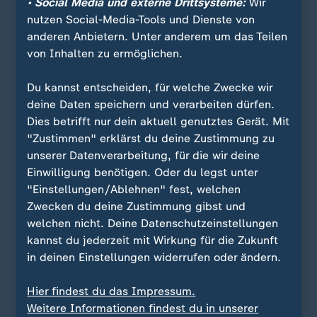
• Social Media und externe Drittsysteme:
Wir
nutzen Social-Media-Tools und Dienste von
anderen Anbietern. Unter anderem um das Teilen
von Inhalten zu ermöglichen.
Du kannst entscheiden, für welche Zwecke wir
deine Daten speichern und verarbeiten dürfen.
Dies betrifft nur dein aktuell genutztes Gerät. Mit
"Zustimmen" erklärst du deine Zustimmung zu
unserer Datenverarbeitung, für die wir deine
Quelle: dpa
Einwilligung benötigen. Oder du legst unter
"Einstellungen/Ablehnen" fest, welchen
Im Jahr 2024 haben die Richterinnen und
Zwecken du deine Zustimmung gibst und
Richter in Karlsruhe 4.890 Verfahren erledigt.
welchen nicht. Deine Datenschutzeinstellungen
Im gleichen Zeitraum gab es 4.640 neue
kannst du jederzeit mit Wirkung für die Zukunft
Eingänge - der Großteil davon, etwa 96
in deinen Einstellungen widerrufen oder ändern.
Prozent, waren Verfassungsbeschwerden.
Insgesamt lässt sich ein leichter Rückgang
Hier findest du das Impressum.
der Verfahrenszahlen beobachten. Dafür, so
Weitere Informationen findest du in unserer
das Gericht, nehme die Komplexität der