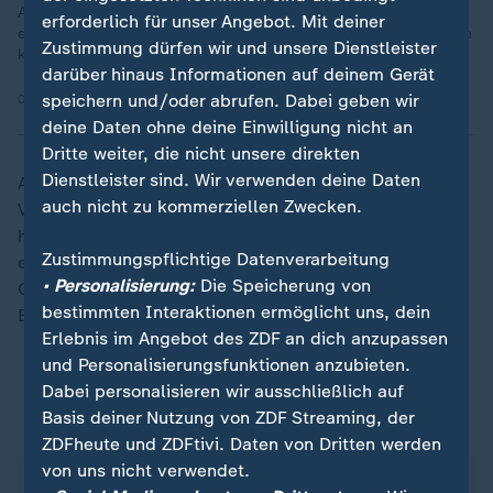
Als Bürgermeister sprach Olaf Scholz mehrfach mit dem Chef
erforderlich für unser Angebot. Mit deiner
einer Cum-Ex Bank, die Steuerbetrug betrieb. An deren Inhalte
Zustimmung dürfen wir und unsere Dienstleister
könne er sich aber nicht erinnern.
darüber hinaus Informationen auf deinem Gerät
speichern und/oder abrufen. Dabei geben wir
06.12.2024 | 1:48 min
deine Daten ohne deine Einwilligung nicht an
Dritte weiter, die nicht unsere direkten
Dienstleister sind. Wir verwenden deine Daten
Aus Sicht der Unionsfraktion ein "historisch einmaliger
auch nicht zu kommerziellen Zwecken.
Vorgang", denn die Abgeordneten von CDU/CSU
hatten zuvor das für einen Untersuchungsausschuss
Zustimmungspflichtige Datenverarbeitung
erforderliche Quorum erreicht. Sie sahen sich in ihren
• Personalisierung:
Die Speicherung von
Oppositionsrechten verletzt und zogen vor das
bestimmten Interaktionen ermöglicht uns, dein
Bundesverfassungsgericht.
Erlebnis im Angebot des ZDF an dich anzupassen
und Personalisierungsfunktionen anzubieten.
Dabei personalisieren wir ausschließlich auf
Das Bundesverfassungsgericht: Zahlen, Daten,
Basis deiner Nutzung von ZDF Streaming, der
Fakten
ZDFheute und ZDFtivi. Daten von Dritten werden
von uns nicht verwendet.