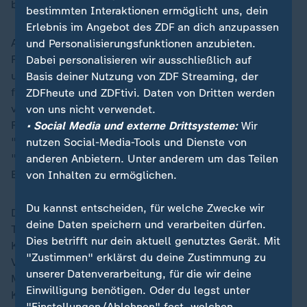
besser in Buchungen integriert" werden.
bestimmten Interaktionen ermöglicht uns, dein
Erlebnis im Angebot des ZDF an dich anzupassen
Auch die Linke will für "jede Großstadt stündliche
und Personalisierungsfunktionen anzubieten.
Fern- und Nachtzuganbindungen", zudem "die Strom-
Dabei personalisieren wir ausschließlich auf
und Trassenpreise (..) senken und die Mehrwertsteuer
Basis deiner Nutzung von ZDF Streaming, der
für Bahntickets abschaffen". Das solle per Gesetz
ZDFheute und ZDFtivi. Daten von Dritten werden
verfügt werden. Eine "Verdoppelung der
von uns nicht verwendet.
Fahrgastzahlen" wollen die Grünen bis 2040 und so
• Social Media und externe Drittsysteme:
Wir
"Deutschland zum Bahnland" machen. Die AfD will
nutzen Social-Media-Tools und Dienste von
"Engpässe im Schienennetz beseitigen", sowie "die
anderen Anbietern. Unter anderem um das Teilen
Erweiterung des Hochgeschwindigkeitsnetzes".
von Inhalten zu ermöglichen.
Du kannst entscheiden, für welche Zwecke wir
Das BSW will, wie
die Linke
auch, eine "Senkung der
deine Daten speichern und verarbeiten dürfen.
Trassenpreise im Güterverkehr" und den "Ausbau der
Dies betrifft nur dein aktuell genutztes Gerät. Mit
Kapazitäten" für diesen. Die FDP will durch digitale
"Zustimmen" erklärst du deine Zustimmung zu
Vernetzung aller Verkehrsträger "nahtlose
unserer Datenverarbeitung, für die wir deine
Mobilitätsketten" vom ersten bis zum letzten
Einwilligung benötigen. Oder du legst unter
Kilometer.
"Einstellungen/Ablehnen" fest, welchen