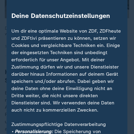
Deine Datenschutzeinstellungen
Die Deutsche Bahn will pünktlicher, effizienter und profitabler
Um dir eine optimale Website von ZDF, ZDFheute
werden.
und ZDFtivi präsentieren zu können, setzen wir
Cookies und vergleichbare Techniken ein. Einige
18.09.2024 | 1:43 min
der eingesetzten Techniken sind unbedingt
erforderlich für unser Angebot. Mit deiner
Zustimmung dürfen wir und unsere Dienstleister
Konkrete Pläne - von Stunden-Takt bis
darüber hinaus Informationen auf deinem Gerät
Senkung der Trassenpreise
speichern und/oder abrufen. Dabei geben wir
deine Daten ohne deine Einwilligung nicht an
Bis auf FDP und CDU äußern die anderen Partei teils
Dritte weiter, die nicht unsere direkten
recht konkrete Ideen, rund um die Bahn und deren
Dienstleister sind. Wir verwenden deine Daten
Angebote. So will die SPD "alle Großstädte an das
auch nicht zu kommerziellen Zwecken.
Fernverkehrsnetz anschließen" und mehr Nachtzüge
und ICE-Sprinter. Erstattungen sollen "möglichst
Zustimmungspflichtige Datenverarbeitung
automatisch ausgezahlt" und das "Deutschlandticket
• Personalisierung:
Die Speicherung von