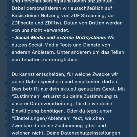
und Personalisierungsfunktionen anzubieten.
Dabei personalisieren wir ausschließlich auf
Basis deiner Nutzung von ZDF Streaming, der
Hinzu müsse ein Abschaffung der "Pull-Faktoren"
ZDFheute und ZDFtivi. Daten von Dritten werden
kommen. Chrupalla sieht den Bürgergeldbezug von
von uns nicht verwendet.
Geflüchteten
als solchen nach Deutschland ziehenden
• Social Media und externe Drittsysteme:
Wir
Faktor. Zudem müssten diejenigen, die keinen
nutzen Social-Media-Tools und Dienste von
Asylgrund hätten und kriminell seien, aus- und
anderen Anbietern. Unter anderem um das Teilen
abgewiesen werden, so Chrupalla weiter.
von Inhalten zu ermöglichen.
... der Verantwortungsfrage nach
Du kannst entscheiden, für welche Zwecke wir
deine Daten speichern und verarbeiten dürfen.
Anschlägen
Dies betrifft nur dein aktuell genutztes Gerät. Mit
Auf die Frage, welcher der fünf Punkte, die die Union
"Zustimmen" erklärst du deine Zustimmung zu
vorgestellt hatte und die laut Chrupalla von der AfD
unserer Datenverarbeitung, für die wir deine
kopiert seien, den Anschlag auf dem Weihnachtsmarkt
Einwilligung benötigen. Oder du legst unter
in Magdeburg im vergangenen Dezember verhindert
"Einstellungen/Ablehnen" fest, welchen
hätte, antwortet der AfD-Co-Vorsitzende ausweichend.
Zwecken du deine Zustimmung gibst und
In diesem Fall hätte der mutmaßliche Täter überhaupt
welchen nicht. Deine Datenschutzeinstellungen