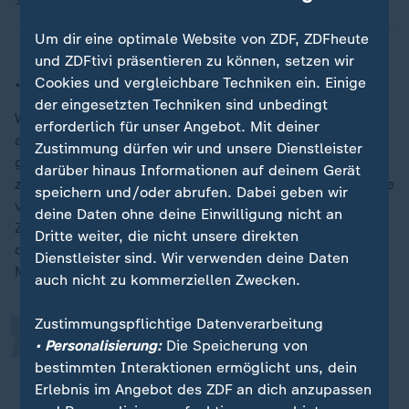
30.01.2025 | 5:07 min
Um dir eine optimale Website von ZDF, ZDFheute
und ZDFtivi präsentieren zu können, setzen wir
... der Sicherung der eigenen Grenze
Cookies und vergleichbare Techniken ein. Einige
der eingesetzten Techniken sind unbedingt
Wie die von der AfD geplante Grenzsicherung
erforderlich für unser Angebot. Mit deiner
aussehen soll, ist fraglich. Alleine die sogenannte
Zustimmung dürfen wir und unsere Dienstleister
grünen Grenze, die Landgrenze zwischen den
darüber hinaus Informationen auf deinem Gerät
zugelassenen Übergangsstellen, hat eine Gesamtlänge
speichern und/oder abrufen. Dabei geben wir
von rund 1.400 Kilometern. Chrupalla will mehr
„
deine Daten ohne deine Einwilligung nicht an
Zurückweisungen an der deutschen Außengrenze. Zur
Dritte weiter, die nicht unsere direkten
deren "Sicherung" gehörten auch bauliche
Dienstleister sind. Wir verwenden deine Daten
Maßnahmen, so der AfD-Politiker.
auch nicht zu kommerziellen Zwecken.
Zustimmungspflichtige Datenverarbeitung
Natürlich gehören dazu auch Zäune.
• Personalisierung:
Die Speicherung von
Warum soll man das nicht tun?
bestimmten Interaktionen ermöglicht uns, dein
Erlebnis im Angebot des ZDF an dich anzupassen
Tino Chrupalla, Co-Vorsitzender AfD