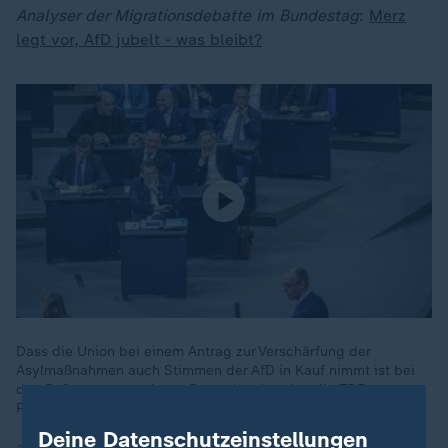
Analyser der Migrationsdebatte im Bundestag
:
Merz
legt vor, AfD jubelt - was bleibt?
Dass die Union bei einem Antrag zur Verschärfung der
Asylmaßnahmen auch Stimmen der AfD in Kauf nimmt ist bei
den Befragten umstritten. Das zeigt das aktuelle ZDF-
Politbarometer.
Deine Datenschutzeinstellungen