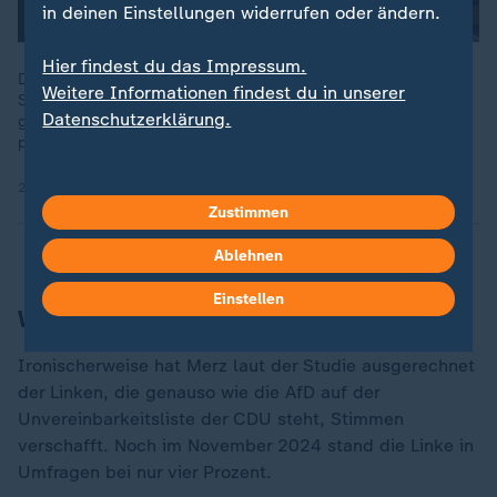
in deinen Einstellungen widerrufen oder ändern.
Hier findest du das Impressum.
Das aktuelle ZDF-Politbarometer zeigt: Wenn am nächsten
Weitere Informationen findest du in unserer
Sonntag Bundestagswahl wäre, läge die Union erneut
Datenschutzerklärung.
gleichauf mit der AfD. Schwarz-Rot hätte keine
parlamentarische Mehrheit.
21.11.2025 | 1:23 min
Zustimmen
Ablehnen
Einstellen
Warum die Linke profitiert hat
Ironischerweise hat Merz laut der Studie ausgerechnet
der Linken, die genauso wie die AfD auf der
Unvereinbarkeitsliste der CDU steht, Stimmen
verschafft. Noch im November 2024 stand die Linke in
Umfragen bei nur vier Prozent.