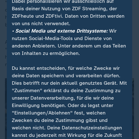
Dabei personalisieren wir ausschließlich auf
"keine anderen Mehrheiten als die in der
Basis deiner Nutzung von ZDF Streaming, der
demokratischen Mitte unseres Parlaments. Wenn es
ZDFheute und ZDFtivi. Daten von Dritten werden
hier heute eine solche Mehrheit gegeben hat, dann
von uns nicht verwendet.
bedaure ich das".
• Social Media und externe Drittsysteme:
Wir
nutzen Social-Media-Tools und Dienste von
AfD-Co-Chefin Alice Weidel hatte von einem
anderen Anbietern. Unter anderem um das Teilen
"großartigen Tag" gesprochen. Ihre Partei, so war zu
von Inhalten zu ermöglichen.
hören, fühle sich durch Merz geadelt und dem Wunsch
nach Normalisierung ein bedeutendes Stück näher.
Du kannst entscheiden, für welche Zwecke wir
deine Daten speichern und verarbeiten dürfen.
Dies betrifft nur dein aktuell genutztes Gerät. Mit
"Zustimmen" erklärst du deine Zustimmung zu
unserer Datenverarbeitung, für die wir deine
Einwilligung benötigen. Oder du legst unter
"Einstellungen/Ablehnen" fest, welchen
Zwecken du deine Zustimmung gibst und
welchen nicht. Deine Datenschutzeinstellungen
kannst du jederzeit mit Wirkung für die Zukunft