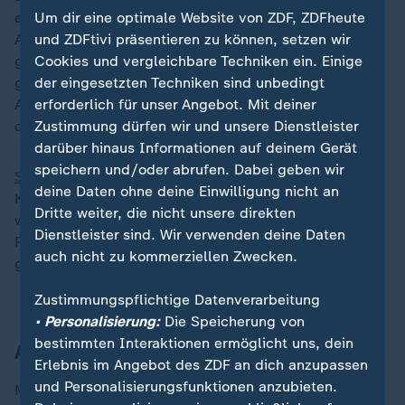
eingewiesener afghanischer, ausreisepflichtiger
Um dir eine optimale Website von ZDF, ZDFheute
Asylbewerber hatte dabei unter anderem ein Kleinkind
und ZDFtivi präsentieren zu können, setzen wir
getötet. Bereits Merz’ Ankündigung, notfalls
Cookies und vergleichbare Techniken ein. Einige
gemeinsam mit der AfD zu stimmen, hatte für großen
der eingesetzten Techniken sind unbedingt
Aufruhr gesorgt und Zweifel an seinem Festhalten an
erforderlich für unser Angebot. Mit deiner
der Brandmauer zu AfD aufkommen lassen.
Zustimmung dürfen wir und unsere Dienstleister
darüber hinaus Informationen auf deinem Gerät
speichern und/oder abrufen. Dabei geben wir
SPD
,
Grüne
,
Linke
, aber auch beispielsweise die
deine Daten ohne deine Einwilligung nicht an
Kirchen übten scharfe Kritik. Von einem "Dammbruch"
Dritte weiter, die nicht unsere direkten
war die Rede. Der damalige SPD-Fraktionsvorsitzende
Dienstleister sind. Wir verwenden deine Daten
Rolf Mützenich sprach vom "Tor zur Hölle", das Merz
auch nicht zu kommerziellen Zwecken.
geöffnet habe.
Zustimmungspflichtige Datenverarbeitung
• Personalisierung:
Die Speicherung von
bestimmten Interaktionen ermöglicht uns, dein
AfD fühlte sich geadelt
Erlebnis im Angebot des ZDF an dich anzupassen
und Personalisierungsfunktionen anzubieten.
Merz sagte nach der Abstimmung, er suche weiterhin