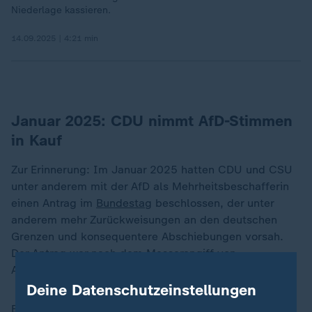
Niederlage kassieren.
14.09.2025 | 4:21 min
Januar 2025: CDU nimmt AfD-Stimmen
in Kauf
Zur Erinnerung: Im Januar 2025 hatten CDU und CSU
unter anderem mit der AfD als Mehrheitsbeschafferin
einen Antrag im
Bundestag
beschlossen, der unter
anderem mehr Zurückweisungen an den deutschen
Grenzen und konsequentere Abschiebungen vorsah.
Der Antrag war nach dem Messerangiff von
Aschaffenburg im Januar eingebracht worden.
Deine Datenschutzeinstellungen
Ein inzwischen als schuldunfähg in die Psychiatrie