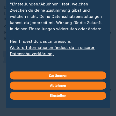
"Einstellungen/Ablehnen" fest, welchen
Die Verkehrssenatorin der schwarz-roten
Zwecken du deine Zustimmung gibst und
Landesregierung liefert Argumente gegen die Pläne:
welchen nicht. Deine Datenschutzeinstellungen
"Nur Verbote ist nicht unsere Politik. Uns geht es
„
kannst du jederzeit mit Wirkung für die Zukunft
darum gute Angebote zu machen. Ein gutes
in deinen Einstellungen widerrufen oder ändern.
Miteinander insbesondere im Verkehrssektor", sagt Ute
Bonde (CDU), die zudem Einbußen befürchtet.
Hier findest du das Impressum.
Weitere Informationen findest du in unserer
Datenschutzerklärung.
Das kann volkswirtschaftlich nicht
sinnvoll sein. Sinnvoll kann nur sein,
wenn ich Wege ermögliche, damit
Zustimmen
die Bürgerinnen und Bürger
Ablehnen
schnellstmöglich zur Arbeit kommen,
zu den Geschäften kommen.
Einstellen
Ute Bonde, Berliner Verkehrssenatorin