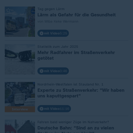
:
Tag gegen Lärm
Lärm als Gefahr für die Gesundheit
von Wiba Keke Wermann
mit Video
5:25
:
Statistik zum Jahr 2025
Mehr Radfahrer im Straßenverkehr
getötet
mit Video
0:46
:
Nordrhein-Westfalen ist Stauland Nr. 1
Experte zu Straßenverkehr: "Wir haben
uns kaputtgespart"
mit Video
11:16
Interview
:
Fahren bald weniger Züge im Nahverkehr?
Deutsche Bahn: "Sind an zu vielen