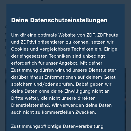
Oliver Collmann von Berlin autofrei
Deine Datenschutzeinstellungen
An einem sonnigen Abend steht Oliver Collmann
gemeinsam mit zwei Mitstreiterinnen mitten in
Um dir eine optimale Website von ZDF, ZDFheute
Prenzlauer Berg an einer S-Bahn-Fußgängerbrücke.
und ZDFtivi präsentieren zu können, setzen wir
Und in der Tat bleiben viele Passanten stehen, um zu
Cookies und vergleichbare Techniken ein. Einige
unterschreiben. Laute Kritik wird nicht geäußert.
der eingesetzten Techniken sind unbedingt
erforderlich für unser Angebot. Mit deiner
Zustimmung dürfen wir und unsere Dienstleister
darüber hinaus Informationen auf deinem Gerät
speichern und/oder abrufen. Dabei geben wir
deine Daten ohne deine Einwilligung nicht an
Dritte weiter, die nicht unsere direkten
Dienstleister sind. Wir verwenden deine Daten
auch nicht zu kommerziellen Zwecken.
Zustimmungspflichtige Datenverarbeitung