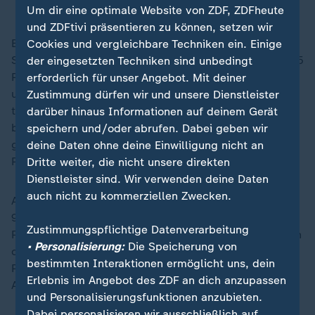
Fahrrad: Darauf kommt's an
Um dir eine optimale Website von ZDF, ZDFheute
und ZDFtivi präsentieren zu können, setzen wir
Besonders gefährdet im Straßenverkehr sind laut
Cookies und vergleichbare Techniken ein. Einige
Statistik ältere Radfahrende. Im Jahr 2025 waren 61,5
der eingesetzten Techniken sind unbedingt
Prozent der tödlich verunglückten Fahrradfahrerinnen
erforderlich für unser Angebot. Mit deiner
und -fahrer 65 Jahre und älter. Lag deren Anteil bei
Zustimmung dürfen wir und unsere Dienstleister
tödlich Verunglückten mit Fahrrädern ohne Hilfsmotor
darüber hinaus Informationen auf deinem Gerät
bei 56,3 Prozent, waren es in der Gruppe der
speichern und/oder abrufen. Dabei geben wir
getöteten Pedelec-Fahrerinnen und -Fahrer 67,3
deine Daten ohne deine Einwilligung nicht an
Prozent.
Dritte weiter, die nicht unsere direkten
Dienstleister sind. Wir verwenden deine Daten
auch nicht zu kommerziellen Zwecken.
An einem Großteil (66,5 Prozent) der insgesamt
95.794 statistisch erfassten Fahrradunfälle mit
Zustimmungspflichtige Datenverarbeitung
Personenschaden war eine zweite Verkehrsteilnehmerin
• Personalisierung:
Die Speicherung von
oder ein zweiter Verkehrsteilnehmer beteiligt. In 69,8
bestimmten Interaktionen ermöglicht uns, dein
Prozent dieser Fälle handelte es sich dabei um eine
Erlebnis im Angebot des ZDF an dich anzupassen
Autofahrerin oder einen Autofahrer (44.463 Unfälle).
und Personalisierungsfunktionen anzubieten.
Dabei personalisieren wir ausschließlich auf