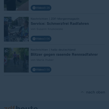
Video
8:26
:
Nachrichten | ZDF-Morgenmagazin
Service: Schmerzfrei Radfahren
von Susann Knakowske
Video
3:06
:
Nachrichten | hallo deutschland
Blitzer gegen rasende Rennradfahrer
von Maria Huber
Video
3:56
nach oben