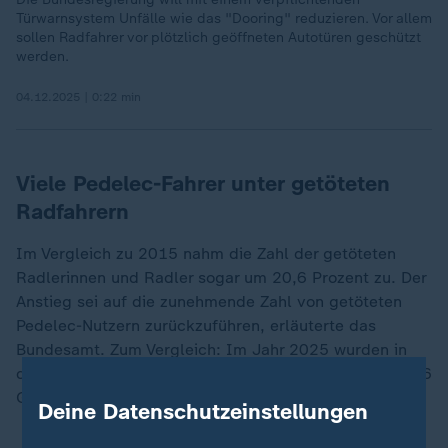
Türwarnsystem Unfälle wie das "Dooring" reduzieren. Vor allem
sollen Radfahrer vor plötzlich geöffneten Autotüren geschützt
werden.
04.12.2025 | 0:22 min
Viele Pedelec-Fahrer unter getöteten
Radfahrern
Im Vergleich zu 2015 nahm die Zahl der getöteten
Radlerinnen und Radler sogar um 20,6 Prozent zu. Der
Anstieg sei auf die zunehmende Zahl von getöteten
Pedelec-Nutzern zurückzuführen, erläuterte das
Bundesamt. Zum Vergleich: Im Jahr 2025 wurden in
dieser Gruppe 217 Getötete erfasst, 2015 waren es 36
Getötete.
Deine Datenschutzeinstellungen