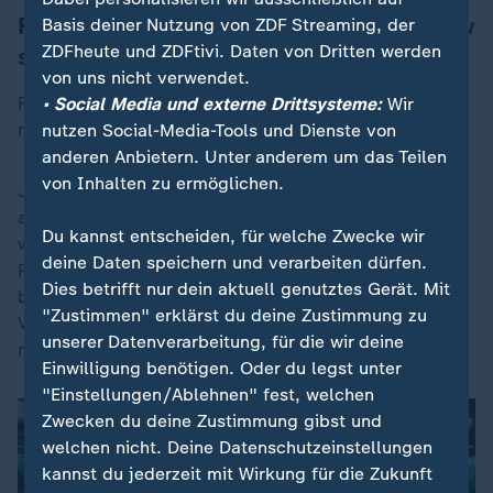
Fahrradfahrer selten an Unfällen mit Lkw
Basis deiner Nutzung von ZDF Streaming, der
ZDFheute und ZDFtivi. Daten von Dritten werden
schuld
von uns nicht verwendet.
Radler trugen den Angaben zufolge insgesamt bei
• Social Media und externe Drittsysteme:
Wir
rund drei von zehn Unfällen die Hauptschuld.
nutzen Social-Media-Tools und Dienste von
anderen Anbietern. Unter anderem um das Teilen
von Inhalten zu ermöglichen.
Je nach Unfallgegnerin oder Unfallgegner zeigen sich
allerdings Unterschiede: Bei Unfällen mit Fußgängern
Du kannst entscheiden, für welche Zwecke wir
wurde der Person auf dem Fahrrad häufiger (58,1
deine Daten speichern und verarbeiten dürfen.
Prozent) die Hauptschuld angelastet. Waren Autos
Dies betrifft nur dein aktuell genutztes Gerät. Mit
beteiligt, trugen die Radfahrenden nur bei einem
"Zustimmen" erklärst du deine Zustimmung zu
Viertel der Fälle die Hauptschuld. Bei Fahrradunfällen
unserer Datenverarbeitung, für die wir deine
mit Lastwagen waren es nur 21,4 Prozent.
Einwilligung benötigen. Oder du legst unter
"Einstellungen/Ablehnen" fest, welchen
Zwecken du deine Zustimmung gibst und
welchen nicht. Deine Datenschutzeinstellungen
kannst du jederzeit mit Wirkung für die Zukunft