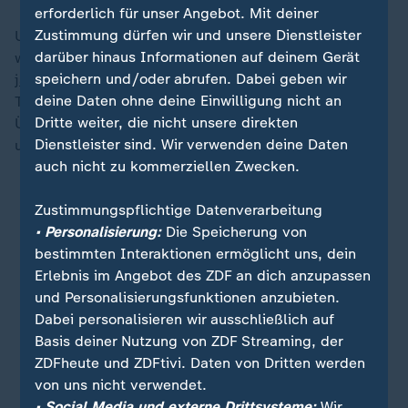
erforderlich für unser Angebot. Mit deiner
Zustimmung dürfen wir und unsere Dienstleister
Und dann gibt es sie: diese Wunder, an die alle hier
darüber hinaus Informationen auf deinem Gerät
weiter glauben wollen. In Catia La Mar konnte ein
43-
speichern und/oder abrufen. Dabei geben wir
jähriger Wachmann gerettet
werden. Er überlebte acht
deine Daten ohne deine Einwilligung nicht an
Tage unter den Trümmern, obwohl die
Dritte weiter, die nicht unsere direkten
Überlebenschancen nach so langer Zeit sehr
Dienstleister sind. Wir verwenden deine Daten
unwahrscheinlich waren.
auch nicht zu kommerziellen Zwecken.
Zustimmungspflichtige Datenverarbeitung
• Personalisierung:
Die Speicherung von
bestimmten Interaktionen ermöglicht uns, dein
Erlebnis im Angebot des ZDF an dich anzupassen
und Personalisierungsfunktionen anzubieten.
Dabei personalisieren wir ausschließlich auf
Basis deiner Nutzung von ZDF Streaming, der
ZDFheute und ZDFtivi. Daten von Dritten werden
von uns nicht verwendet.
• Social Media und externe Drittsysteme:
Wir