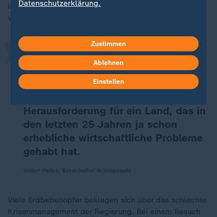
„
Datenschutzerklärung.
immer einfach ist. Die Menschen, die jetzt alles
verloren haben, brauchen nachhaltige Unterstützung.
Zustimmen
Es geht darum, sicherzustellen, dass
Ablehnen
diese Menschen wieder wohnen
können, wieder eine Arbeit haben
Einstellen
können. Das ist eine
Herausforderung für ein Land, das in
den letzten 25 Jahren ja schon
erhebliche wirtschaftliche Probleme
gehabt hat.
Volker Pellet, Botschafter in Venezuela
Viele Erdbebenopfer beklagen sich über das schlechte
Krisenmanagement der Regierung. Bei einem Besuch