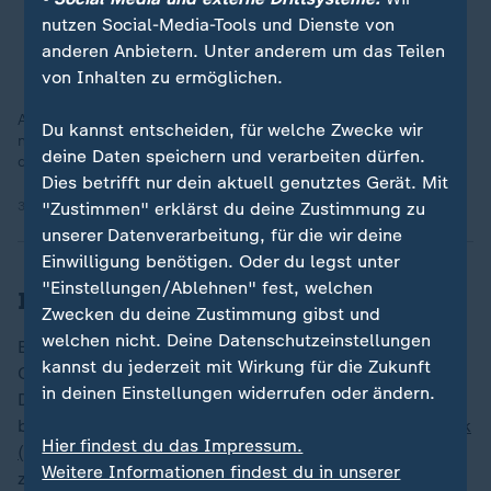
nutzen Social-Media-Tools und Dienste von
anderen Anbietern. Unter anderem um das Teilen
von Inhalten zu ermöglichen.
Auch mehrere Tage nach den Erdbeben werden in Venezuela
Du kannst entscheiden, für welche Zwecke wir
noch lebende Personen gefunden. Darunter auch ein
deine Daten speichern und verarbeiten dürfen.
dreijähriges Kind.
Dies betrifft nur dein aktuell genutztes Gerät. Mit
30.06.2026 | 0:26 min
"Zustimmen" erklärst du deine Zustimmung zu
unserer Datenverarbeitung, für die wir deine
Einwilligung benötigen. Oder du legst unter
"Einstellungen/Ablehnen" fest, welchen
Internationale Hilfe rückt zusammen
Zwecken du deine Zustimmung gibst und
welchen nicht. Deine Datenschutzeinstellungen
Ein paar Kilometer weiter ist ein Baseballstadion zum
kannst du jederzeit mit Wirkung für die Zukunft
Camp für die Rettungskräfte aus aller Welt geworden.
in deinen Einstellungen widerrufen oder ändern.
Der deutsche Botschafter in Venezuela, Volker Pellet,
besucht die Rettungskräfte vom
Technischen Hilfswerk
Hier findest du das Impressum.
(THW)
. In der Krise sind die verschiedenen Länder
Weitere Informationen findest du in unserer
zusammengerückt, auch wenn das Verhältnis nicht