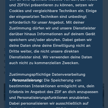
und ZDFtivi präsentieren zu können, setzen wir
Cookies und vergleichbare Techniken ein. Einige
X-Inhalte anzeigen
der eingesetzten Techniken sind unbedingt
erforderlich für unser Angebot. Mit deiner
Datenschutzeinstellungen anpassen
Zustimmung dürfen wir und unsere Dienstleister
darüber hinaus Informationen auf deinem Gerät
speichern und/oder abrufen. Dabei geben wir
deine Daten ohne deine Einwilligung nicht an
Schroyer soll Todd Lyons nachfolgen, den Trump im
Dritte weiter, die nicht unsere direkten
März 2025 kommissarisch an die Spitze der ICE
Dienstleister sind. Wir verwenden deine Daten
berufen hatte. Lyons verließ den Posten im Mai 2026,
auch nicht zu kommerziellen Zwecken.
wenige Wochen nach der Entlassung der früheren
Heimatschutzministerin
Kristi Noem
.
Zustimmungspflichtige Datenverarbeitung
• Personalisierung:
Die Speicherung von
bestimmten Interaktionen ermöglicht uns, dein
Erlebnis im Angebot des ZDF an dich anzupassen
und Personalisierungsfunktionen anzubieten.
Dabei personalisieren wir ausschließlich auf