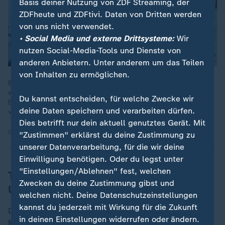
Basis deiner Nutzung von ZDF Streaming, der
ZDFheute und ZDFtivi. Daten von Dritten werden
von uns nicht verwendet.
• Social Media und externe Drittsysteme:
Wir
nutzen Social-Media-Tools und Dienste von
anderen Anbietern. Unter anderem um das Teilen
von Inhalten zu ermöglichen.
Beamte der amerikanischen Einwanderungsbehörde ICE
werden in Minneapolis künftig Bodycams tragen. Die
Du kannst entscheiden, für welche Zwecke wir
Entscheidung gilt als Reaktion auf die tödlichen Schüsse bei
deine Daten speichern und verarbeiten dürfen.
vergangenen Protesten.
Dies betrifft nur dein aktuell genutztes Gerät. Mit
03.02.2026 | 0:21 min
"Zustimmen" erklärst du deine Zustimmung zu
unserer Datenverarbeitung, für die wir deine
Einwilligung benötigen. Oder du legst unter
"Einstellungen/Ablehnen" fest, welchen
Tödliche Schüsse von ICE-Beamten auf
Zwecken du deine Zustimmung gibst und
US-Bürger
welchen nicht. Deine Datenschutzeinstellungen
kannst du jederzeit mit Wirkung für die Zukunft
Die ICE-Behörde wurde zum Symbol der aggressiven
in deinen Einstellungen widerrufen oder ändern.
Migrationspolitik von Trumps zweiter Amtszeit, die im