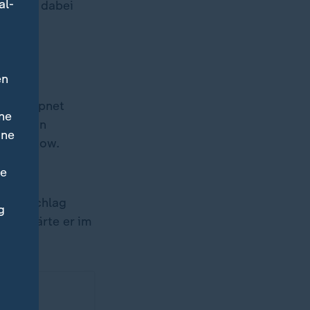
al-
 werde dabei
en
, gewappnet
ne
rump
ein
ine
ri Peskow.
ne
 neue
eren Schlag
g
, erklärte er im