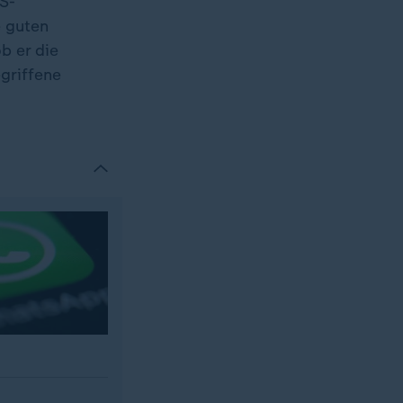
S-
e guten
ob er die
egriffene