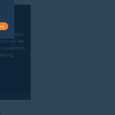
len
 übertragen.
ich auf der
n, speichern
immung