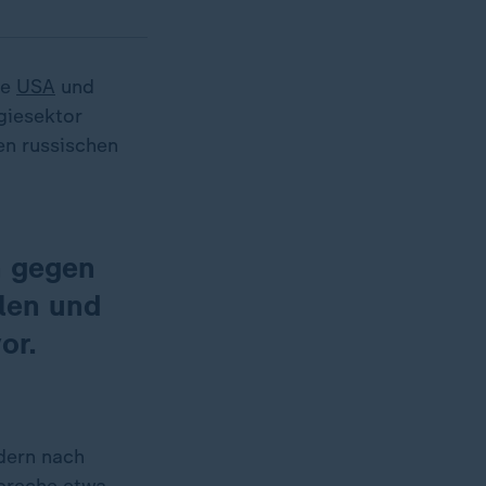
ie
USA
und
giesektor
en russischen
n gegen
len und
or.
dern nach