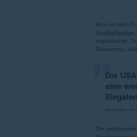
Kurz vor dem En
„
Großbritannien
angekündigt. Di
Ölkonzerne, tei
Die USA
eine we
illegale
Janet Yellen, US-
Die sanktionier