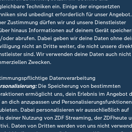
 die trotz bestehender Sanktionen gegen russische B
gleichbare Techniken ein. Einige der eingesetzten
timmter Finanztransaktionen im Bereich Energie ermög
hniken sind unbedingt erforderlich für unser Angebot.
ner Zustimmung dürfen wir und unsere Dienstleister
konzerne füllen Putins Kriegskasse
über hinaus Informationen auf deinem Gerät speicher
/oder abrufen. Dabei geben wir deine Daten ohne de
g hofft, dass die Maßnahmen die russische Währung 
willigung nicht an Dritte weiter, die nicht unsere direk
Inflation
anheizen und die russische Zentralbank dazu
nstleister sind. Wir verwenden deine Daten auch nicht
ordhoch stehenden Leitzins noch weiter anzuheben.
merziellen Zwecken.
Maßnahmen wollen die Regierungen in den USA und G
timmungspflichtige Datenverarbeitung
enreaktion in Gang setzen. Die Logik: Mit der Schwäc
ersonalisierung:
Die Speicherung von bestimmten
giewirtschaft wird dem Kreml der Unterbau für die Kr
eraktionen ermöglicht uns, dein Erlebnis im Angebot 
re Sanktionen wirken wie Sand im Getriebe der russi
 an dich anzupassen und Personalisierungsfunktionen
e", hieß es.
ubieten. Dabei personalisieren wir ausschließlich auf
is deiner Nutzung von ZDF Streaming, der ZDFheute 
tivi. Daten von Dritten werden von uns nicht verwend
ußenminister David Lammy sagte: "Öleinnahmen sind 