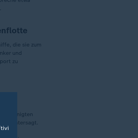
spreche etwa
.
nflotte
ffe, die sie zum
anker und
port zu
n Vereinigten
onen untersagt.
tivi
er