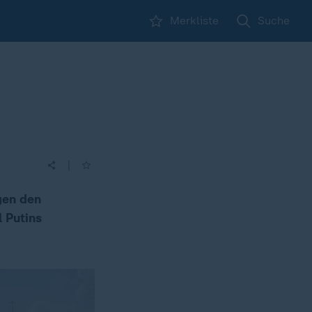
Merkliste
Suche
|
gen den
 Putins