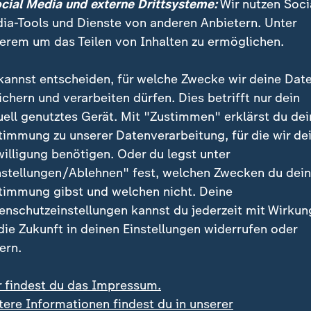
ocial Media und externe Drittsysteme:
Wir nutzen Soci
gswirtschaft." Jeder Rubel, den man Putin wegnehme,
ia-Tools und Dienste von anderen Anbietern. Unter
n Ukrainern zu retten.
erem um das Teilen von Inhalten zu ermöglichen.
dankt Biden für neue Sanktionen
kannst entscheiden, für welche Zwecke wir deine Dat
ichern und verarbeiten dürfen. Dies betrifft nur dein
sich unbeeindruckt von den Maßnahmen und erklärte
uell genutztes Gerät. Mit "Zustimmen" erklärst du dei
. Die Biden-Regierung versuche Nachfolger
Donald T
timmung zu unserer Datenverarbeitung, für die wir de
hes Erbe" zu hinterlassen, sagte Kremlsprecher Dmit
willigung benötigen. Oder du legst unter
nstellungen/Ablehnen" fest, welchen Zwecken du dei
 Präsident
Wolodymyr Selenskyj
dankte Biden für das
timmung gibst und welchen nicht. Deine
gegen Russland. Die Sanktionen stellten "einen schw
enschutzeinstellungen kannst du jederzeit mit Wirkun
ielle Grundlage der russischen Kriegsmaschinerie" dar
 die Zukunft in deinen Einstellungen widerrufen oder
ern.
r findest du das Impressum.
lenskyj
tere Informationen findest du in unserer