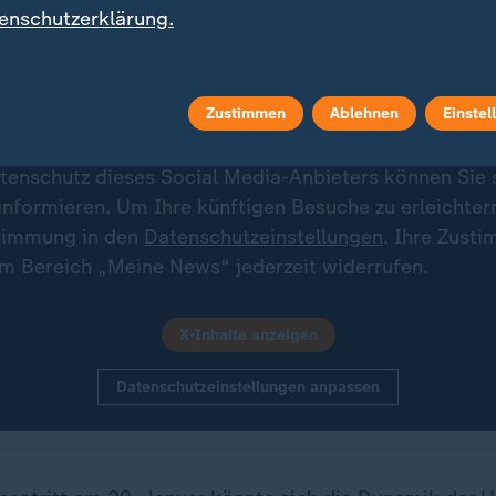
enschutzerklärung.
Ein Klick für den Datenschutz
Zustimmen
Ablehnen
Einstel
e hier klicken, werden Bilder und andere Daten von X
 Ihre IP-Adresse wird dabei an externe Server von X
tenschutz dieses Social Media-Anbieters können Sie s
informieren. Um Ihre künftigen Besuche zu erleichter
stimmung in den
Datenschutzeinstellungen
. Ihre Zust
im Bereich „Meine News“ jederzeit widerrufen.
X-Inhalte anzeigen
Datenschutzeinstellungen anpassen