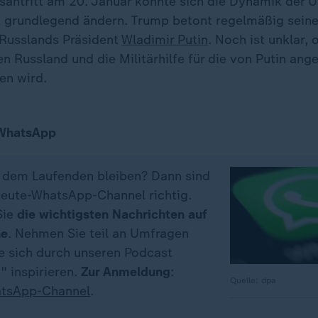
antritt am 20. Januar könnte sich die Dynamik der U
k grundlegend ändern. Trump betont regelmäßig sein
Russlands Präsident
Wladimir Putin
. Noch ist unklar, 
 Russland und die Militärhilfe für die von Putin ang
en wird.
 WhatsApp
f dem Laufenden bleiben? Dann sind
eute-WhatsApp-Channel richtig.
Sie
die wichtigsten Nachrichten auf
ne
. Nehmen Sie teil an Umfragen
ie sich durch unseren Podcast
" inspirieren.
Zur Anmeldung
:
Quelle: dpa
tsApp-Channel
.