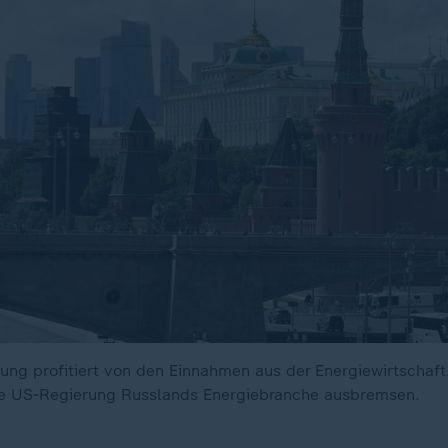
rung profitiert von den Einnahmen aus der Energiewirtschaft
die US-Regierung Russlands Energiebranche ausbremsen.