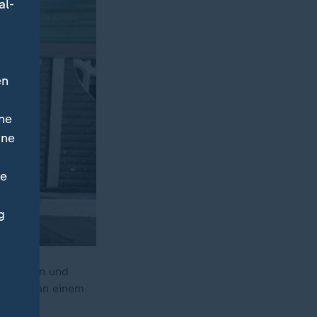
al-
en
ne
ine
ne
g
 Soldaten und
weifeln an einem