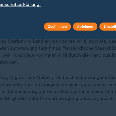
enschutzerklärung.
Zustimmen
Ablehnen
Einstel
 der "March and March"-Bewegung, Jacinta Ngobese-Z
e die Sorgen der Migranten im Land. Als sie in einem
das Sterben im Land angesprochen wird, sagt sie, da
nden zu töten und fügt hinzu: "Ausländische Staatsbür
erben - und viele von ihnen sind durch die Hand auslä
storben."
y, Migrant aus Malawi, fühlt sich schon länger in Sü
n Vermieter hat ihn rausgeschmissen. Jetzt wartet er
 in Johannesburg auf einen Bus, der ihn in seine Heim
 Mitgliedern der Protestbewegung bedroht, erzählt 