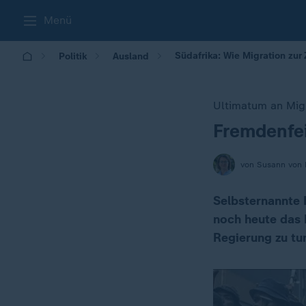
Menü
Südafrika: Wie Migration zur
Politik
Ausland
Ultimatum an Migr
Fremdenfe
:
von Susann von 
Selbsternannte 
noch heute das 
Regierung zu tu