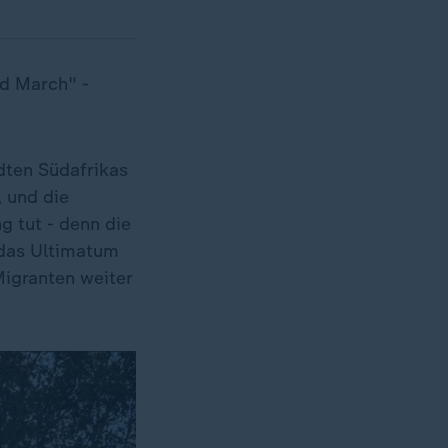
nd March" -
dten Südafrikas
, und die
 tut - denn die
 das Ultimatum
Migranten weiter