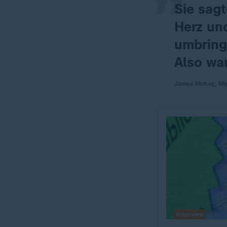
Sie sagt
Herz un
umbring
Also war
James McKay, Mig
Interview