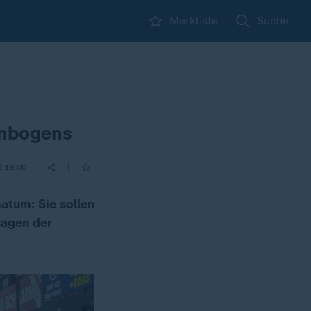
Merkliste
Suche
enbogens
|
| 19:00
atum: Sie sollen
sagen der