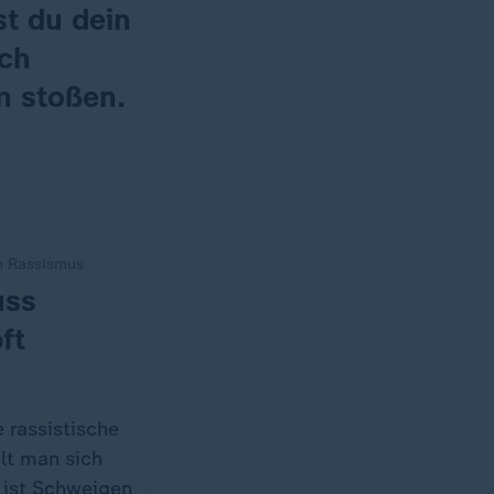
st du dein
ich
n stoßen.
n Rassismus
uss
ft
e rassistische
lt man sich
 ist Schweigen