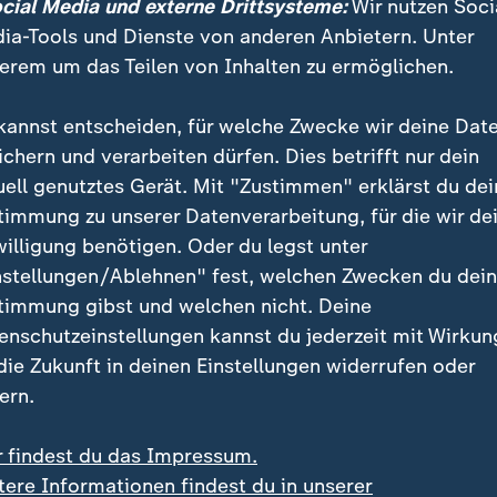
ocial Media und externe Drittsysteme:
Wir nutzen Soci
ia-Tools und Dienste von anderen Anbietern. Unter
erem um das Teilen von Inhalten zu ermöglichen.
kannst entscheiden, für welche Zwecke wir deine Dat
ichern und verarbeiten dürfen. Dies betrifft nur dein
uell genutztes Gerät. Mit "Zustimmen" erklärst du dei
timmung zu unserer Datenverarbeitung, für die wir de
willigung benötigen. Oder du legst unter
nstellungen/Ablehnen" fest, welchen Zwecken du dei
timmung gibst und welchen nicht. Deine
enschutzeinstellungen kannst du jederzeit mit Wirkun
 die Zukunft in deinen Einstellungen widerrufen oder
ern.
nvierteln herrscht extreme Gewalt. Deshalb patrouillieren
, um für mehr Sicherheit zu sorgen. Doch viele Bewohner z
r findest du das Impressum.
egen die Kriminalität.
tere Informationen findest du in unserer