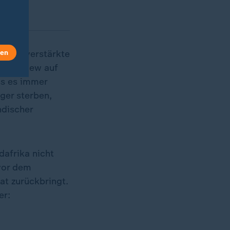
len
uma, verstärkte
 Interview auf
ss es immer
ger sterben,
ndischer
dafrika nicht
 vor dem
at zurückbringt.
er: