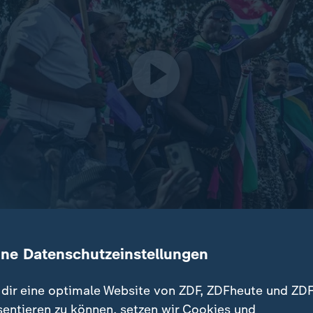
waltbereite Protestbewegung in Südafrika hat illegale Migra
ine Datenschutzeinstellungen
and zu verlassen. Warum Ghana und andere Staaten bei der
live.
dir eine optimale Website von ZDF, ZDFheute und ZDF
sentieren zu können, setzen wir Cookies und