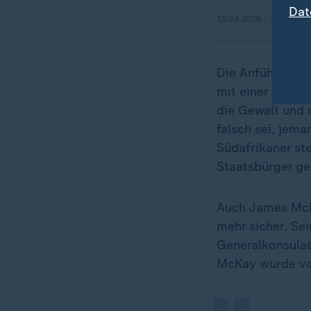
Dat
15.04.2026 | 1:44 min
Die Anführerin
mit einer Aussag
die Gewalt und 
falsch sei, jema
Südafrikaner st
Staatsbürger ge
Auch James Mcka
„
mehr sicher. Sei
Generalkonsulat
McKay wurde von