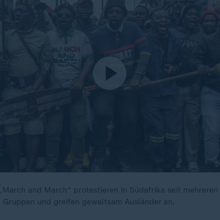
„March and March“ protestieren in Südafrika seit mehrere
e Gruppen und greifen gewaltsam Ausländer an.