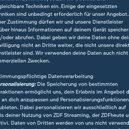
gleichbare Techniken ein. Einige der eingesetzten
hniken sind unbedingt erforderlich für unser Angebot.
hoffen auf eine bessere Zukunft
ner Zustimmung dürfen wir und unsere Dienstleister
über hinaus Informationen auf deinem Gerät speicher
 Statistikbehörde leben etwa 3,3 Millionen Einwandere
/oder abrufen. Dabei geben wir deine Daten ohne de
fünf Prozent der Gesamtbevölkerung. Die Dunkelziffer
willigung nicht an Dritte weiter, die nicht unsere direk
nn für viele Afrikaner gilt das Land am Kap als Ort de
nstleister sind. Wir verwenden deine Daten auch nicht
aus Malawi, Simbabwe oder auch aus dem westafrika
merziellen Zwecken.
er eine bessere Zukunft.
timmungspflichtige Datenverarbeitung
ufkommen der "March and March"-Bewegung geht unt
ersonalisierung:
Die Speicherung von bestimmten
rchten um ihre Sicherheit, einige ihrer Herkunftssta
eraktionen ermöglicht uns, dein Erlebnis im Angebot 
ganisiert, um die Menschen zurück in ihre Heimat zu 
 an dich anzupassen und Personalisierungsfunktionen
ubieten. Dabei personalisieren wir ausschließlich auf
is deiner Nutzung von ZDF Streaming, der ZDFheute 
tivi. Daten von Dritten werden von uns nicht verwend