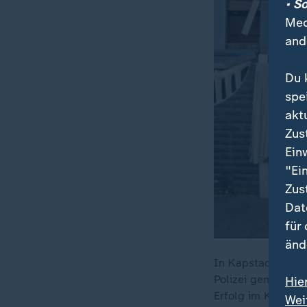
• S
Med
and
Du 
spe
akt
Zus
Ein
"Ei
Zus
Dat
für
änd
In Kapstadts Arme
Polizei gemeinsam
Hie
Erfolg im Kampf g
Wei