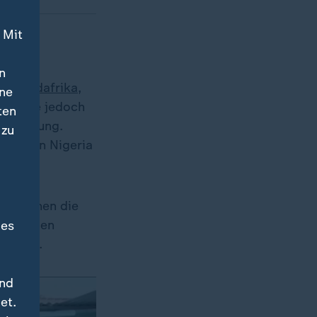
 Mit
n
r in
Südafrika
,
ine
 dürfte jedoch
ten
r Hoffnung.
 zu
nischen Nigeria
er ihnen die
aten haben
des
bringen.
und
et.