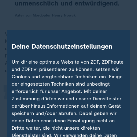
unmenschlich und entwürdigend.
Vater von Mordopfer Henry Nowak
Viele fragen sich nun, wieso die Polizeibeamten Henry
Nowak nicht halfen. Polizei-Experte Danny Shaw sagt
Deine Datenschutzeinstellungen
dazu zu ZDFheute: "Meine Antwort darauf ist, dass die
„
Polizei am Einsatzort offenbar mit bestimmten
Um dir eine optimale Website von ZDF, ZDFheute
Anweisungen der Leitstelle und des Einsatzleiters
und ZDFtivi präsentieren zu können, setzen wir
eintraf."
Cookies und vergleichbare Techniken ein. Einige
der eingesetzten Techniken sind unbedingt
erforderlich für unser Angebot. Mit deiner
Was sie jedoch versäumten, war,
Zustimmung dürfen wir und unsere Dienstleister
unvoreingenommen zu bleiben und
darüber hinaus Informationen auf deinem Gerät
sich mit der Situation vor Ort
speichern und/oder abrufen. Dabei geben wir
auseinanderzusetzen: Ein
deine Daten ohne deine Einwilligung nicht an
Dritte weiter, die nicht unsere direkten
Verdächtiger lag am Boden, der
Dienstleister sind. Wir verwenden deine Daten