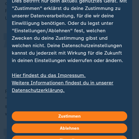
„
Dies betrifft nur dein aktuell genutztes Gerät. Mit
der weißen Mehrheitsbevölkerung führen.
"Zustimmen" erklärst du deine Zustimmung zu
Rechtspopulist Nigel Farage, Parteichef von Reform
unserer Datenverarbeitung, für die wir deine
UK, etwa sagt:
Einwilligung benötigen. Oder du legst unter
"Einstellungen/Ablehnen" fest, welchen
Zwecken du deine Zustimmung gibst und
Das ist eine Zweiklassen-
welchen nicht. Deine Datenschutzeinstellungen
Behandlung, und ich bin total
kannst du jederzeit mit Wirkung für die Zukunft
dagegen. Ich fühle kalte Wut.
in deinen Einstellungen widerrufen oder ändern.
Rechtspopulist Nigel Farage
Hier findest du das Impressum.
Weitere Informationen findest du in unserer
Datenschutzerklärung.
Premierminister
Keir Starmer
sagt dazu im Parlament:
„
"So eine Tragödie auszunutzen, um Groll und Streit zu
säen, ist falsch. Vor allem, wenn die Familie sich
wünscht, dass wir das lassen, ist das unverzeihlich."
Zustimmen
Ablehnen
Es ist erschütternd - und als Vater