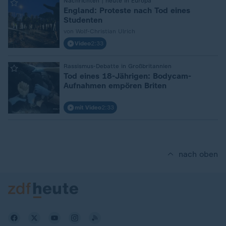
:
Nachrichten | heute in Europa
England: Proteste nach Tod eines
Studenten
von Wolf-Christian Ulrich
Video
2:33
:
Rassismus-Debatte in Großbritannien
Tod eines 18-Jährigen: Bodycam-
Aufnahmen empören Briten
mit Video
2:33
nach oben