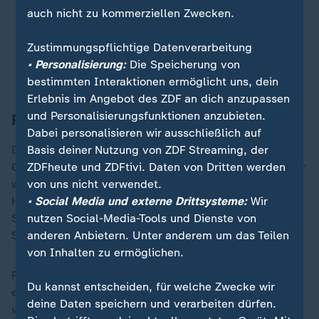
jedoch keine Gefahr darstellte und
auch nicht zu kommerziellen Zwecken.
sich offensichtlich in einer Notlage
befand.
Zustimmungspflichtige Datenverarbeitung
• Personalisierung:
Die Speicherung von
Danny Shaw, Polizei-Experte
bestimmten Interaktionen ermöglicht uns, dein
Erlebnis im Angebot des ZDF an dich anzupassen
und Personalisierungsfunktionen anzubieten.
Rechtspopulisten sehen sich bestätigt
Dabei personalisieren wir ausschließlich auf
Basis deiner Nutzung von ZDF Streaming, der
Das Verhalten der Beamten wird nun zum Politikum.
ZDFheute und ZDFtivi. Daten von Dritten werden
Obwohl der Vater von Henry auch gefordert hatte: "Wir
von uns nicht verwendet.
wollen nicht, dass sein Tod für weitere Spaltung und
• Social Media und externe Drittsysteme:
Wir
Hass benutzt wird." Dessen ungeachtet gehen in
nutzen Social-Media-Tools und Dienste von
Southampton teils rechtsextreme Aktivisten auf die
anderen Anbietern. Unter anderem um das Teilen
Straße - es ist bereits zu Ausschreitungen gekommen.
von Inhalten zu ermöglichen.
Rechtspopulistische Politiker sehen in dem Skandal
Du kannst entscheiden, für welche Zwecke wir
einen Beleg dafür, dass Bemühungen zur Bekämpfung
deine Daten speichern und verarbeiten dürfen.
von Rassismus in der Polizei zu einer Benachteiligung