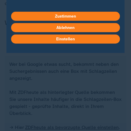
oppositionellen Konservativen.
Zustimmen
Wichtiger Hinweis in eigener Sache
Ablehnen
Einstellen
Unser Nachrichtenangebot - jetzt als bevorzugte
Quelle bei Google
Wer bei Google etwas sucht, bekommt neben den
Suchergebnissen auch eine Box mit Schlagzeilen
angezeigt.
Mit ZDFheute als hinterlegter Quelle bekommen
Sie unsere Inhalte häufiger in die Schlagzeilen-Box
gespielt - geprüfte Inhalte, direkt in Ihrem
Überblick.
→ Hier
ZDFheute als bevorzugte Quelle einstellen
.