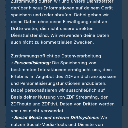
Zustimmung dürfen wir und unsere Dienstleister
(umgerechnet 5,86 Millionen Euro), das er nicht als
darüber hinaus Informationen auf deinem Gerät
Spende deklariert hatte. Seinen Angaben zufolge
speichern und/oder abrufen. Dabei geben wir
handelte es sich um ein rein persönliches Geschenk
deine Daten ohne deine Einwilligung nicht an
ohne Bedingungen.
Dritte weiter, die nicht unsere direkten
Dienstleister sind. Wir verwenden deine Daten
auch nicht zu kommerziellen Zwecken.
Zustimmungspflichtige Datenverarbeitung
• Personalisierung:
Die Speicherung von
bestimmten Interaktionen ermöglicht uns, dein
Erlebnis im Angebot des ZDF an dich anzupassen
und Personalisierungsfunktionen anzubieten.
Dabei personalisieren wir ausschließlich auf
Basis deiner Nutzung von ZDF Streaming, der
ZDFheute und ZDFtivi. Daten von Dritten werden
von uns nicht verwendet.
Nach dem Referendum diskutiert Großbritannien nach wie vor
• Social Media und externe Drittsysteme:
Wir
über die Brexit-Folgen. Vor allem Jüngere wollen zurück in die
nutzen Social-Media-Tools und Dienste von
EU: Mehr als 80 Prozent der Unter-25-Jährigen wünschen sich