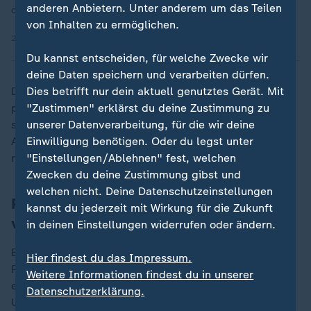
anderen Anbietern. Unter anderem um das Teilen
den Wiedereintritt.
von Inhalten zu ermöglichen.
23.06.2026 | 4:21 min
Du kannst entscheiden, für welche Zwecke wir
deine Daten speichern und verarbeiten dürfen.
Der Vorgang wird inzwischen vom Beauftragten für
Dies betrifft nur dein aktuell genutztes Gerät. Mit
parlamentarische Standards untersucht. Im
"Zustimmen" erklärst du deine Zustimmung zu
schlimmsten Fall drohte Farage ein vorübergehender
unserer Datenverarbeitung, für die wir deine
Ausschluss aus dem Unterhaus - und eine Nachwahl
Einwilligung benötigen. Oder du legst unter
mit ungewissem Ausgang. Dem kam er nun zuvor.
"Einstellungen/Ablehnen" fest, welchen
Zwecken du deine Zustimmung gibst und
welchen nicht. Deine Datenschutzeinstellungen
Partei von Farage in Umfragen aktuell
kannst du jederzeit mit Wirkung für die Zukunft
vorne
in deinen Einstellungen widerrufen oder ändern.
Einige hatten Farage als möglichen nächsten
Hier findest du das Impressum.
Premierminister gehandelt. Die
Weitere Informationen findest du in unserer
einwanderungsfeindliche Partei Reform UK führt in
Datenschutzerklärung.
Umfragen vor der regierenden Labour Party und den