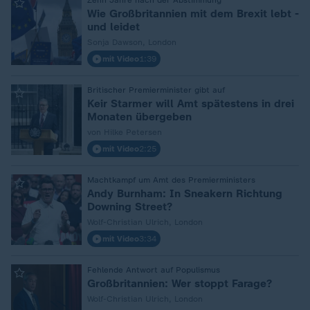
:
Zehn Jahre nach der Abstimmung
Wie Großbritannien mit dem Brexit lebt -
und leidet
Sonja Dawson, London
mit Video
1:39
:
Britischer Premierminister gibt auf
Keir Starmer will Amt spätestens in drei
Monaten übergeben
von Hilke Petersen
mit Video
2:25
:
Machtkampf um Amt des Premierministers
Andy Burnham: In Sneakern Richtung
Downing Street?
Wolf-Christian Ulrich, London
mit Video
3:34
:
Fehlende Antwort auf Populismus
Großbritannien: Wer stoppt Farage?
Wolf-Christian Ulrich, London