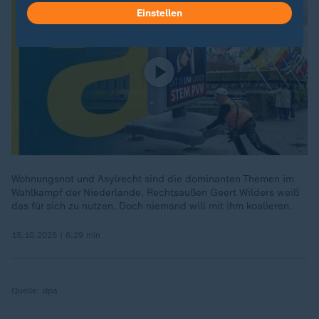
Einstellen
Wohnungsnot und Asylrecht sind die dominanten Themen im
Wahlkampf der Niederlande. Rechtsaußen Geert Wilders weiß
das für sich zu nutzen. Doch niemand will mit ihm koalieren.
15.10.2025 | 6:29 min
Quelle:
dpa