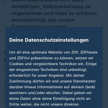
erniedrigen, Volksverhetzung zu
organisieren und Hass zu schüren,
beeinträchtigt das unsere
Demokratie insgesamt.
Frans Timmermans, rot-grüner Spitzenkandidat der Niederlande
Deine Datenschutzeinstellungen
Um dir eine optimale Website von ZDF, ZDFheute
Wilders entschuldigt sich für
und ZDFtivi präsentieren zu können, setzen wir
Parteikollegen
Cookies und vergleichbare Techniken ein. Einige
der eingesetzten Techniken sind unbedingt
Der Populist Wilders distanzierte sich von den Bildern
erforderlich für unser Angebot. Mit deiner
und entschuldigte sich bei Timmermans. Diese Bilder
Zustimmung dürfen wir und unsere Dienstleister
seien "unangemessen und unerhört", schrieb er auf X.
darüber hinaus Informationen auf deinem Gerät
Ob der Fall noch Folgen für die beiden Abgeordneten
speichern und/oder abrufen. Dabei geben wir
hat, sagte er aber nicht. Beide stehen auf der
deine Daten ohne deine Einwilligung nicht an
Kandidatenliste der Partei für die Wahl.
Dritte weiter, die nicht unsere direkten