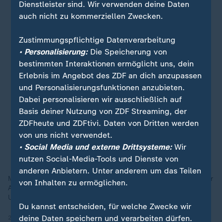
Dienstleister sind. Wir verwenden deine Daten
auch nicht zu kommerziellen Zwecken.
Zustimmungspflichtige Datenverarbeitung
• Personalisierung:
Die Speicherung von
bestimmten Interaktionen ermöglicht uns, dein
Erlebnis im Angebot des ZDF an dich anzupassen
und Personalisierungsfunktionen anzubieten.
Dabei personalisieren wir ausschließlich auf
Basis deiner Nutzung von ZDF Streaming, der
ZDFheute und ZDFtivi. Daten von Dritten werden
von uns nicht verwendet.
• Social Media und externe Drittsysteme:
Wir
nutzen Social-Media-Tools und Dienste von
anderen Anbietern. Unter anderem um das Teilen
Migration, Wohnungsnot und ein gespaltenes Land kurz vor der
von Inhalten zu ermöglichen.
Abstimmung. Rechtspopulist Geert Wilders liegt in den
Umfragen vorn, doch die politische Zukunft ist offen.
Du kannst entscheiden, für welche Zwecke wir
deine Daten speichern und verarbeiten dürfen.
25.10.2025 | 1:30 min