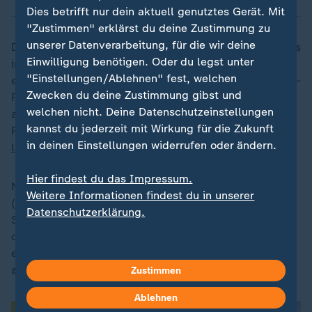
Dies betrifft nur dein aktuell genutztes Gerät. Mit
"Zustimmen" erklärst du deine Zustimmung zu
unserer Datenverarbeitung, für die wir deine
Der Fall kommt zu einem kritischen Moment für Wilders
Einwilligung benötigen. Oder du legst unter
im Wahlkampf. Die Niederländer wählen am Mittwoch
"Einstellungen/Ablehnen" fest, welchen
ein neues Parlament. Wilders war mit seiner Anti-Islam-
Zwecken du deine Zustimmung gibst und
Partei 2023 noch stärkste Kraft geworden, steht nun
welchen nicht. Deine Datenschutzeinstellungen
aber zunehmend in der Defensive. Er hatte die rechte
kannst du jederzeit mit Wirkung für die Zukunft
Regierungskoalition
nach nur elf Monaten platzen
in deinen Einstellungen widerrufen oder ändern.
lassen
.
Hier findest du das Impressum.
Nach den Umfragen steht seine Partei für die Freiheit
Weitere Informationen findest du in unserer
(PVV) zwar noch mit knapp 20 Prozent an erster
Datenschutzerklärung.
Stelle. Doch dicht gefolgt von drei weiteren Parteien,
darunter das rot-grüne Bündnis. Außerdem haben alle
etablierten Parteien eine Zusammenarbeit mit Wilders
abgelehnt.
Zustimmen
Ablehnen