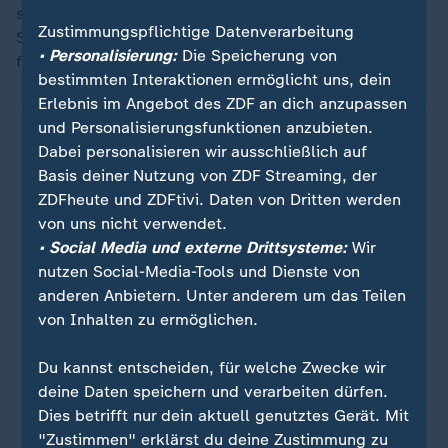
sie hingegen bei der Jugendorganisation der
Zustimmungspflichtige Datenverarbeitung
Sozialisten - und auf Social Media. Dort beklagt sie
• Personalisierung:
Die Speicherung von
fehlende Perspektiven für ihre Generation.
bestimmten Interaktionen ermöglicht uns, dein
Erlebnis im Angebot des ZDF an dich anzupassen
und Personalisierungsfunktionen anzubieten.
Dabei personalisieren wir ausschließlich auf
Basis deiner Nutzung von ZDF Streaming, der
ZDFheute und ZDFtivi. Daten von Dritten werden
von uns nicht verwendet.
• Social Media und externe Drittsysteme:
Wir
nutzen Social-Media-Tools und Dienste von
anderen Anbietern. Unter anderem um das Teilen
von Inhalten zu ermöglichen.
Von Nepal bis Marokko
Du kannst entscheiden, für welche Zwecke wir
Aufstand der Gen Z - was die
:
deine Daten speichern und verarbeiten dürfen.
Proteste vereint
Dies betrifft nur dein aktuell genutztes Gerät. Mit
"Zustimmen" erklärst du deine Zustimmung zu