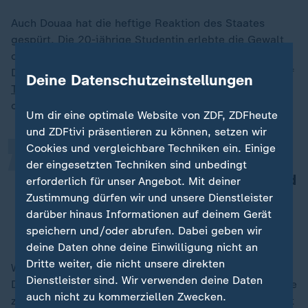
Auch Douaa hat die heftige Reaktion des Staates
gespürt. Die 20-jährige Studentin erlebte die Gewalt
der Polizisten. Einschüchtern ließ sich davon nicht.
„
Douaa trat in marokkanischen TV-Debatten auf, hat auf
Deine Datenschutzeinstellungen
TikTok
viele Follower. Sie ist eines der Gesichter, die
der Protest der Gen Z hervorgebracht hat.
Um dir eine optimale Website von ZDF, ZDFheute
und ZDFtivi präsentieren zu können, setzen wir
Cookies und vergleichbare Techniken ein. Einige
Wir lieben unser Land und wünschen
der eingesetzten Techniken sind unbedingt
uns immer das Beste. Deswegen sind
erforderlich für unser Angebot. Mit deiner
wir auf die Straße gegangen.
Zustimmung dürfen wir und unsere Dienstleister
darüber hinaus Informationen auf deinem Gerät
Douaa, Anhängerin der Gen Z-Bewegung in Marokko
speichern und/oder abrufen. Dabei geben wir
deine Daten ohne deine Einwilligung nicht an
Dritte weiter, die nicht unsere direkten
Während der Afrikameisterschaften demonstriert
Dienstleister sind. Wir verwenden deine Daten
Douaa nicht. Auch um der Regierung keine Steilvorlage
auch nicht zu kommerziellen Zwecken.
zu bieten, die Bewegung zu diskreditieren. Aktiv bleibt