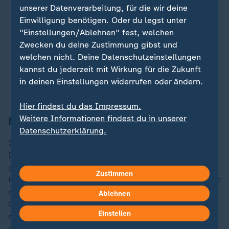
Von Nepal bis Marokko erhebt sich die Generation
unserer Datenverarbeitung, für die wir deine
Z. Rebellisch, vernetzt - und mit einer
Einwilligung benötigen. Oder du legst unter
Piratenflagge als Symbol. Was verbindet diese
"Einstellungen/Ablehnen" fest, welchen
Proteste?
Zwecken du deine Zustimmung gibst und
welchen nicht. Deine Datenschutzeinstellungen
von Anna Vezirgenidi
kannst du jederzeit mit Wirkung für die Zukunft
mit Video
6:18
in deinen Einstellungen widerrufen oder ändern.
Hier findest du das Impressum.
Weitere Informationen findest du in unserer
Marokko investiert vor WM 2030
Datenschutzerklärung.
Investitionen steckt der Staat vor allem massiv in die
Infrastruktur rund um die neuen Fußballstadien. Die
größte Arena bei Casablanca soll 2030 über 110.000
Zustimmen
Fans fassen. Dann trägt Marokko die Weltmeisterschaft
mit aus. Lahcen El Mouher sagt, ohne die
Ablehnen
Großereignisse wären neue Bahntrassen und Brücken
Einstellen
nicht entstanden. Der Berater für Sportinfrastruktur
zeigt sich euphorisch: "Der Sport ist ein Zugpferd für