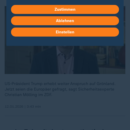
Zustimmen
Ablehnen
Einstellen
US-Präsident Trump erhebt weiter Anspruch auf Grönland.
Jetzt seien die Europäer gefragt, sagt Sicherheitsexperte
Christian Mölling im ZDF.
12.01.2026 | 3:43 min