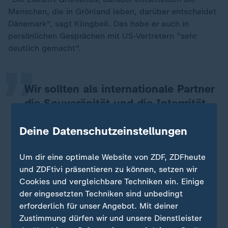
Menschen, die in Grönland leben, darüber entscheidet
„
Dänemark", sagt Klingbeil. Das habe er auch in
persönlichen Gesprächen mit US-Vertretern "sehr
deutlich gemacht".
Wir sollten als internationale Partner
die Souveränität und die Integrität
von Staaten anerkennen. Und das
Deine Datenschutzeinstellungen
erwarte ich auch von der
amerikanischen Seite.
Um dir eine optimale Website von ZDF, ZDFheute
Lars Klingbeil, Vizekanzler und Bundesfinanzminister (SPD)
und ZDFtivi präsentieren zu können, setzen wir
Cookies und vergleichbare Techniken ein. Einige
der eingesetzten Techniken sind unbedingt
Ex-Nato-Strategin: Trumps Grönland-Pläne sind
erforderlich für unser Angebot. Mit deiner
Landraub
Zustimmung dürfen wir und unsere Dienstleister