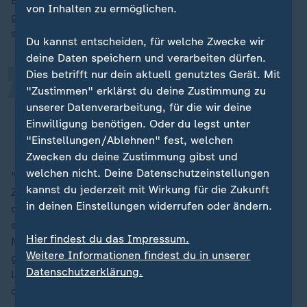
„
Es gehe nun vor allem darum zu klären, wo es
von Inhalten zu ermöglichen.
gemeinsame Interessen und wo es Streitpunkte gibt,
so der Vizekanzler.
Du kannst entscheiden, für welche Zwecke wir
deine Daten speichern und verarbeiten dürfen.
Dies betrifft nur dein aktuell genutztes Gerät. Mit
Aber dann sollte man sich nicht
"Zustimmen" erklärst du deine Zustimmung zu
wegducken in den Diskussionen.
unserer Datenverarbeitung, für die wir deine
Einwilligung benötigen. Oder du legst unter
Lars Klingbeil, Vizekanzler und Bundesfinanzminister (SPD)
"Einstellungen/Ablehnen" fest, welchen
Zwecken du deine Zustimmung gibst und
welchen nicht. Deine Datenschutzeinstellungen
"Geht es um Sicherheitsinteressen? Geht es um
kannst du jederzeit mit Wirkung für die Zukunft
Zugang zu Rohstoffen? Beides sind ja Dinge, wo es
in deinen Einstellungen widerrufen oder ändern.
durchaus in den letzten Jahren auch Bewegung gab",
sagt Klingbeil mit Blick auf die US-Pläne in
Grönland
.
Hier findest du das Impressum.
Mit der
Nato
habe man eine Plattform, um über
Weitere Informationen findest du in unserer
gemeinsame Sicherheitsinteressen zu sprechen und zu
Datenschutzerklärung.
Lösungen zu kommen, gibt sich der Vizekanzler
optimistisch.