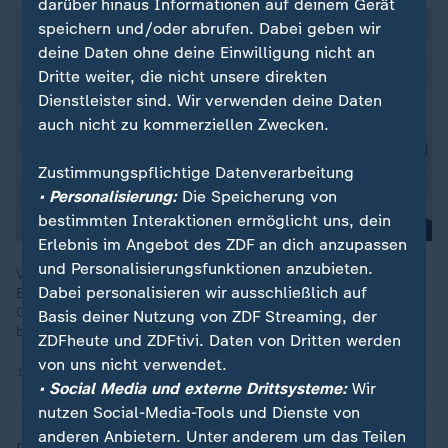
darüber hinaus Informationen auf deinem Gerät
speichern und/oder abrufen. Dabei geben wir
deine Daten ohne deine Einwilligung nicht an
Dritte weiter, die nicht unsere direkten
Dienstleister sind. Wir verwenden deine Daten
auch nicht zu kommerziellen Zwecken.
Zustimmungspflichtige Datenverarbeitung
• Personalisierung:
Die Speicherung von
bestimmten Interaktionen ermöglicht uns, dein
Erlebnis im Angebot des ZDF an dich anzupassen
und Personalisierungsfunktionen anzubieten.
Venezuela, Grönland: US-Präsident Trump sucht nach neuen
Dabei personalisieren wir ausschließlich auf
Einflusszonen. Statt der alten Weltordnung will er eine der
Großmächte. Deutschland hält sich mit Kritik zurück - man
Basis deiner Nutzung von ZDF Streaming, der
braucht Trump.
ZDFheute und ZDFtivi. Daten von Dritten werden
von uns nicht verwendet.
11.01.2026 | 4:46 min
• Social Media und externe Drittsysteme:
Wir
nutzen Social-Media-Tools und Dienste von
anderen Anbietern. Unter anderem um das Teilen