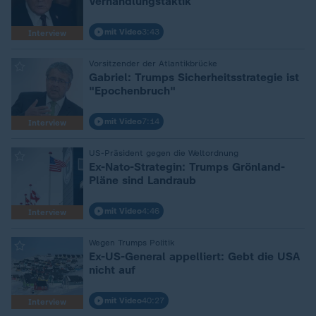
Verhandlungstaktik
mit Video
3:43
Interview
:
Vorsitzender der Atlantikbrücke
Gabriel: Trumps Sicherheitsstrategie ist
"Epochenbruch"
mit Video
7:14
Interview
:
US-Präsident gegen die Weltordnung
Ex-Nato-Strategin: Trumps Grönland-
Pläne sind Landraub
mit Video
4:46
Interview
:
Wegen Trumps Politik
Ex-US-General appelliert: Gebt die USA
nicht auf
mit Video
40:27
Interview