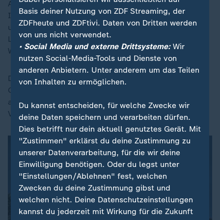
Angriffen auf
Israel
in den
Iran-Krieg
hineingezogen.
Basis deiner Nutzung von ZDF Streaming, der
Israel reagierte mit Luftangriffen auf Ziele im Libanon
ZDFheute und ZDFtivi. Daten von Dritten werden
und rückte zudem mit Bodentruppen im Süden des
von uns nicht verwendet.
Landes vor. Eine zwischen beiden Ländern vereinbarte
• Social Media und externe Drittsysteme:
Wir
Waffenruhe erkannte die Hisbollah nie an.
nutzen Social-Media-Tools und Dienste von
anderen Anbietern. Unter anderem um das Teilen
Die libanesische Miliz gehört wie die Hamas im
von Inhalten zu ermöglichen.
Gazastreifen und die Huthis im Jemen zur von Iran
angeführten "Achse des Widerstands". Ihr Ziel ist die
Du kannst entscheiden, für welche Zwecke wir
Vernichtung Israels.
deine Daten speichern und verarbeiten dürfen.
Dies betrifft nur dein aktuell genutztes Gerät. Mit
"Zustimmen" erklärst du deine Zustimmung zu
unserer Datenverarbeitung, für die wir deine
Einwilligung benötigen. Oder du legst unter
"Einstellungen/Ablehnen" fest, welchen
Zwecken du deine Zustimmung gibst und
welchen nicht. Deine Datenschutzeinstellungen
kannst du jederzeit mit Wirkung für die Zukunft