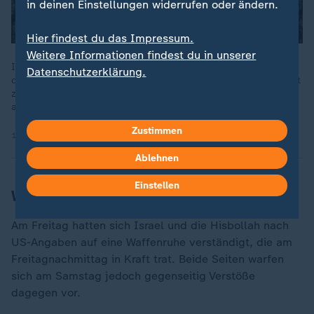
in deinen Einstellungen widerrufen oder ändern.
Hier findest du das Impressum.
Weitere Informationen findest du in unserer
Israels Armee hat erneut Ziele im Libanon angegriffen - trotz
Datenschutzerklärung.
der Vereinbarung zwischen den USA und Iran, die Kämpfe dort
zu beenden. Zuvor soll die Hisbollah Raketen auf Israel
abgefeuert haben.
Zustimmen
19.06.2026 | 0:27 min
Ablehnen
Einstellen
Waffenruhe tritt in Kraft
Am Freitag hatten sich Israel und die Hisbollah nach
US-Angaben auf eine Waffenruhe verständigt, die am
Freitagnachmittag in Kraft trat. Beide Seiten warfen
sich am Samstag jedoch gegenseitig Verstöße
dagegen vor.