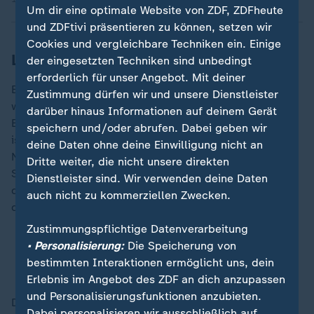
Um dir eine optimale Website von ZDF, ZDFheute
und ZDFtivi präsentieren zu können, setzen wir
Cookies und vergleichbare Techniken ein. Einige
Libanon und Israel melden Tote
der eingesetzten Techniken sind unbedingt
erforderlich für unser Angebot. Mit deiner
Bei israelischen Luftangriffen am Freitag und Samstag
Zustimmung dürfen wir und unsere Dienstleister
wurden im Libanon nach libanesischen
darüber hinaus Informationen auf deinem Gerät
Behördenangaben etwa 100 Menschen getötet. Nach
speichern und/oder abrufen. Dabei geben wir
israelischen Angaben feuerte die Hisbollah in der
deine Daten ohne deine Einwilligung nicht an
Nacht "mehr als 50 Raketen" auf israelische
Dritte weiter, die nicht unsere direkten
Streitkräfte ab. Die Armee teilte zudem mit, dass in
Dienstleister sind. Wir verwenden deine Daten
den vergangenen 48 Stunden bei Kämpfen im Süden
auch nicht zu kommerziellen Zwecken.
des Libanon fünf Soldaten getötet worden seien.
Zustimmungspflichtige Datenverarbeitung
• Personalisierung:
Die Speicherung von
Libanon meldet Angriffe mit vielen Toten - trotz
bestimmten Interaktionen ermöglicht uns, dein
Waffenruhe
Erlebnis im Angebot des ZDF an dich anzupassen
und Personalisierungsfunktionen anzubieten.
Die Hisbollah hatte den Libanon Anfang März mit
Dabei personalisieren wir ausschließlich auf