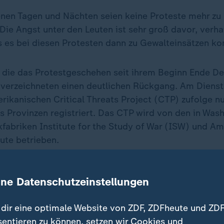
nen Tagen und Nächten seien keine Proteste mehr zu
Die Angst unter den Leuten ist sehr groß davor, verh
s es bei diesen Protesten dann zu Gewalteinsätzen k
 die das Protestgeschehen seit ihrem Beginn Ende D
verzeichneten einen deutlichen Rückgang. Am Dienst
rikanischen Critical Threats Project (CTP) zufolge n
hs Provinzen registriert. Das CTP wird von den in Was
fabriken Institute for the Study of War (ISW) und Am
tute betrieben.
Fakes gehen viral - so können Sie sie entlarven
ine Datenschutzeinstellungen
dir eine optimale Website von ZDF, ZDFheute und ZDF
sentieren zu können, setzen wir Cookies und