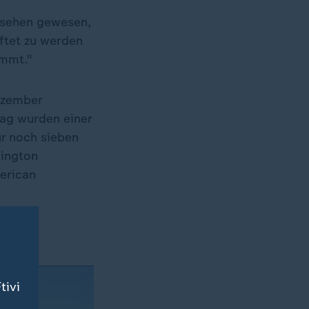
 sehen gewesen,
aftet zu werden
ommt."
ezember
ag wurden einer
ur noch sieben
hington
erican
tivi