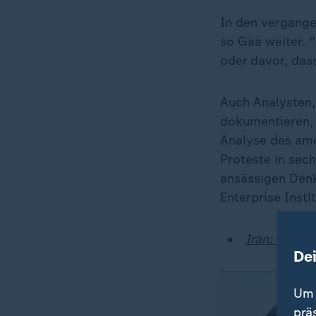
In den vergange
so Gaa weiter. "
oder davor, das
Auch Analysten,
dokumentieren, 
Analyse des ame
Proteste in sec
ansässigen Denk
Enterprise Insti
Iran: Diese 
De
Um 
prä