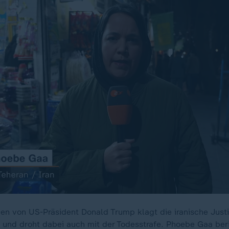
en von US-Präsident Donald Trump klagt die iranische Justi
und droht dabei auch mit der Todesstrafe. Phoebe Gaa beri