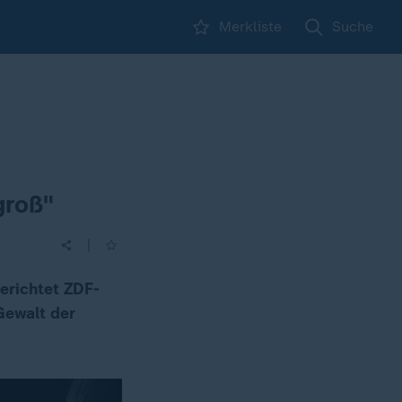
Merkliste
Suche
groß"
|
berichtet ZDF-
Gewalt der