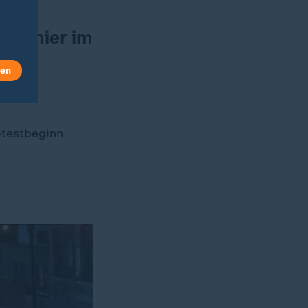
nen hier im
len
otestbeginn