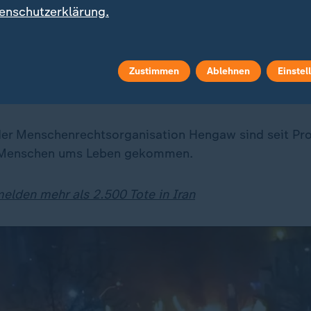
enschutzerklärung.
 teilweise Straftatbestände, auf de
 Hinrichtung steht.
Zustimmen
Ablehnen
Einstel
Korrespondentin in Teheran
er Menschenrechtsorganisation Hengaw sind seit Pr
 Menschen ums Leben gekommen.
melden mehr als 2.500 Tote in Iran