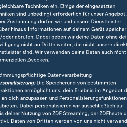
gleichbare Techniken ein. Einige der eingesetzten
hniken sind unbedingt erforderlich für unser Angebot.
ner Zustimmung dürfen wir und unsere Dienstleister
über hinaus Informationen auf deinem Gerät speicher
/oder abrufen. Dabei geben wir deine Daten ohne de
willigung nicht an Dritte weiter, die nicht unsere direk
nstleister sind. Wir verwenden deine Daten auch nicht
merziellen Zwecken.
timmungspflichtige Datenverarbeitung
ersonalisierung:
Die Speicherung von bestimmten
eraktionen ermöglicht uns, dein Erlebnis im Angebot 
 an dich anzupassen und Personalisierungsfunktionen
ubieten. Dabei personalisieren wir ausschließlich auf
t scheint relativ gesichert zu sein. "Die sunnitischen Grupp
is deiner Nutzung von ZDF Streaming, der ZDFheute 
e Forderungen stellt, war nicht auf dem Plan" – so Iran-Exp
tivi. Daten von Dritten werden von uns nicht verwend