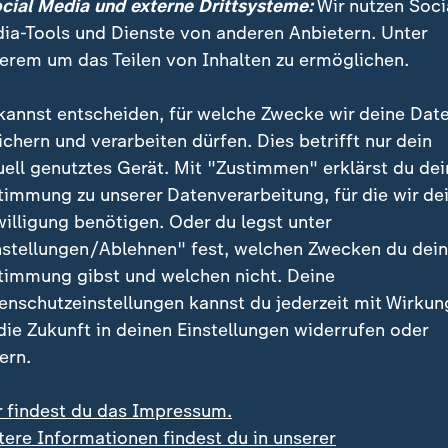
ocial Media und externe Drittsysteme:
Wir nutzen Soci
ia-Tools und Dienste von anderen Anbietern. Unter
erem um das Teilen von Inhalten zu ermöglichen.
epression könnte Demonstranten
kannst entscheiden, für welche Zwecke wir deine Dat
ckt haben
ichern und verarbeiten dürfen. Dies betrifft nur dein
uell genutztes Gerät. Mit "Zustimmen" erklärst du dei
s jedoch darauf hin, dass aufgrund der Internetsperre
timmung zu unserer Datenverarbeitung, für die wir de
nach außen gelangen. Am vergangenen Donnerstag zä
willigung benötigen. Oder du legst unter
trationen in 27 der 31 iranischen Provinzen. Die Au
nstellungen/Ablehnen" fest, welchen Zwecken du dei
ohe Zahl an Todesopfern bei den Unruhen, die sich all
timmung gibst und welchen nicht. Deine
izieren ließ.
enschutzeinstellungen kannst du jederzeit mit Wirkun
 die Zukunft in deinen Einstellungen widerrufen oder
ührung hat vor ein paar Tagen schon ganz klar kommuni
ern.
n den regierungskritischen Protesten beteiligt (...), al
e und dementsprechend bestraft werden würde", ber
r findest du das Impressum.
tere Informationen findest du in unserer