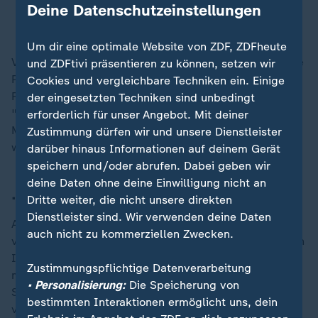
Deine Datenschutzeinstellungen
Daniel Gerlach, Nahost-Experte
Um dir eine optimale Website von ZDF, ZDFheute
Viele Menschen, die in Iran den Namen Pahlavis in ihre
und ZDFtivi präsentieren zu können, setzen wir
Protestrufe einbringen, täten das, "weil sie damit das
Cookies und vergleichbare Techniken ein. Einige
Regime maximal verärgern", nicht etwa aus Hoffnung,
der eingesetzten Techniken sind unbedingt
"dass Reza Pahlavi die Erlöserfigur ist". Weil es im
erforderlich für unser Angebot. Mit deiner
Machtapparat selbst keine Alternativen gebe,
Zustimmung dürfen wir und unsere Dienstleister
wendeten sich manche Menschen nun dieser Figur zu.
darüber hinaus Informationen auf deinem Gerät
speichern und/oder abrufen. Dabei geben wir
deine Daten ohne deine Einwilligung nicht an
... der Rolle der USA
Dritte weiter, die nicht unsere direkten
Dienstleister sind. Wir verwenden deine Daten
Auch US-Präsident
Donald Trump
hatte in den
auch nicht zu kommerziellen Zwecken.
vergangenen Tagen mehrfach seine Solidarität mit den
Iranern bekundet und wiederholt mit einem
Zustimmungspflichtige Datenverarbeitung
militärischen Eingreifen gedroht, falls die iranischen
• Personalisierung:
Die Speicherung von
Sicherheitskräfte gewaltsam gegen Demonstranten
bestimmten Interaktionen ermöglicht uns, dein
vorgingen. Teheran reagierte jüngst ebenfalls mit