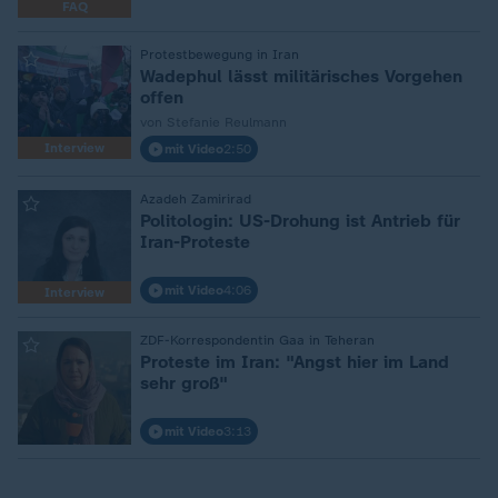
FAQ
:
Protestbewegung in Iran
Wadephul lässt militärisches Vorgehen
offen
von Stefanie Reulmann
Interview
mit Video
2:50
:
Azadeh Zamirirad
Politologin: US-Drohung ist Antrieb für
Iran-Proteste
mit Video
4:06
Interview
:
ZDF-Korrespondentin Gaa in Teheran
Proteste im Iran: "Angst hier im Land
sehr groß"
mit Video
3:13