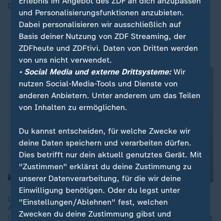
Erlebnis im Angebot des ZDF an dich anzupassen
Drohungen.
und Personalisierungsfunktionen anzubieten.
Dabei personalisieren wir ausschließlich auf
Trump sichert Demonstranten Hilfe zu - Teheran
Basis deiner Nutzung von ZDF Streaming, der
droht
ZDFheute und ZDFtivi. Daten von Dritten werden
von uns nicht verwendet.
• Social Media und externe Drittsysteme:
Wir
nutzen Social-Media-Tools und Dienste von
anderen Anbietern. Unter anderem um das Teilen
von Inhalten zu ermöglichen.
Du kannst entscheiden, für welche Zwecke wir
deine Daten speichern und verarbeiten dürfen.
Dies betrifft nur dein aktuell genutztes Gerät. Mit
"Zustimmen" erklärst du deine Zustimmung zu
unserer Datenverarbeitung, für die wir deine
Einwilligung benötigen. Oder du legst unter
Das Regime in Teheran sei "ein Gewaltregime", sagt
"Einstellungen/Ablehnen" fest, welchen
Außenminister Wadephul. Was dort geschehe, "an
Zwecken du deine Zustimmung gibst und
Unterdrückung des Volkes, an Misshandlung von Menschen, ist