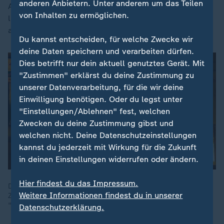
anderen Anbietern. Unter anderem um das Teilen
Auch der Abgleich mit Wetterdaten für Richmond Hill
von Inhalten zu ermöglichen.
lässt keine Zweifel an der Aktualität des Bildes
aufkommen.
Du kannst entscheiden, für welche Zwecke wir
deine Daten speichern und verarbeiten dürfen.
Dies betrifft nur dein aktuell genutztes Gerät. Mit
"Zustimmen" erklärst du deine Zustimmung zu
unserer Datenverarbeitung, für die wir deine
Einwilligung benötigen. Oder du legst unter
"Einstellungen/Ablehnen" fest, welchen
Zwecken du deine Zustimmung gibst und
welchen nicht. Deine Datenschutzeinstellungen
kannst du jederzeit mit Wirkung für die Zukunft
in deinen Einstellungen widerrufen oder ändern.
Hier findest du das Impressum.
Die autoritäre Staatsmacht in Teheran reagiert mit aller Härte.
Weitere Informationen findest du in unserer
Zugleich mehren sich Hinweise auf diplomatische Initiativen.
"Der Iran will verhandeln", sagte US-Präsident Trump.
Datenschutzerklärung.