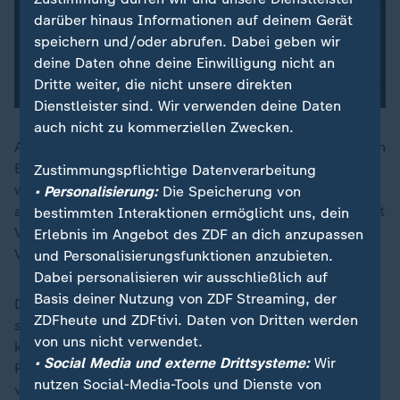
darüber hinaus Informationen auf deinem Gerät
speichern und/oder abrufen. Dabei geben wir
deine Daten ohne deine Einwilligung nicht an
Dritte weiter, die nicht unsere direkten
Dienstleister sind. Wir verwenden deine Daten
auch nicht zu kommerziellen Zwecken.
Allerdings stammen das Video und die daraus geteilten
Bilder nicht aus Iran, sondern aus Kanada. Die Bilder
Zustimmungspflichtige Datenverarbeitung
wurden auf einem Parkplatz in Richmond Hill
• Personalisierung:
Die Speicherung von
aufgenommen, nördlich von Toronto. Auf Google Street
bestimmten Interaktionen ermöglicht uns, dein
View lässt sich das Gebäude im Hintergrund des
Erlebnis im Angebot des ZDF an dich anzupassen
Videos eindeutig als Oak Ridges Library identifizieren.
und Personalisierungsfunktionen anzubieten.
Dabei personalisieren wir ausschließlich auf
Basis deiner Nutzung von ZDF Streaming, der
Dass die Aufnahmen bereits aus dem Jahr 2022
ZDFheute und ZDFtivi. Daten von Dritten werden
stammen sollen, wie auf X mehrfach behauptet wird,
von uns nicht verwendet.
kann ZDFheute dagegen nicht bestätigen. Bilder-
• Social Media und externe Drittsysteme:
Wir
Rückwärtssuchen zeigen, dass sie erstmals in der
nutzen Social-Media-Tools und Dienste von
vergangenen Woche im Internet hochgeladen wurden.