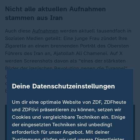
Nicht alle aktuellen Aufnahmen
stammen aus Iran
Auch diese
Aufnahmen
werden aktuell tausendfach in
Sozialen Medien geteilt: Eine junge Frau zündet ihre
Zigarette an einem brennenden Porträt des Obersten
Führers des Iran an, Ajatollah Ali Chamenei. Auf X
werden Screenshots davon als "eines der stärksten
Bilder der iranischen Revolution gegen die Tyrannei"
gefeiert. Ein anderer Nutzer kommentiert: "Das Ende
der Unterdrückung im islamischen Iran beginnt hier.
Deine Datenschutzeinstellungen
Eine freie Frau - keine Burka, keine Scharia."
Um dir eine optimale Website von ZDF, ZDFheute
und ZDFtivi präsentieren zu können, setzen wir
Cookies und vergleichbare Techniken ein. Einige
der eingesetzten Techniken sind unbedingt
erforderlich für unser Angebot. Mit deiner
Zustimmung dürfen wir und unsere Dienstleister