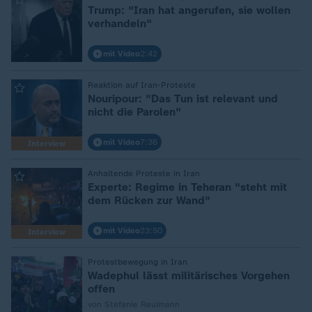
Trump: "Iran hat angerufen, sie wollen
verhandeln"
mit Video
2:42
:
Reaktion auf Iran-Proteste
Nouripour: "Das Tun ist relevant und
nicht die Parolen"
mit Video
7:36
Interview
:
Anhaltende Proteste in Iran
Experte: Regime in Teheran "steht mit
dem Rücken zur Wand"
mit Video
23:50
Interview
:
Protestbewegung in Iran
Wadephul lässt militärisches Vorgehen
offen
von Stefanie Reulmann