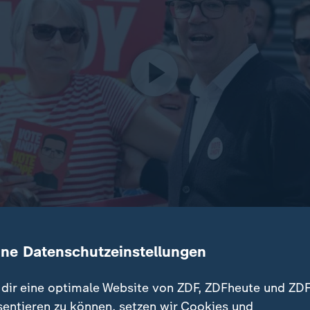
nen Nachwahl des Labour-Politikers Andy Burnham im engl
ine Datenschutzeinstellungen
ss er Premierminister Keir Starmer als Chef der Labour-Part
dir eine optimale Website von ZDF, ZDFheute und ZDF
sentieren zu können, setzen wir Cookies und