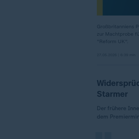
Großbritanniens P
zur Machtprobe fü
"Reform UK".
27.05.2026 | 6:39 min
Widersprü
Starmer
„
Der frühere Inn
dem Premierminis