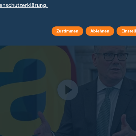
enschutzerklärung.
en Parteivorsitz ermöglicht. Als weiterer möglicher K
lt der frühere
Gesundheitsminister Wes Streeting
.
Zustimmen
Ablehnen
Einstel