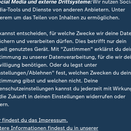
ocial Media und externe Drittsysteme:
Wir nutzen Soci
n."
ia-Tools und Dienste von anderen Anbietern. Unter
erem um das Teilen von Inhalten zu ermöglichen.
100 Abgeordnete forderten Starmer
uf
kannst entscheiden, für welche Zwecke wir deine Dat
ichern und verarbeiten dürfen. Dies betrifft nur dein
zwei Jahre nach seinem Wahlsieg mit historisch schl
uell genutztes Gerät. Mit "Zustimmen" erklärst du dei
 Nach schweren Verlusten bei den Kommunalwahlen 
timmung zu unserer Datenverarbeitung, für die wir de
der Kabinettsmitglieder aus Protest gegen seinen Führ
willigung benötigen. Oder du legst unter
assiv gestiegen. Mehr als 100 Abgeordnete seiner Lab
nstellungen/Ablehnen" fest, welchen Zwecken du dei
 der Fraktion im Unterhaus - haben ihn öffentlich zum 
timmung gibst und welchen nicht. Deine
ines Zeitplans für seinen Abgang aufgefordert.
enschutzeinstellungen kannst du jederzeit mit Wirkun
 die Zukunft in deinen Einstellungen widerrufen oder
am: In Sneakern Richtung Downing Street?
ern.
r findest du das Impressum.
armer hatte sich am Freitag weiter verschärft, als sei
tere Informationen findest du in unserer
nham einen Sitz im Parlament gewann, was ihm eine 