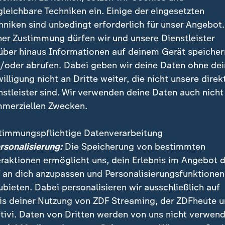
gleichbare Techniken ein. Einige der eingesetzten
hniken sind unbedingt erforderlich für unser Angebot.
lt ab - und lässt doch Raum für Sp
ner Zustimmung dürfen wir und unsere Dienstleister
über hinaus Informationen auf deinem Gerät speicher
sminister Peter Kyle widersprach den Berichten. Dem
/oder abrufen. Dabei geben wir deine Daten ohne de
willigung nicht an Dritte weiter, die nicht unsere direk
nstleister sind. Wir verwenden deine Daten auch nicht
merziellen Zwecken.
e keinen Grund zur Annahme, dass 
timmungspflichtige Datenverarbeitung
h sehe da draußen lauter Spekulati
ersonalisierung:
Die Speicherung von bestimmten
cher Wirtschaftsminister
eraktionen ermöglicht uns, dein Erlebnis im Angebot 
 an dich anzupassen und Personalisierungsfunktionen
ubieten. Dabei personalisieren wir ausschließlich auf
er ein, dass Starmer über vieles nachdenke: "Gleichze
is deiner Nutzung von ZDF Streaming, der ZDFheute 
 zu schaffen, in dem er über die politischen Realitä
tivi. Daten von Dritten werden von uns nicht verwend
gen sowie die vor uns liegenden Chancen nachdenken