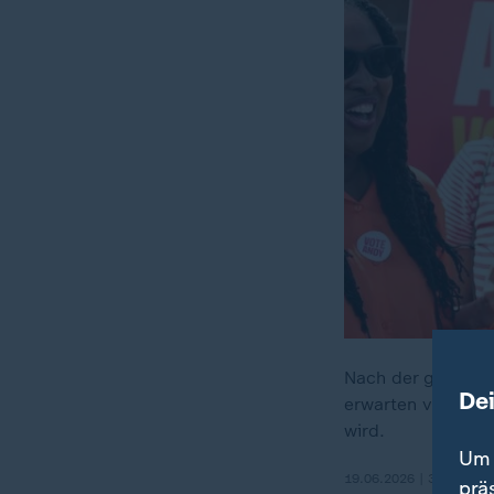
Nach der gewonne
De
erwarten viele, da
wird.
Um 
19.06.2026 | 3:34 min
prä