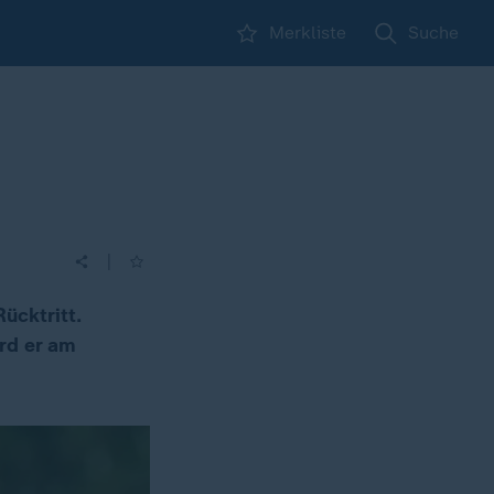
Merkliste
Suche
|
ücktritt.
ird er am