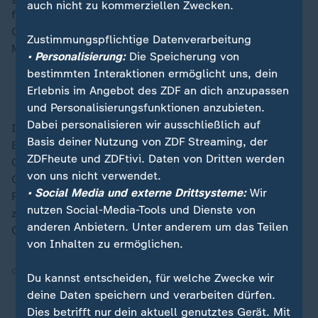
auch nicht zu kommerziellen Zwecken.
festgenommen. Nach Angaben des
Gesundheitsministeriums wurden am Montag 26
Zustimmungspflichtige Datenverarbeitung
Menschen bei erneuten Protesten verletzt.
• Personalisierung:
Die Speicherung von
bestimmten Interaktionen ermöglicht uns, dein
Georgien: Schritt für Schritt in Richtung Russland
Erlebnis im Angebot des ZDF an dich anzupassen
und Personalisierungsfunktionen anzubieten.
Dabei personalisieren wir ausschließlich auf
In der
Nato
herrscht Beunruhigung über die Lage im
Basis deiner Nutzung von ZDF Streaming, der
Beitrittskandidatenland Georgien. "Die Berichte über
ZDFheute und ZDFtivi. Daten von Dritten werden
Gewalt sind zutiefst besorgniserregend", sagte
von uns nicht verwendet.
Generalsekretär
Mark Rutte
in Brüssel. Er forderte die
• Social Media und externe Drittsysteme:
Wir
Regierung auf, alles zu tun, um Frieden und Stabilität
nutzen Social-Media-Tools und Dienste von
zu fördern. "Ich denke, dies liegt im Interesse aller
anderen Anbietern. Unter anderem um das Teilen
Georgier."
von Inhalten zu ermöglichen.
Quelle:
AFP, dpa
Du kannst entscheiden, für welche Zwecke wir
deine Daten speichern und verarbeiten dürfen.
Dies betrifft nur dein aktuell genutztes Gerät. Mit