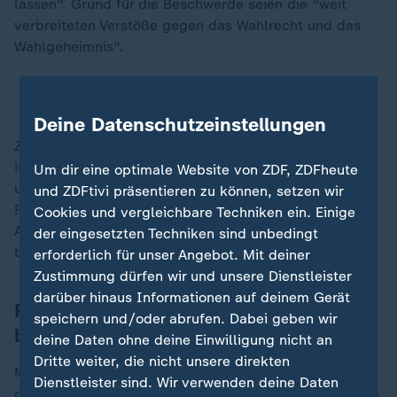
lassen". Grund für die Beschwerde seien die "weit
verbreiteten Verstöße gegen das Wahlrecht und das
Wahlgeheimnis".
Wahlbetrug?
Ermittlungen nach Georgien-Wahl
Deine Datenschutzeinstellungen
Zuletzt gab es allabendlich pro-europäische Proteste
in dem Kaukasusland. Sie begannen am Donnerstag
Um dir eine optimale Website von ZDF, ZDFheute
und richteten sich vor allem gegen den von
und ZDFtivi präsentieren zu können, setzen wir
Regierungschef Irakli Kobachidse angekündigten
Cookies und vergleichbare Techniken ein. Einige
Aufschub der EU-Beitrittsverhandlungen des Landes
der eingesetzten Techniken sind unbedingt
bis 2028.
erforderlich für unser Angebot. Mit deiner
Zustimmung dürfen wir und unsere Dienstleister
darüber hinaus Informationen auf deinem Gerät
Rutte: Berichte über Gewalt "zutiefst
speichern und/oder abrufen. Dabei geben wir
besorgniserregend"
deine Daten ohne deine Einwilligung nicht an
Dritte weiter, die nicht unsere direkten
Mehr als 220 Demonstranten wurden laut dem
Dienstleister sind. Wir verwenden deine Daten
georgischen Innenministerium seit Beginn der Proteste