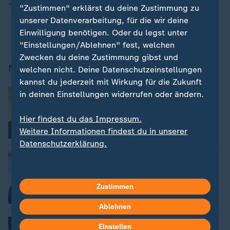
Thema
"Zustimmen" erklärst du deine Zustimmung zu
unserer Datenverarbeitung, für die wir deine
Einwilligung benötigen. Oder du legst unter
Russland
"Einstellungen/Ablehnen" fest, welchen
Zwecken du deine Zustimmung gibst und
Mehr Nachrichten aus Georgien
welchen nicht. Deine Datenschutzeinstellungen
kannst du jederzeit mit Wirkung für die Zukunft
:
Innenpolitische Krise
in deinen Einstellungen widerrufen oder ändern.
Georgiens Präsidentin will bis Neuwahl
im Amt bleiben
Hier findest du das Impressum.
Weitere Informationen findest du in unserer
Datenschutzerklärung.
:
Rechte nominiert Kawelaschwili
Georgien: Ex-Fußballer soll Präsident
werden
Zustimmen
Ablehnen
:
Nach Parlamentswahl
Einstellen