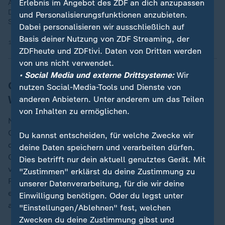
Erlebnis im Angebot des ZDF an dich anzupassen
Auf die umstrittene Wahl in Georgien folgten Massenproteste.
Doch wie geht es weiter? Wir folgen der Spur des politischen
und Personalisierungsfunktionen anzubieten.
Strippenziehers und Milliardärs Iwanischwili.
Dabei personalisieren wir ausschließlich auf
Basis deiner Nutzung von ZDF Streaming, der
13.11.2024 | 6:27 min
ZDFheute und ZDFtivi. Daten von Dritten werden
von uns nicht verwendet.
• Social Media und externe Drittsysteme:
Wir
Opposition warf Georgischem Traum
nutzen Social-Media-Tools und Dienste von
Wahlbetrug vor
anderen Anbietern. Unter anderem um das Teilen
von Inhalten zu ermöglichen.
Nach der Parlamentswahl am 26. Oktober, bei der der
Georgische Traum laut dem offiziellen Ergebnis eine
Du kannst entscheiden, für welche Zwecke wir
deutliche Mehrheit errungen hatte, hatte die
deine Daten speichern und verarbeiten dürfen.
Opposition der Regierungspartei Wahlbetrug
Dies betrifft nur dein aktuell genutztes Gerät. Mit
vorgeworfen. Die Opposition beschuldigt die
"Zustimmen" erklärst du deine Zustimmung zu
Regierung, Georgien von der
EU
zu entfernen und die
unserer Datenverarbeitung, für die wir deine
ehemalige Sowjetrepublik wieder an
Russland
Einwilligung benötigen. Oder du legst unter
annähern zu wollen.
"Einstellungen/Ablehnen" fest, welchen
Zwecken du deine Zustimmung gibst und