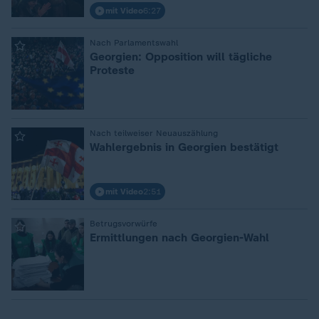
mit Video
6:27
:
Nach Parlamentswahl
Georgien: Opposition will tägliche
Proteste
:
Nach teilweiser Neuauszählung
Wahlergebnis in Georgien bestätigt
mit Video
2:51
:
Betrugsvorwürfe
Ermittlungen nach Georgien-Wahl