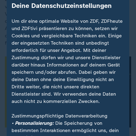
Deine Datenschutzeinstellungen
vom Georgischen Traum vorangetriebenen
Verfassungsreform verabschiedet worden. Die Macht
des Staatschefs wurde dabei zudem beschnitten:
Um dir eine optimale Website von ZDF, ZDFheute
Anders als bisher hat der Präsident künftig nicht mehr
und ZDFtivi präsentieren zu können, setzen wir
die Macht, Verhandlungen mit anderen Staaten zu
Cookies und vergleichbare Techniken ein. Einige
führen oder das Kriegsrecht auszurufen.
der eingesetzten Techniken sind unbedingt
erforderlich für unser Angebot. Mit deiner
Zustimmung dürfen wir und unsere Dienstleister
darüber hinaus Informationen auf deinem Gerät
speichern und/oder abrufen. Dabei geben wir
deine Daten ohne deine Einwilligung nicht an
Dritte weiter, die nicht unsere direkten
Dienstleister sind. Wir verwenden deine Daten
auch nicht zu kommerziellen Zwecken.
Zustimmungspflichtige Datenverarbeitung
• Personalisierung:
Die Speicherung von
bestimmten Interaktionen ermöglicht uns, dein