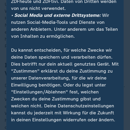
ZDFheute und ZDFtivi. Daten von Dritten werden
US-Präsident
Donald Trump
setzte der EU vor ein paar
von uns nicht verwendet.
Wochen eine Frist für die Umsetzung der
• Social Media und externe Drittsysteme:
Wir
Handelsvereinbarung. Sollte die EU nicht bis zum US-
nutzen Social-Media-Tools und Dienste von
Nationalfeiertag am 4. Juli ihren Teil des Abkommens
anderen Anbietern. Unter anderem um das Teilen
erfüllen, würden die Zölle "leider sofort auf ein viel
von Inhalten zu ermöglichen.
höheres Niveau steigen", teilte Trump auf seiner
Plattform Truth Social mit.
Du kannst entscheiden, für welche Zwecke wir
deine Daten speichern und verarbeiten dürfen.
Dies betrifft nur dein aktuell genutztes Gerät. Mit
Industrieverbände begrüßen
"Zustimmen" erklärst du deine Zustimmung zu
Vereinbarung mit Trump
unserer Datenverarbeitung, für die wir deine
Einwilligung benötigen. Oder du legst unter
Deutsche Industrieverbände begrüßten den Beschluss.
"Einstellungen/Ablehnen" fest, welchen
Die Vereinbarung mit Trump sei notwendig "zur
Zwecken du deine Zustimmung gibst und
Wiederherstellung des gegenseitigen Vertrauens",
welchen nicht. Deine Datenschutzeinstellungen
erklärte der Präsident des Industrieverbandes BDI,
kannst du jederzeit mit Wirkung für die Zukunft
Wolfgang Niedermark. "Mehr Verlässlichkeit ist
in deinen Einstellungen widerrufen oder ändern.
heutzutage bitter nötig", erklärte der Geschäftsführer
des Chemieverbands VCI, Wolfgang Große Entrup.