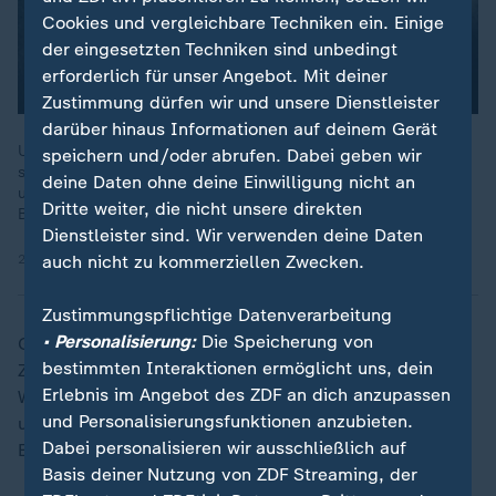
Cookies und vergleichbare Techniken ein. Einige
der eingesetzten Techniken sind unbedingt
erforderlich für unser Angebot. Mit deiner
Zustimmung dürfen wir und unsere Dienstleister
darüber hinaus Informationen auf deinem Gerät
US-Präsident Trump beeinflusst die globalen Aktienkurse wohl
speichern und/oder abrufen. Dabei geben wir
so sehr wie kein anderer. Mit seiner Außenpolitik, mit Zöllen
deine Daten ohne deine Einwilligung nicht an
und dem Iran-Krieg sorgt er für massive Unsicherheit an den
Dritte weiter, die nicht unsere direkten
Börsen.
Dienstleister sind. Wir verwenden deine Daten
auch nicht zu kommerziellen Zwecken.
21.05.2026 | 44:05 min
Zustimmungspflichtige Datenverarbeitung
• Personalisierung:
Die Speicherung von
Gleichzeitig musste die Europäische Union aber US-
bestimmten Interaktionen ermöglicht uns, dein
Zölle in Höhe von bis zu 15 Prozent auf die meisten
Erlebnis im Angebot des ZDF an dich anzupassen
Warenexporte in die Vereinigten Staaten akzeptieren
und Personalisierungsfunktionen anzubieten.
und weitere Zugeständnisse wie die Abschaffung von
Dabei personalisieren wir ausschließlich auf
EU-Zöllen auf US-Industriegüter machen.
Basis deiner Nutzung von ZDF Streaming, der