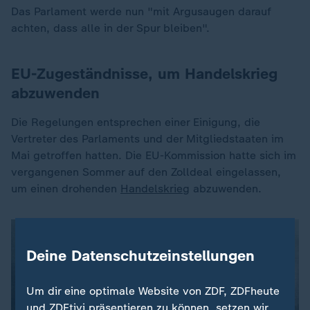
Das Parlament werde nun "mit Argusaugen darauf
achten, dass alle in der Spur bleiben".
EU-Zugeständnisse, um Handelskrieg
abzuwenden
Die Regelungen entsprechen einer Einigung, die
Vertreter des Parlaments und der Mitgliedstaaten im
Mai getroffen hatten. Die EU-Kommission hatte sich im
vergangenen Sommer auf den Zolldeal eingelassen,
um einen drohenden
Handelskrieg
abzuwenden.
Deine Datenschutzeinstellungen
Um dir eine optimale Website von ZDF, ZDFheute
und ZDFtivi präsentieren zu können, setzen wir