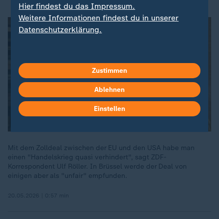
Hier findest du das Impressum.
Weitere Informationen findest du in unserer
Datenschutzerklärung.
Zustimmen
Ablehnen
Einstellen
Mit dem Zolldeal zwischen der EU und den USA habe man
einen "Handelskrieg quasi verhindert", sagt ZDF-
Korrespondent Ulf Röller. In Brüssel werde der Deal von
einigen aber als "unfair" empfunden.
20.05.2026 | 0:57 min