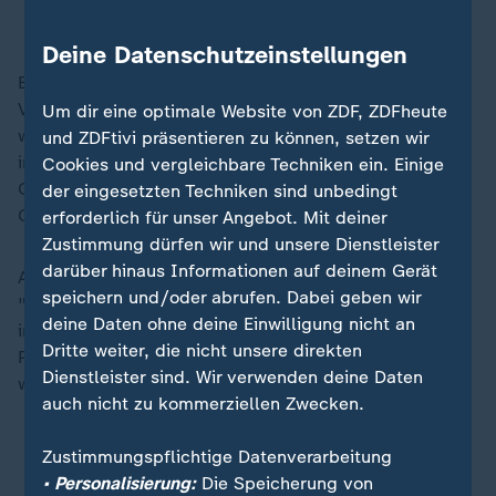
Albanien: Streit ums Wasser
Deine Datenschutzeinstellungen
Bei vielen Bauprojekten im Land in der jüngeren
Vergangenheit hatte es Unklarheit gegeben, aus
Um dir eine optimale Website von ZDF, ZDFheute
welchen Quellen die Gelder dafür stammten. "Es gab
und ZDFtivi präsentieren zu können, setzen wir
immer wieder den Verdacht, dass es sich dabei um
Cookies und vergleichbare Techniken ein. Einige
Geldwäsche handelt, von Drogengeldern, von
der eingesetzten Techniken sind unbedingt
Geschäftsleuten mit sehr dubiosem Hintergrund."
erforderlich für unser Angebot. Mit deiner
Zustimmung dürfen wir und unsere Dienstleister
darüber hinaus Informationen auf deinem Gerät
All das verstärke den Eindruck der Bevölkerung, dass
speichern und/oder abrufen. Dabei geben wir
"nicht wirklich im Interesse der Bevölkerung, sondern
deine Daten ohne deine Einwilligung nicht an
im Interesse eines Mannes, beziehungsweise der
Dritte weiter, die nicht unsere direkten
Privatinteressen von Wirtschaftstreibenden regiert
Dienstleister sind. Wir verwenden deine Daten
wird".
auch nicht zu kommerziellen Zwecken.
Zustimmungspflichtige Datenverarbeitung
Florian Bieber...
• Personalisierung:
Die Speicherung von