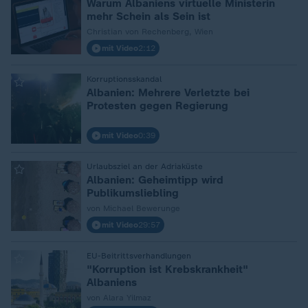
Warum Albaniens virtuelle Ministerin
mehr Schein als Sein ist
Christian von Rechenberg, Wien
mit Video
2:12
:
Korruptionsskandal
Albanien: Mehrere Verletzte bei
Protesten gegen Regierung
mit Video
0:39
:
Urlaubsziel an der Adriaküste
Albanien: Geheimtipp wird
Publikumsliebling
von Michael Bewerunge
mit Video
29:57
:
EU-Beitrittsverhandlungen
"Korruption ist Krebskrankheit"
Albaniens
von Alara Yilmaz