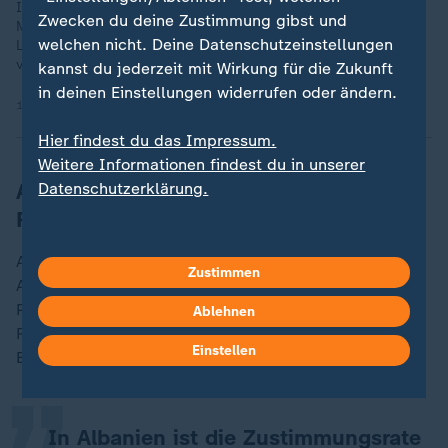
In Albanien gehen die Proteste gegen die Regierung von
Zwecken du deine Zustimmung gibst und
Ministerpräsident Rama weiter. Im Fokus steht das geplante
welchen nicht. Deine Datenschutzeinstellungen
Luxus-Bauvorhaben von Jared Kushner, dem Schwiegersohn
von US-Präsident Trump.
kannst du jederzeit mit Wirkung für die Zukunft
in deinen Einstellungen widerrufen oder ändern.
14.06.2026 | 0:23 min
Hier findest du das Impressum.
Weitere Informationen findest du in unserer
Albanische Bevölkerung strebt in
Datenschutzerklärung.
Richtung der EU
Als potenziellen Verbündeten sehen die Menschen in
Zustimmen
Albanien die
Europäische Union
, so der
„
Politikwissenschaftler. Es gebe die Hoffnung, dass
Ablehnen
Rechtsstaatlichkeit und Demokratie durch einen
Einstellen
Beitritt gestärkt werden.
In Albanien ist die Zustimmungsrate