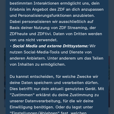
bestimmten Interaktionen ermöglicht uns, dein
... ist Politologe und Historiker. Er ist Professor für
Erlebnis im Angebot des ZDF an dich anzupassen
Geschichte und Politik Südosteuropas und leitet
und Personalisierungsfunktionen anzubieten.
als Direktor das Zentrum für Südosteuropastudien
Dabei personalisieren wir ausschließlich auf
an der Karl-Franzens-Universität.
Basis deiner Nutzung von ZDF Streaming, der
ZDFheute und ZDFtivi. Daten von Dritten werden
von uns nicht verwendet.
• Social Media und externe Drittsysteme:
Wir
nutzen Social-Media-Tools und Dienste von
anderen Anbietern. Unter anderem um das Teilen
von Inhalten zu ermöglichen.
Du kannst entscheiden, für welche Zwecke wir
deine Daten speichern und verarbeiten dürfen.
Dies betrifft nur dein aktuell genutztes Gerät. Mit
"Zustimmen" erklärst du deine Zustimmung zu
unserer Datenverarbeitung, für die wir deine
Einwilligung benötigen. Oder du legst unter
"Einstellungen/Ablehnen" fest, welchen