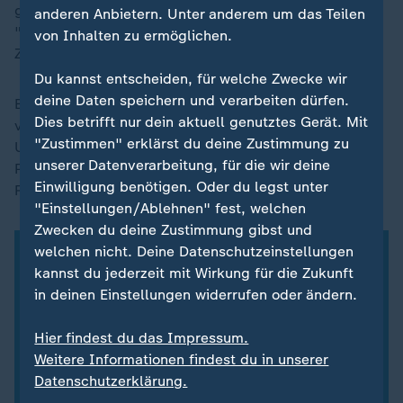
gegeben hat, sagte, der Protest am Dienstag sei ein
anderen Anbietern. Unter anderem um das Teilen
"friedlicher Aufstand" zu einer für Albanien kritischen
von Inhalten zu ermöglichen.
Zeit.
Du kannst entscheiden, für welche Zwecke wir
deine Daten speichern und verarbeiten dürfen.
Bei einer Rede vor den Demonstranten warf er Rama
Dies betrifft nur dein aktuell genutztes Gerät. Mit
vor, "dem Justizsystem den Krieg" zu erklären. Die
"Zustimmen" erklärst du deine Zustimmung zu
Unruhen sind die jüngsten in einer Reihe gewaltsamer
unserer Datenverarbeitung, für die wir deine
Proteste, die die seit 2013 andauernde Herrschaft
Einwilligung benötigen. Oder du legst unter
Ramas zunehmend gefährden.
"Einstellungen/Ablehnen" fest, welchen
Zwecken du deine Zustimmung gibst und
welchen nicht. Deine Datenschutzeinstellungen
kannst du jederzeit mit Wirkung für die Zukunft
in deinen Einstellungen widerrufen oder ändern.
Hier findest du das Impressum.
Weitere Informationen findest du in unserer
Datenschutzerklärung.