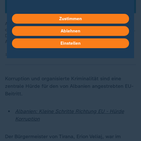
Zustimmen
Albanien hat große Schritte im Kampf gegen Korruption und
organisierte Kriminalität gemacht. Trotzdem bleiben Probleme.
Ablehnen
Dazu kommen zunehmender Arbeitskräftemangel und
Abwanderung.
Einstellen
18.12.2024 | 2:24 min
Korruption und organisierte Kriminalität sind eine
zentrale Hürde für den von Albanien angestrebten EU-
Beitritt.
Albanien: Kleine Schritte Richtung EU - Hürde
Korruption
Der Bürgermeister von Tirana, Erion Veliaj, war im