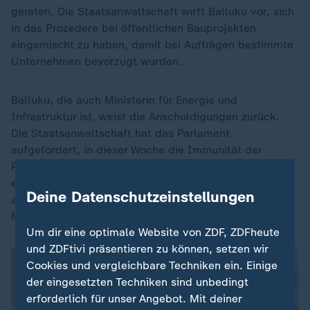
geraten. Die Staatsanwaltschaft wirft Balluku vor, sich
in das Prozedere bei öffentlichen Bauprojekten
eingemischt zu haben, damit bei Aufträgen bestimmte
Unternehmen bevorzugt wurden.
Balluku, die auch Ministerin für Energie und
Infrastruktur ist, weist die Anschuldigungen zurück.
Die Staatsanwaltschaft hat das Parlament
aufgefordert, in dieser Woche die Immunität der
Politikerin aufzuheben, um eine Festnahme zu
ermöglichen. Ob und wann das Parlament darüber
Deine Datenschutzeinstellungen
abstimmt, ist jedoch offen. Ramas Partei hat dort die
Mehrheit.
Um dir eine optimale Website von ZDF, ZDFheute
und ZDFtivi präsentieren zu können, setzen wir
Cookies und vergleichbare Techniken ein. Einige
der eingesetzten Techniken sind unbedingt
erforderlich für unser Angebot. Mit deiner