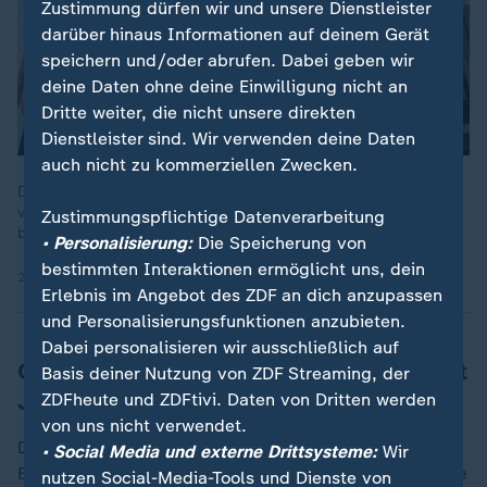
Zustimmung dürfen wir und unsere Dienstleister
darüber hinaus Informationen auf deinem Gerät
speichern und/oder abrufen. Dabei geben wir
deine Daten ohne deine Einwilligung nicht an
Dritte weiter, die nicht unsere direkten
Dienstleister sind. Wir verwenden deine Daten
auch nicht zu kommerziellen Zwecken.
Die italienische Justiz blockierte mehrfach die Überstellung
von Migranten nach Albanien, auf der die Regierung Meloni
Zustimmungspflichtige Datenverarbeitung
beharrt. Nun ist der Europäische Gerichtshof damit befasst.
• Personalisierung:
Die Speicherung von
bestimmten Interaktionen ermöglicht uns, dein
25.02.2025 | 2:03 min
Erlebnis im Angebot des ZDF an dich anzupassen
und Personalisierungsfunktionen anzubieten.
Dabei personalisieren wir ausschließlich auf
Opposition kritisiert Ramas Umgang mit
Basis deiner Nutzung von ZDF Streaming, der
Justiz
ZDFheute und ZDFtivi. Daten von Dritten werden
von uns nicht verwendet.
Der Oppositionschef und Ex-Ministerpräsident Sali
• Social Media und externe Drittsysteme:
Wir
Berisha, gegen den es auch schon Korruptionsvorwürfe
nutzen Social-Media-Tools und Dienste von