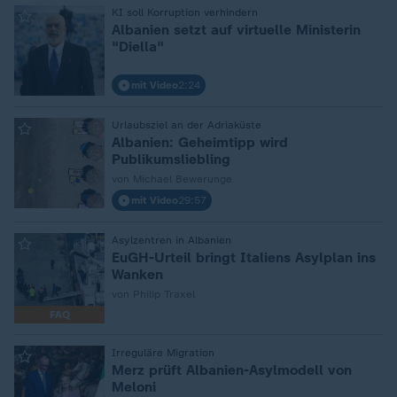
:
KI soll Korruption verhindern
Albanien setzt auf virtuelle Ministerin
"Diella"
mit Video
2:24
:
Urlaubsziel an der Adriaküste
Albanien: Geheimtipp wird
Publikumsliebling
von Michael Bewerunge
mit Video
29:57
:
Asylzentren in Albanien
EuGH-Urteil bringt Italiens Asylplan ins
Wanken
von Philip Traxel
FAQ
:
Irreguläre Migration
Merz prüft Albanien-Asylmodell von
Meloni