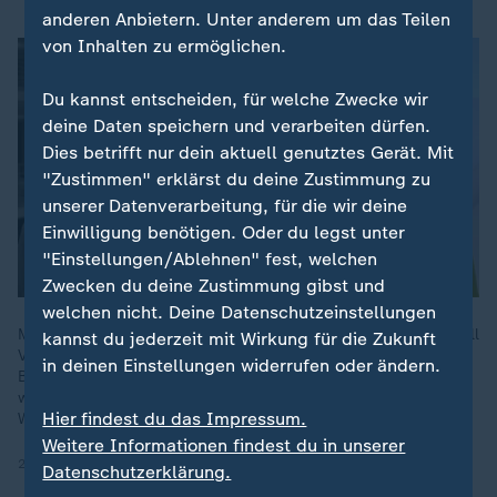
anderen Anbietern. Unter anderem um das Teilen
von Inhalten zu ermöglichen.
Du kannst entscheiden, für welche Zwecke wir
deine Daten speichern und verarbeiten dürfen.
Dies betrifft nur dein aktuell genutztes Gerät. Mit
"Zustimmen" erklärst du deine Zustimmung zu
unserer Datenverarbeitung, für die wir deine
Einwilligung benötigen. Oder du legst unter
"Einstellungen/Ablehnen" fest, welchen
Zwecken du deine Zustimmung gibst und
welchen nicht. Deine Datenschutzeinstellungen
Mit neuer Chefin und abgeschwächten Pünktlichkeitszielen will
kannst du jederzeit mit Wirkung für die Zukunft
Verkehrsminister Patrick Schnieder die Krise der Deutschen
in deinen Einstellungen widerrufen oder ändern.
Bahn angehen. „Die Latte wir ausdrücklich niedriger gelegt,
weil man an das Grundproblem nicht angeht“, so Tarek Al-
Hier findest du das Impressum.
Wazir (Grüne).
Weitere Informationen findest du in unserer
22.09.2025 | 4:20 min
Datenschutzerklärung.