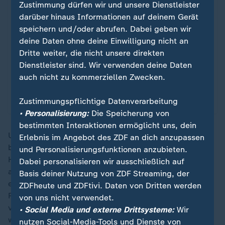
Zustimmung dürfen wir und unsere Dienstleister
den
Datenschutzeinstellungen
. Ihre
darüber hinaus Informationen auf deinem Gerät
Zustimmung können Sie im Bereich „Meine
speichern und/oder abrufen. Dabei geben wir
News“ jederzeit widerrufen.
deine Daten ohne deine Einwilligung nicht an
Dritte weiter, die nicht unsere direkten
Infografiken anzeigen
Dienstleister sind. Wir verwenden deine Daten
auch nicht zu kommerziellen Zwecken.
Datenschutzeinstellungen anpassen
Zustimmungspflichtige Datenverarbeitung
• Personalisierung:
Die Speicherung von
bestimmten Interaktionen ermöglicht uns, dein
Um Bahnunternehmen zur Umsetzung der Pläne zu
Erlebnis im Angebot des ZDF an dich anzupassen
bewegen, will die EU-Kommission noch bestehende
und Personalisierungsfunktionen anzubieten.
Hindernisse im grenzüberschreitenden Bahnverkehr
Dabei personalisieren wir ausschließlich auf
abbauen und eine neue Finanzierungsstrategie
Basis deiner Nutzung von ZDF Streaming, der
entwickeln. Zudem sollen etwa die
ZDFheute und ZDFtivi. Daten von Dritten werden
Rahmenbedingungen für Bahnindustrie und Betreiber
von uns nicht verwendet.
verbessert sowie Forschung und Innovation gefördert
• Social Media und externe Drittsysteme:
Wir
werden.
nutzen Social-Media-Tools und Dienste von