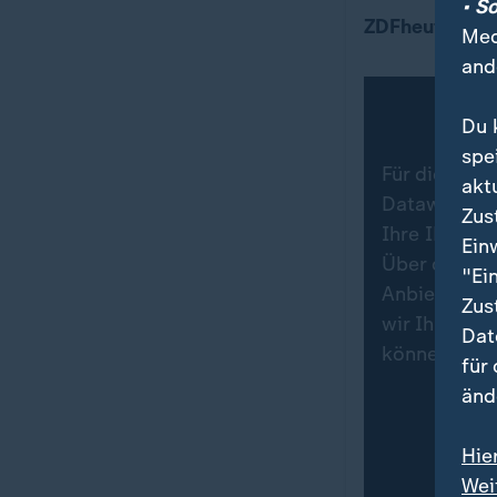
• S
Hier warnt de
ZDFheute Info
Med
and
Du 
spe
Für die Dars
akt
Datawrapper.
Zus
Ihre IP-Adr
Ein
Über den Da
"Ei
Anbieters in
Zus
wir Ihre Zu
Dat
können Sie 
für
änd
Hie
Wei