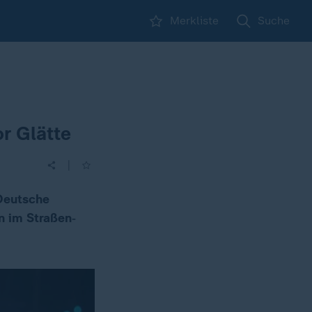
Merkliste
Suche
r Glätte
|
 Deutsche
n im Straßen‑