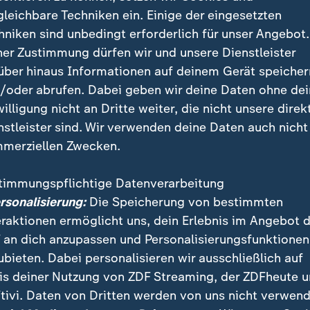
gleichbare Techniken ein. Einige der eingesetzten
ffen sind den Angaben zufolge die westlichen und s
hniken sind unbedingt erforderlich für unser Angebot.
der zentrale Mittelgebirgsraum sowie der Osten Bade
ner Zustimmung dürfen wir und unsere Dienstleister
ierender Regen oder Sprühregen Straßen und Wege sp
über hinaus Informationen auf deinem Gerät speicher
/oder abrufen. Dabei geben wir deine Daten ohne de
willigung nicht an Dritte weiter, die nicht unsere direk
 Landesteilen kann es durch überfrierende Nässe glat
nstleister sind. Wir verwenden deine Daten auch nicht
lb vor erhöhter Rutschgefahr im Straßenverkehr und
merziellen Zwecken.
dosten Deutschlands soll es dagegen überwiegend tr
timmungspflichtige Datenverarbeitung
ersonalisierung:
Die Speicherung von bestimmten
Straßen ist also wieder erhöhte Vor
eraktionen ermöglicht uns, dein Erlebnis im Angebot 
 an dich anzupassen und Personalisierungsfunktionen
.
ubieten. Dabei personalisieren wir ausschließlich auf
eteorologe
is deiner Nutzung von ZDF Streaming, der ZDFheute 
tivi. Daten von Dritten werden von uns nicht verwend