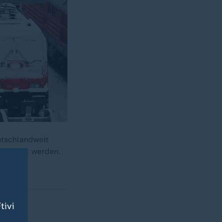
utschlandweit
gesperrt werden.
tivi