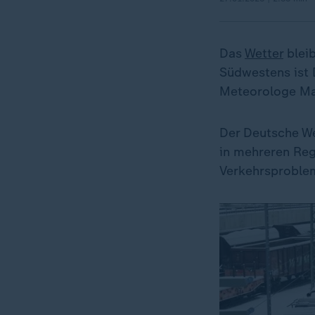
Das
Wetter
bleib
Südwestens ist D
Meteorologe Ma
Der Deutsche W
in mehreren Reg
Verkehrsproblem