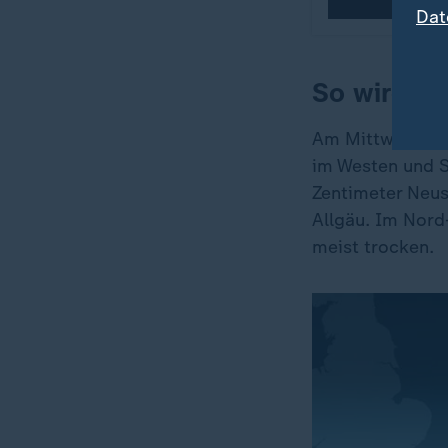
Dat
So wird d
Am Mittwoch fol
im Westen und S
Zentimeter Neu
Allgäu. Im Nord
meist trocken.