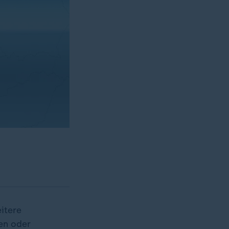
itere
en oder