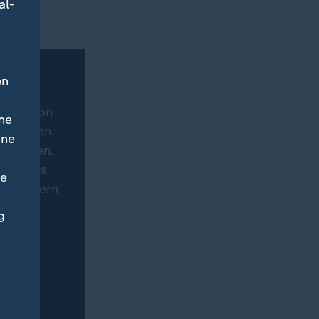
al-
en
tware von
ne
hgeladen.
ine
ertragen.
eite des
ne
 speichern
immung
g