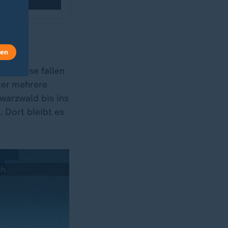
len
e. Diese fallen
ter mehrere
arzwald bis ins
 Dort bleibt es