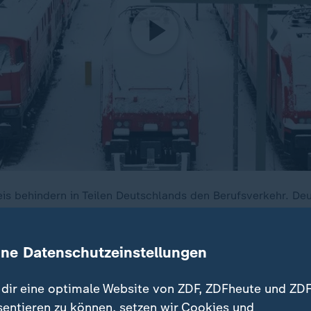
is behindern in Teilen Deutschlands den Berufsverkehr. De
uf Fahrbahnen zahlreiche Unfälle. Einige Strecken mussten 
ine Datenschutzeinstellungen
dir eine optimale Website von ZDF, ZDFheute und ZDF
fahr nimmt am Abend wieder zu
sentieren zu können, setzen wir Cookies und