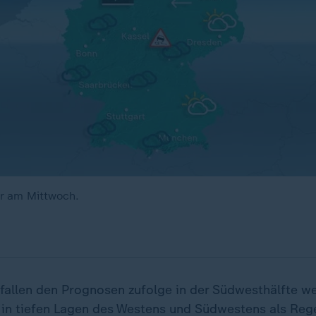
r am Mittwoch.
allen den Prognosen zufolge in der Südwesthälfte we
 in tiefen Lagen des Westens und Südwestens als Reg