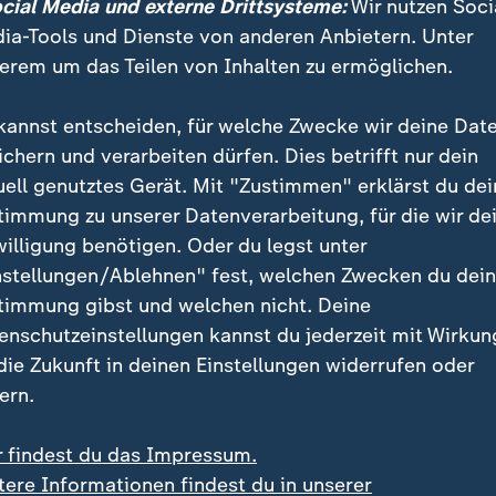
ocial Media und externe Drittsysteme:
Wir nutzen Soci
r DWD vor Glätte
grafik
ia-Tools und Dienste von anderen Anbietern. Unter
erem um das Teilen von Inhalten zu ermöglichen.
Ein Klick für den Datenschutz
kannst entscheiden, für welche Zwecke wir deine Dat
ichern und verarbeiten dürfen. Dies betrifft nur dein
tellung von ZDFheute Infografiken nutzen wir die Sof
uell genutztes Gerät. Mit "Zustimmen" erklärst du dei
 Erst wenn Sie hier klicken, werden die Grafiken nac
timmung zu unserer Datenverarbeitung, für die wir de
esse wird dabei an externe Server von Datawrapper üb
willigung benötigen. Oder du legst unter
tenschutz von Datawrapper können Sie sich auf der S
nstellungen/Ablehnen" fest, welchen Zwecken du dei
formieren. Um Ihre künftigen Besuche zu erleichtern,
timmung gibst und welchen nicht. Deine
stimmung in den
Datenschutzeinstellungen
. Ihre Zust
enschutzeinstellungen kannst du jederzeit mit Wirkun
im Bereich „Meine News“ jederzeit widerrufen.
 die Zukunft in deinen Einstellungen widerrufen oder
ern.
Infografiken anzeigen
r findest du das Impressum.
Datenschutzeinstellungen anpassen
tere Informationen findest du in unserer