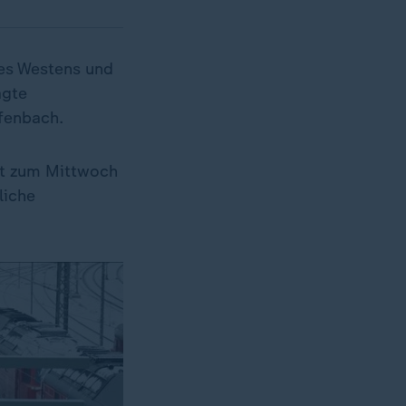
des Westens und
agte
fenbach.
ht zum Mittwoch
liche