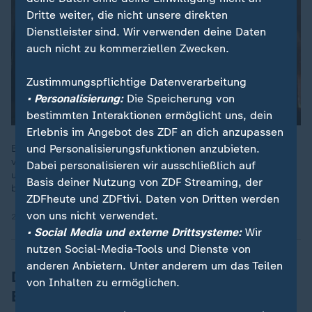
Dritte weiter, die nicht unsere direkten
Dienstleister sind. Wir verwenden deine Daten
auch nicht zu kommerziellen Zwecken.
Zustimmungspflichtige Datenverarbeitung
• Personalisierung:
Die Speicherung von
bestimmten Interaktionen ermöglicht uns, dein
Erlebnis im Angebot des ZDF an dich anzupassen
und Personalisierungsfunktionen anzubieten.
Brandenburg gründet ein Waldbrandkompetenzzentrum,
verbessert Ausrüstung, Infrastruktur und verschärft Strafen,
Dabei personalisieren wir ausschließlich auf
um Waldbrände künftig besser zu verhindern und schneller zu
Basis deiner Nutzung von ZDF Streaming, der
bekämpfen.
ZDFheute und ZDFtivi. Daten von Dritten werden
von uns nicht verwendet.
23.06.2025 | 1:51 min
• Social Media und externe Drittsysteme:
Wir
nutzen Social-Media-Tools und Dienste von
anderen Anbietern. Unter anderem um das Teilen
Direkter Zusammenhang zwischen
von Inhalten zu ermöglichen.
Bränden und Klimawandel?