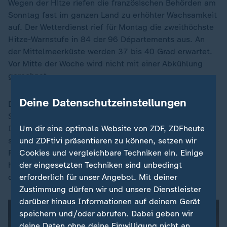
Wegen der Hitze riefen die französischen Behörden am
Sonntag fast im ganzen Land zu erhöhter Wachsamkeit
auf. Der Wetterdienst rief für Montag die zweithöchste
Hitze-Warnstufe in 84 der 96 Départements aus. An
der Mittelmeerküste werden 37 bis 40 Grad erwartet.
Vor Mitte der Woche wird nicht mit einer Abkühlung
gerechnet.
Deine Datenschutzeinstellungen
Die Regierung in Paris berief wegen der Hitzewelle am
Sonntagabend eine Krisensitzung ein, wie
Innenminister Bruno Retailleau im Sender BFMTV
Um dir eine optimale Website von ZDF, ZDFheute
sagte. Geprüft werden demnach vor allem die
und ZDFtivi präsentieren zu können, setzen wir
Richtlinien der Gesundheitsbehörden. Einige Städte
Cookies und vergleichbare Techniken ein. Einige
haben als Schutzmaßnahme bereits eine Schließung
der eingesetzten Techniken sind unbedingt
der Schulen verkündet.
erforderlich für unser Angebot. Mit deiner
Zustimmung dürfen wir und unsere Dienstleister
darüber hinaus Informationen auf deinem Gerät
speichern und/oder abrufen. Dabei geben wir
deine Daten ohne deine Einwilligung nicht an