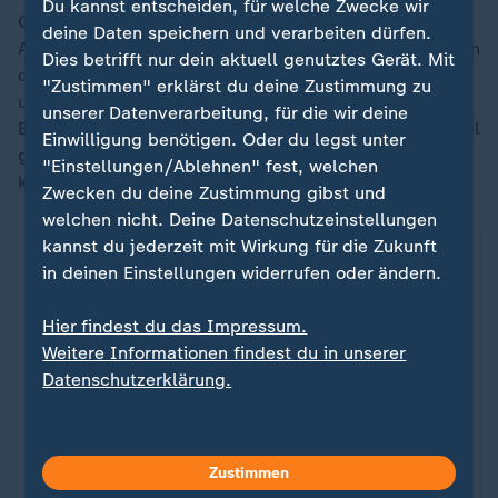
Du kannst entscheiden, für welche Zwecke wir
Ob die Feuer versehentlich entstanden oder mit
deine Daten speichern und verarbeiten dürfen.
Absicht verursacht wurden, steht noch nicht fest. Einen
Dies betrifft nur dein aktuell genutztes Gerät. Mit
direkten Zusammenhang zwischen dem
Klimawandel
"Zustimmen" erklärst du deine Zustimmung zu
und einzelnen Waldbränden nachzuweisen, ist laut
unserer Datenverarbeitung, für die wir deine
Experten schwierig. Fest steht: Durch den Klimawandel
Einwilligung benötigen. Oder du legst unter
gibt es mehr heiße Tage. Hitze allein löst zwar noch
"Einstellungen/Ablehnen" fest, welchen
keine Waldbrände aus.
Zwecken du deine Zustimmung gibst und
welchen nicht. Deine Datenschutzeinstellungen
kannst du jederzeit mit Wirkung für die Zukunft
in deinen Einstellungen widerrufen oder ändern.
Hier findest du das Impressum.
Weitere Informationen findest du in unserer
Datenschutzerklärung.
Zustimmen
Grafiken