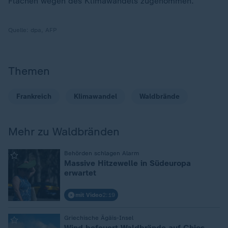
Flächen wegen des Klimawandels zugenommen.
Quelle:
dpa, AFP
Themen
Frankreich
Klimawandel
Waldbrände
Mehr zu Waldbränden
:
Behörden schlagen Alarm
Massive Hitzewelle in Südeuropa
erwartet
mit Video
2:19
:
Griechische Ägäis-Insel
Wind befeuert Waldbrände auf Chios