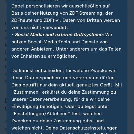
02.05.2026 | 1:38 min
Dabei personalisieren wir ausschließlich auf
Basis deiner Nutzung von ZDF Streaming, der
ZDFheute und ZDFtivi. Daten von Dritten werden
Der Wal hatte an der deutschen Ostseeküste immer
von uns nicht verwendet.
wieder Flachwasserbereiche aufgesucht -
• Social Media und externe Drittsysteme:
Wir
weitergezogen war er mehrfach erst, nachdem sich
nutzen Social-Media-Tools und Dienste von
Menschen genähert hatten. Schließlich lag er vor der
anderen Anbietern. Unter anderem um das Teilen
Insel Poel in
Mecklenburg-Vorpommern
. Gegen die
von Inhalten zu ermöglichen.
Empfehlung deutscher Fachleute und Institutionen
hatte das Landesumweltministerium geduldet, dass
Du kannst entscheiden, für welche Zwecke wir
eine private Initiative das Tier abtransportiert und in
deine Daten speichern und verarbeiten dürfen.
der Nordsee freisetzt.
Dies betrifft nur dein aktuell genutztes Gerät. Mit
"Zustimmen" erklärst du deine Zustimmung zu
unserer Datenverarbeitung, für die wir deine
Dänen verstehen Aufheben um "Promi-
Einwilligung benötigen. Oder du legst unter
Wal" nicht
"Einstellungen/Ablehnen" fest, welchen
Zwecken du deine Zustimmung gibst und
Auf der beschaulichen Urlaubsinsel Anholt mit nur
welchen nicht. Deine Datenschutzeinstellungen
etwa 130 Bewohnern wundern sich viele über das