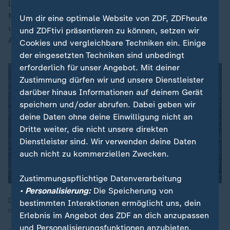
Lärm der Motoren ausgesetzt, um dann einfach ins
Meer gekippt zu werden - das muss höllisch stressig
Um dir eine optimale Website von ZDF, ZDFheute
und beängstigend für das Tier gewesen sein." Die
und ZDFtivi präsentieren zu können, setzen wir
Aktion sei "reine Tierquälerei" gewesen.
Cookies und vergleichbare Techniken ein. Einige
der eingesetzten Techniken sind unbedingt
erforderlich für unser Angebot. Mit deiner
Zustimmung dürfen wir und unsere Dienstleister
darüber hinaus Informationen auf deinem Gerät
speichern und/oder abrufen. Dabei geben wir
deine Daten ohne deine Einwilligung nicht an
Dritte weiter, die nicht unsere direkten
Dienstleister sind. Wir verwenden deine Daten
auch nicht zu kommerziellen Zwecken.
Zustimmungspflichtige Datenverarbeitung
• Personalisierung:
Die Speicherung von
Der in der Ostsee gestrandete Buckelwal war Anfang Mai nach
bestimmten Interaktionen ermöglicht uns, dein
mehreren Rettungsversuchen in der Nordsee angekommen.
Erlebnis im Angebot des ZDF an dich anzupassen
und Personalisierungsfunktionen anzubieten.