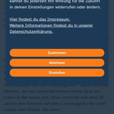
kannst du jederzeit mit Wirkung für die Zukunft
Vorgehen - und noch mehr über das große Interesse an
in deinen Einstellungen widerrufen oder ändern.
dem "deutschen Promi-Wal", wie ihn hier einige
nennen. "Ich verstehe nicht, wieso die Deutschen so
Hier findest du das Impressum.
ein Aufheben um diesen Wal machen", sagte die Dänin
Weitere Informationen findest du in unserer
Susanna der Deutschen Presse-Agentur.
Datenschutzerklärung.
Drama um toten Buckelwal: Was vom Fall "Timmy"
bleibt
Zustimmen
Für die Einheimischen bedeutet der Kadaver vor allem
Ablehnen
Ärger, zumal er am beliebtesten und zugänglichsten
Strand der Insel liegt. "Wenn er liegenbleibt und noch
Einstellen
stärker stinkt, wird das zum Problem für unsere
Sommergäste und den Campingplatz", sagte Matthias
Vanman, der mit seiner Bekannten Hanne Skov am
„
Hafen in der Sonne saß. Skov verbringt seit über 30
Jahren den Sommer auf dem Campingplatz der Insel
unweit vom Strand. Sie meint: