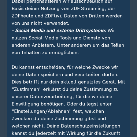
Dabei personalisieren wir ausschließlich auf
Basis deiner Nutzung von ZDF Streaming, der
Ein Klick für den Datenschutz
ZDFheute und ZDFtivi. Daten von Dritten werden
von uns nicht verwendet.
Für die Darstellung von ZDFheute Infografiken
• Social Media und externe Drittsysteme:
Wir
nutzen wir die Software von Datawrapper. Erst
nutzen Social-Media-Tools und Dienste von
wenn Sie hier klicken, werden die Grafiken
anderen Anbietern. Unter anderem um das Teilen
nachgeladen. Ihre IP-Adresse wird dabei an
von Inhalten zu ermöglichen.
externe Server von Datawrapper übertragen.
Über den Datenschutz von Datawrapper
Du kannst entscheiden, für welche Zwecke wir
können Sie sich auf der Seite des Anbieters
deine Daten speichern und verarbeiten dürfen.
informieren. Um Ihre künftigen Besuche zu
Dies betrifft nur dein aktuell genutztes Gerät. Mit
erleichtern, speichern wir Ihre Zustimmung in
"Zustimmen" erklärst du deine Zustimmung zu
den
Datenschutzeinstellungen
. Ihre
unserer Datenverarbeitung, für die wir deine
Zustimmung können Sie im Bereich „Meine
Einwilligung benötigen. Oder du legst unter
News“ jederzeit widerrufen.
"Einstellungen/Ablehnen" fest, welchen
Zwecken du deine Zustimmung gibst und
welchen nicht. Deine Datenschutzeinstellungen
Infografiken anzeigen
kannst du jederzeit mit Wirkung für die Zukunft