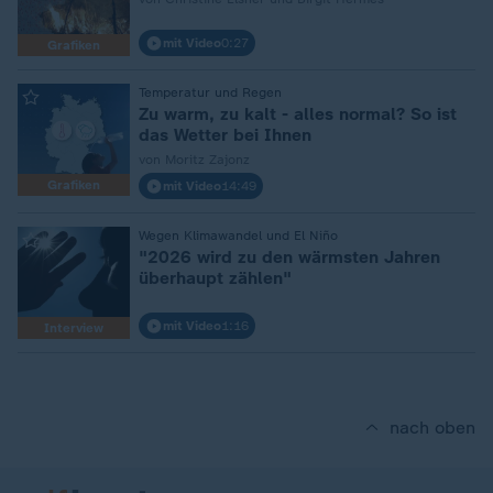
mit Video
0:27
Grafiken
:
Temperatur und Regen
Zu warm, zu kalt - alles normal? So ist
das Wetter bei Ihnen
von Moritz Zajonz
Grafiken
mit Video
14:49
:
Wegen Klimawandel und El Niño
"2026 wird zu den wärmsten Jahren
überhaupt zählen"
mit Video
1:16
Interview
nach oben