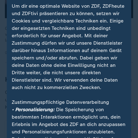
Um dir eine optimale Website von ZDF, ZDFheute
und ZDFtivi präsentieren zu können, setzen wir
Cookies und vergleichbare Techniken ein. Einige
der eingesetzten Techniken sind unbedingt
Gewitter und Blitze sind schön anzusehen, werden aber von
vielen Menschen sehr unterschätzt. Was sollte man tun und
erforderlich für unser Angebot. Mit deiner
lassen, wenn ein Unwetter aufzieht?
Zustimmung dürfen wir und unsere Dienstleister
darüber hinaus Informationen auf deinem Gerät
09.08.2024 | 2:18 min
speichern und/oder abrufen. Dabei geben wir
deine Daten ohne deine Einwilligung nicht an
Dritte weiter, die nicht unsere direkten
Karte: Hier gelten Warnungen vor Regen
Dienstleister sind. Wir verwenden deine Daten
auch nicht zu kommerziellen Zwecken.
Gewitter bringen oft auch heftigen Regen mit sich. Ob
und wo genau aktuell Warnungen gelten, zeigt diese
Zustimmungspflichtige Datenverarbeitung
Karte:
• Personalisierung:
Die Speicherung von
bestimmten Interaktionen ermöglicht uns, dein
Erlebnis im Angebot des ZDF an dich anzupassen
Hier warnt der DWD vor Regen
ZDFheute Infografik
und Personalisierungsfunktionen anzubieten.