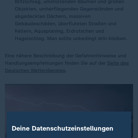
Blitzschlag, umstürzenden Bäumen und großen
Objekten, umherfliegenden Gegenständen und
abgedeckten Dächern, massiven
Gebäudeschäden, überfluteten Straßen und
Kellern, Aquaplaning, Erdrutschen und
Hagelschlag. Man sollte unbedingt drin bleiben.
Eine nähere Beschreibung der Gefahrenhinweise und
Handlungsempfehlungen finden Sie auf der
Seite des
Deutschen Wetterdienstes
.
Deine Datenschutzeinstellungen