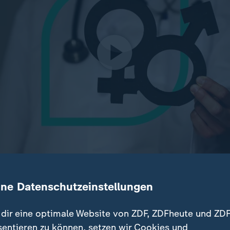
ufiger an Herzinfarkten, ADHS bleibt bei Mädchen oft uner
ine Datenschutzeinstellungen
ber psychische Probleme. Wie kann die Medizin allen gere
dir eine optimale Website von ZDF, ZDFheute und ZDF
sentieren zu können, setzen wir Cookies und