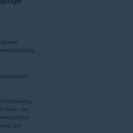
ältige
eltweit
ieentscheidung
rkrankungen
berforderung,
n kann; die
r mangelndes
nung, gut