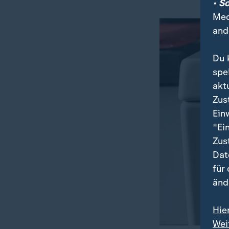
• S
Med
and
Du 
spe
akt
Zus
Ein
"Ei
Zus
Dat
für
änd
Hie
Wei