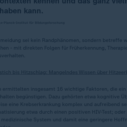
ontexten kennen und das ganz vielf
haben kann.
x-Planck-Institut für Bildungsforschung
rmeidung sei kein Randphänomen, sondern betreffe w
hen - mit direkten Folgen für Früherkennung, Therap
verhalten.
tich bis Hitzschlag: Mangelndes Wissen über Hitzee
 ermittelten insgesamt 16 wichtige Faktoren, die ein
alten begünstigen. Dazu gehörten etwa kognitive Ü
eise eine Krebserkrankung komplex und aufreibend sei
matisierung etwa durch einen positiven HIV-Test; ode
s medizinische System und damit eine geringere Hoff