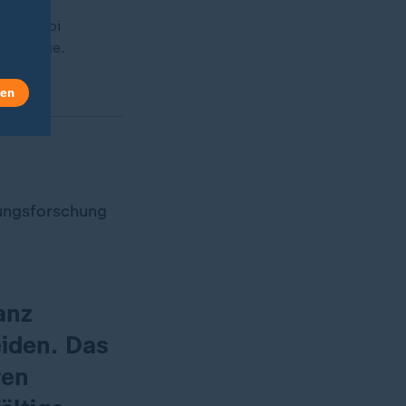
. Leqembi
 in Frage.
len
dungsforschung
anz
iden. Das
ren