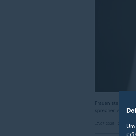
Frauen sterben hä
De
sprechen selten ü
17.07.2025 | 29:44 min
Um 
prä