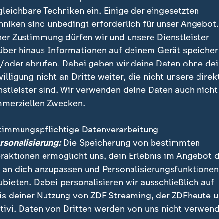
gleichbare Techniken ein. Einige der eingesetzten
nen zur Alzheimererkrankung beson
hniken sind unbedingt erforderlich für unser Angebot.
ner Zustimmung dürfen wir und unsere Dienstleister
über hinaus Informationen auf deinem Gerät speicher
/oder abrufen. Dabei geben wir deine Daten ohne de
 die Quote laut Angaben bei den beiden unheilbaren
willigung nicht an Dritte weiter, die nicht unsere direk
iven Krankheiten
Alzheimer
(41 Prozent) sowie Hunti
nstleister sind. Wir verwenden deine Daten auch nicht
chweren, aber behandelbaren Krankheiten wie einer HI
merziellen Zwecken.
 auf 32 beziehungsweise 29 Prozent. Mit 24 Prozent 
r "immer noch bedenklich hoch", war das Vermeidung
timmungspflichtige Datenverarbeitung
ar chronisch, aber gut behandelbar ist.
ersonalisierung:
Die Speicherung von bestimmten
eraktionen ermöglicht uns, dein Erlebnis im Angebot 
nk neuer Therapien: Lungenkrebs früh erkennen und
 an dich anzupassen und Personalisierungsfunktionen
ubieten. Dabei personalisieren wir ausschließlich auf
für Früherkennung, Vorsorge und Check-Ups vielfac
is deiner Nutzung von ZDF Streaming, der ZDFheute 
Kassen ihren Versicherten auf entsprechende Angebo
tivi. Daten von Dritten werden von uns nicht verwend
ge Menschen diese wahr.