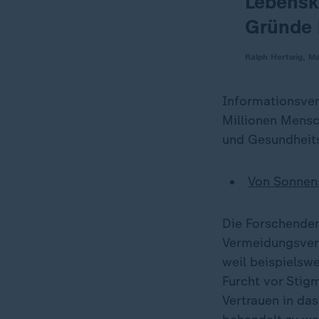
Lebensk
Gründe 
Ralph Hertwig, Ma
Informationsve
Millionen Mensc
und Gesundheits
Von Sonnens
Die Forschenden
Vermeidungsverh
weil beispielsw
Furcht vor Stig
Vertrauen in da