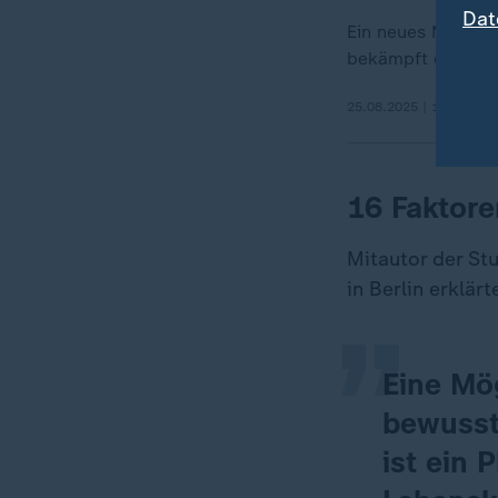
Dat
Ein neues Medika
bekämpft die Ursa
25.08.2025 | 1:45 min
16 Faktor
„
Mitautor der St
in Berlin erklärt
Eine Mö
bewusst
ist ein 