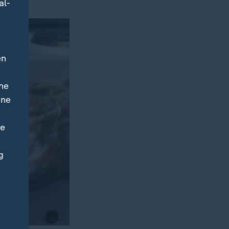
al-
en
ne
ine
ne
g