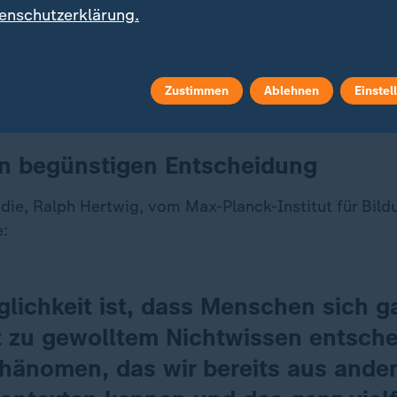
enschutzerklärung.
ment gegen Alzheimer kommt im September auf den Markt
chen der Krankheit, kommt jedoch nur für wenige Patienten
Zustimmen
Ablehnen
Einstel
en begünstigen Entscheidung
udie, Ralph Hertwig, vom Max-Planck-Institut für Bil
e:
glichkeit ist, dass Menschen sich g
 zu gewolltem Nichtwissen entsche
Phänomen, das wir bereits aus ande