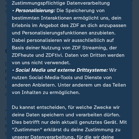
Zustimmungspflichtige Datenverarbeitung
abräumen: eine Trophäe geht an die Jugendserie "Auf Fritzis
• Personalisierung:
Die Speicherung von
Spuren".
bestimmten Interaktionen ermöglicht uns, dein
24.11.2025 | 0:42 min
Erlebnis im Angebot des ZDF an dich anzupassen
und Personalisierungsfunktionen anzubieten.
Dabei personalisieren wir ausschließlich auf
Basis deiner Nutzung von ZDF Streaming, der
Obama bekundet Beileid
ZDFheute und ZDFtivi. Daten von Dritten werden
von uns nicht verwendet.
Der ehemalige US-Präsident
Barack Obama
würdigte
• Social Media und externe Drittsysteme:
Wir
Reiners Verdienste in Film und Fernsehen. Der
nutzen Social-Media-Tools und Dienste von
Regisseur habe den Amerikanern einige ihrer liebsten
anderen Anbietern. Unter anderem um das Teilen
Geschichten auf der Leinwand beschert, schrieb er auf
von Inhalten zu ermöglichen.
der
Plattform X
.
Du kannst entscheiden, für welche Zwecke wir
"Doch hinter all den von ihm geschaffenen
deine Daten speichern und verarbeiten dürfen.
Geschichten stand ein tiefer Glaube an das Gute im
Dies betrifft nur dein aktuell genutztes Gerät. Mit
Menschen - und ein lebenslanges Engagement, diesen
"Zustimmen" erklärst du deine Zustimmung zu
Glauben in die Tat umzusetzen", so Obama.
unserer Datenverarbeitung, für die wir deine