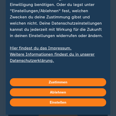
Einwilligung benötigen. Oder du legst unter
"Einstellungen/Ablehnen" fest, welchen
Post von Obama bei X
Zwecken du deine Zustimmung gibst und
welchen nicht. Deine Datenschutzeinstellungen
kannst du jederzeit mit Wirkung für die Zukunft
Ein Klick für den Datenschutz
in deinen Einstellungen widerrufen oder ändern.
Erst wenn Sie hier klicken, werden Bilder und
Hier findest du das Impressum.
andere Daten von X nachgeladen. Ihre IP-
Weitere Informationen findest du in unserer
Adresse wird dabei an externe Server von X
Datenschutzerklärung.
übertragen. Über den Datenschutz dieses
Social Media-Anbieters können Sie sich auf
der Seite von X informieren. Um Ihre künftigen
Zustimmen
Besuche zu erleichtern, speichern wir Ihre
Zustimmung in den
Datenschutzeinstellungen
.
Ablehnen
Ihre Zustimmung können Sie im Bereich
„Meine News“ jederzeit widerrufen.
Einstellen