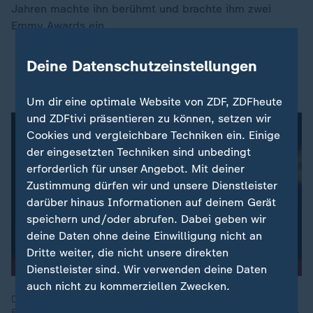
Jahren machte ihn berühmt und brachte ihm zwei
Emmy Awards ein.
Deine Datenschutzeinstellungen
Deutsche Jugendserie gewinnt internationalen
Emmy
Um dir eine optimale Website von ZDF, ZDFheute
und ZDFtivi präsentieren zu können, setzen wir
Cookies und vergleichbare Techniken ein. Einige
der eingesetzten Techniken sind unbedingt
erforderlich für unser Angebot. Mit deiner
Zustimmung dürfen wir und unsere Dienstleister
darüber hinaus Informationen auf deinem Gerät
speichern und/oder abrufen. Dabei geben wir
deine Daten ohne deine Einwilligung nicht an
Dritte weiter, die nicht unsere direkten
Dienstleister sind. Wir verwenden deine Daten
auch nicht zu kommerziellen Zwecken.
Die gesamte internationale TV-Welt sehnt sich nach einem
Emmy. In diesem Jahr kann ihn auch eine deutsche Produktion