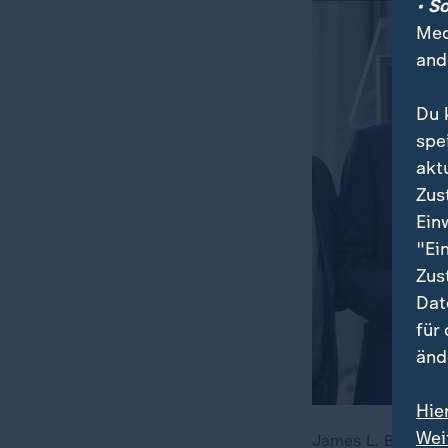
• S
Med
and
Du 
spe
akt
Zus
Ein
"Ei
Zus
Dat
für
änd
Hie
Wei
James L. Brooks i