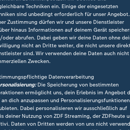
hur Cohn ist tot. (Archivfoto bei der Filmpremiere zu "Das 
gleichbare Techniken ein. Einige der eingesetzten
.)
hniken sind unbedingt erforderlich für unser Angebot.
ner Zustimmung dürfen wir und unsere Dienstleister
über hinaus Informationen auf deinem Gerät speicher
/oder abrufen. Dabei geben wir deine Daten ohne de
willigung nicht an Dritte weiter, die nicht unsere direk
nigen Jahren aus Basel zu seinem Sohn nach
Israel
gez
nstleister sind. Wir verwenden deine Daten auch nicht
elang in der
Schweiz
tätig. Noch im vergangenen Jahr 
merziellen Zwecken.
ines Sohnes an einem neuen Filmprojekt.
timmungspflichtige Datenverarbeitung
ersonalisierung:
Die Speicherung von bestimmten
 Ehrungen für Cohns Filme
eraktionen ermöglicht uns, dein Erlebnis im Angebot 
 an dich anzupassen und Personalisierungsfunktionen
inen Produktionen in Hollywood zur Legende geworden
ubieten. Dabei personalisieren wir ausschließlich auf
r-Trophäen, einen Stern auf dem "Walk of Fame" in H
is deiner Nutzung von ZDF Streaming, der ZDFheute 
ng für sein Lebenswerk am Rande der
Berlinale
2019.
tivi. Daten von Dritten werden von uns nicht verwend