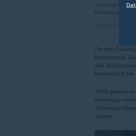
Dat
Jamie Lee Curtis 
Produzenten.
11.12.2025 | 1:28 min
Für drei Dokum
Nominierten Osc
den Anschlag ein
Mannschaft bei
1962 gewann er 
ehemalige niede
"American Dream
Jahren.