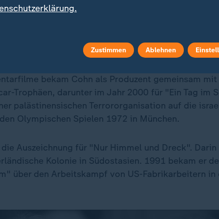
enschutzerklärung.
feiern den Anlass mit bewegenden Worten für den erfolgrei
Zustimmen
Ablehnen
Einstel
entarfilme bekam Cohn als Produzent gemeinsam mit
ar-Trophäen, darunter im Jahr 2000 für "Ein Tag im 
er palästinensischen Terrororganisation auf die israe
 den Olympischen Spielen 1972 in München.
die Auszeichnung für "Nur Himmel und Dreck". Darin
rländische Kolonie in Südostasien. 1991 bekam er de
" über den Arbeitskampf von US-Fabrikarbeitern in