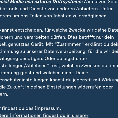
ocial Media und externe Drittsysteme:
Wir nutzen Soci
ia-Tools und Dienste von anderen Anbietern. Unter
erem um das Teilen von Inhalten zu ermöglichen.
kannst entscheiden, für welche Zwecke wir deine Dat
ichern und verarbeiten dürfen. Dies betrifft nur dein
uell genutztes Gerät. Mit "Zustimmen" erklärst du dei
timmung zu unserer Datenverarbeitung, für die wir de
willigung benötigen. Oder du legst unter
nstellungen/Ablehnen" fest, welchen Zwecken du dei
timmung gibst und welchen nicht. Deine
enschutzeinstellungen kannst du jederzeit mit Wirkun
 die Zukunft in deinen Einstellungen widerrufen oder
ern.
r findest du das Impressum.
tere Informationen findest du in unserer
st mit einem Stern auf dem Walk of Fame geehrt worden. D