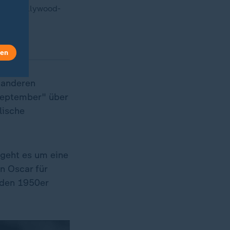
chen Hollywood-
len
 anderen
September" über
lische
 geht es um eine
n Oscar für
 den 1950er