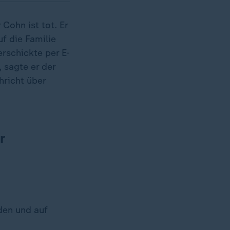
Cohn ist tot. Er
f die Familie
erschickte per E-
 sagte er der
hricht über
r
den und auf