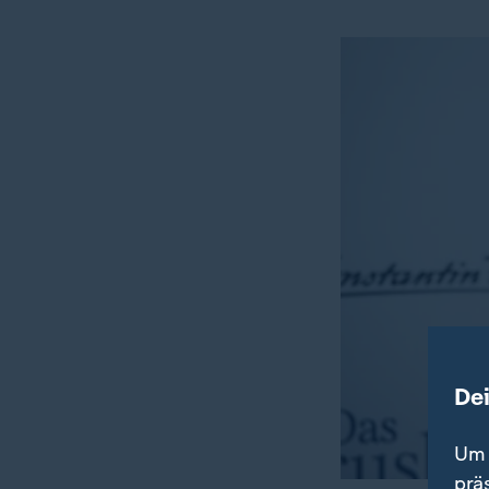
De
Um 
prä