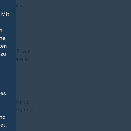
Etruskische
 Mit
n
ine
ten
ogen. Er war
 zu
arbeitete er
des
. Er erhielt
ollywood, und
und
et.