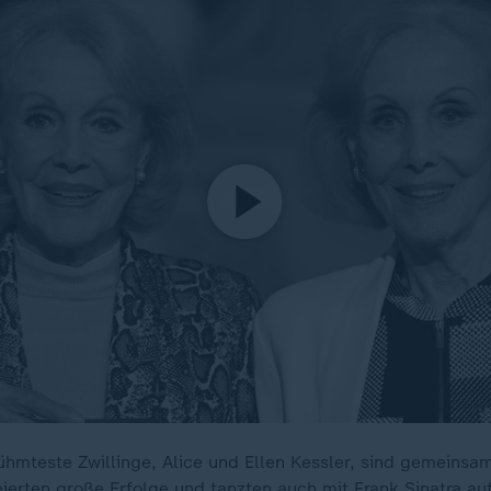
hmteste Zwillinge, Alice und Ellen Kessler, sind gemeins
eierten große Erfolge und tanzten auch mit Frank Sinatra au