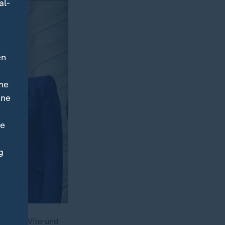
al-
en
ne
ine
ne
g
anny DeVito und