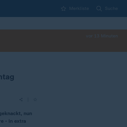
Merkliste
Suche
vor 13 Minuten
ntag
|
geknackt, nun
 - in extra