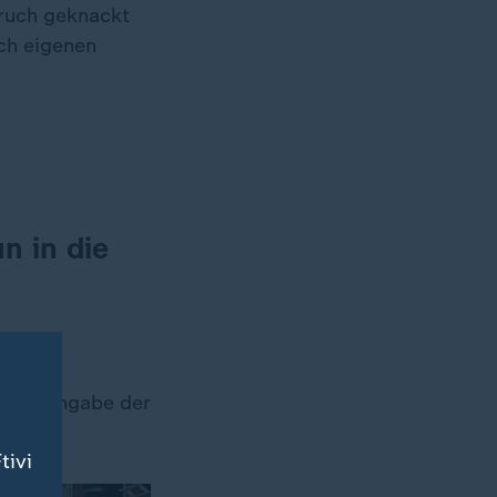
bruch geknackt
ch eigenen
n in die
unter Angabe der
en.
tivi