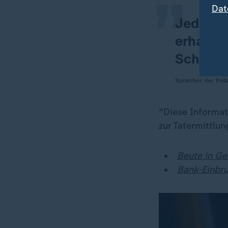
Dat
Jede un
erhalten
Schließ
Sprecher der Poli
"Diese Informat
zur Tatermittlun
Beute in Ge
Bank-Einbru