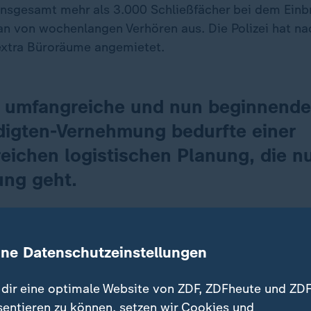
nsgesamt mehr als 3.000 Schließfächer bei dem Ein
n von wochenlangen Verhören aus. Die Polizei hat na
extra Büroräume angemietet.
r umfangreiche und nun beginnende
igten-Vernehmung bedurfte einer
ichen logistischen Planung, die nu
ng geht.
hen.
ine Datenschutzeinstellungen
 eine Telefonnummer geschaltet, über die alle Opfer 
er einen Termin für die Vernehmung ausmachen soll
dir eine optimale Website von ZDF, ZDFheute und ZDF
sentieren zu können, setzen wir Cookies und