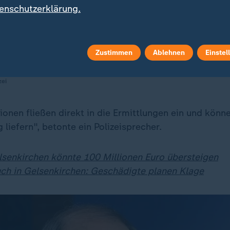
enschutzerklärung.
d jeder Geschädigte wird die Chan
, bei der Polizei Angaben zum Inhal
Zustimmen
Ablehnen
Einstel
fachs machen zu können.
zei
ionen fließen direkt in die Ermittlungen ein und könn
g liefern", betonte ein Polizeisprecher.
lsenkirchen könnte 100 Millionen Euro übersteigen
ch in Gelsenkirchen: Geschädigte planen Klage