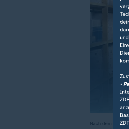
ver
Tec
dei
dar
und
Ein
Die
kom
Zus
• P
Int
ZDF
anz
Bas
ZDF
Nach dem Banküber