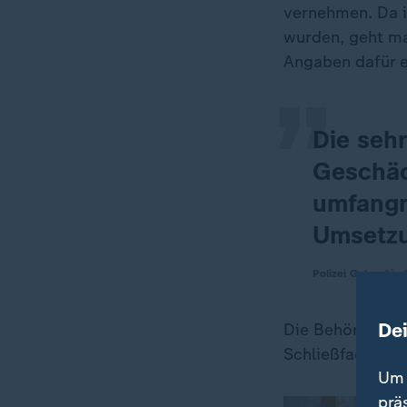
„
vernehmen. Da i
wurden, geht ma
Angaben dafür 
Die seh
Geschäd
umfangre
Umsetzu
Polizei Gelsenkirc
De
Die Behörde hat
Schließfachnumm
Um 
prä