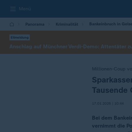
Menü
Bankeinbruch in Gels
Panorama
Kriminalität
Eilmeldung
Anschlag auf Münchner Verdi-Demo: Attentäter zu 
Millionen-Coup v
Sparkassen
:
Tausende 
17.01.2026 | 10:44
Bei dem Bankein
vernimmt die Po