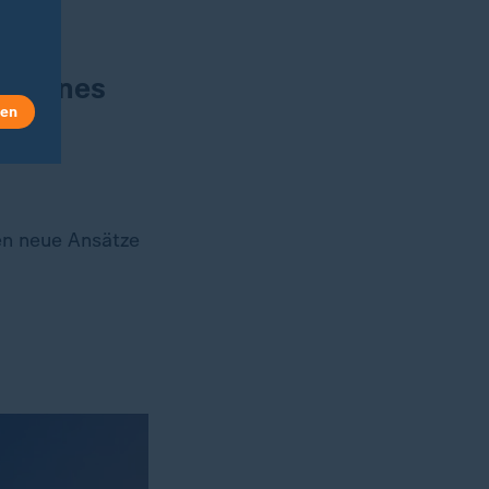
ce
t seines
len
en neue Ansätze