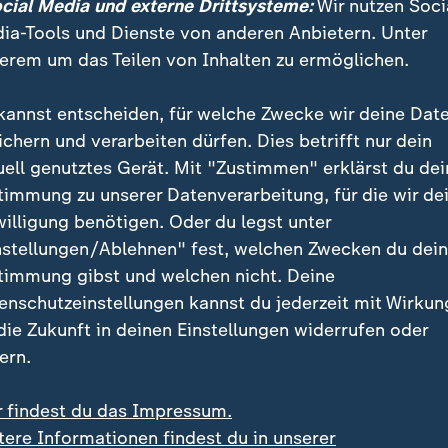
ocial Media und externe Drittsysteme:
Wir nutzen Soci
at. ZDFheute live ist nochmal am Tatort und analysiert, wie
ia-Tools und Dienste von anderen Anbietern. Unter
erem um das Teilen von Inhalten zu ermöglichen.
kannst entscheiden, für welche Zwecke wir deine Dat
ichern und verarbeiten dürfen. Dies betrifft nur dein
 räumten tausende Schließfächer a
uell genutztes Gerät. Mit "Zustimmen" erklärst du dei
timmung zu unserer Datenverarbeitung, für die wir de
h Ende Dezember hatten die Täter mehrere Sicherhei
willigung benötigen. Oder du legst unter
sich direkt in den Tresorraum der Sparkassen-Filiale
nstellungen/Ablehnen" fest, welchen Zwecken du dei
r als 3.000 Kundenschließfächer aus.
timmung gibst und welchen nicht. Deine
enschutzeinstellungen kannst du jederzeit mit Wirkun
en: Polizei zeigt Fotos von Verdächtigen
 die Zukunft in deinen Einstellungen widerrufen oder
ern.
hern dies gelang, ohne den Einbruchalarm der Bank au
ge bei den Ermittlungen. Ein Polizeisprecher betonte:
r findest du das Impressum.
tere Informationen findest du in unserer