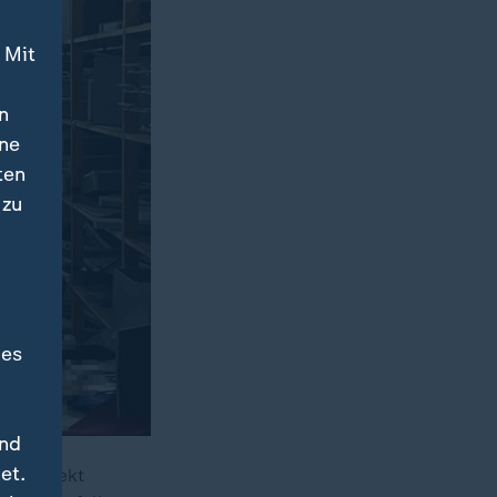
 Mit
n
ine
ten
 zu
des
und
et.
r "perfekt