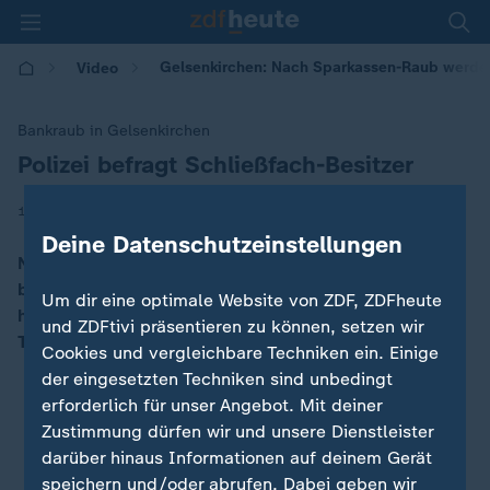
Gelsenkirchen: Nach Sparkassen-Raub werden
Video
Bankraub in Gelsenkirchen
Polizei befragt Schließfach-Besitzer
:
|
17.01.2026 | 15:54
Deine Datenschutzeinstellungen
Nach dem Sparkassen-Einbruch in Gelsenkirchen
befragt die Polizei ab Montag die Geschädigten. Dafür
Um dir eine optimale Website von ZDF, ZDFheute
hat sie extra Räume angemietet, sagt Polizeisprecher
und ZDFtivi präsentieren zu können, setzen wir
Thomas Nowaczyk im Video.
Cookies und vergleichbare Techniken ein. Einige
der eingesetzten Techniken sind unbedingt
erforderlich für unser Angebot. Mit deiner
Zustimmung dürfen wir und unsere Dienstleister
darüber hinaus Informationen auf deinem Gerät
speichern und/oder abrufen. Dabei geben wir