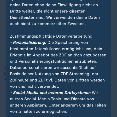
deine Daten ohne deine Einwilligung nicht an
Dritte weiter, die nicht unsere direkten
Dienstleister sind. Wir verwenden deine Daten
auch nicht zu kommerziellen Zwecken.
Zustimmungspflichtige Datenverarbeitung
• Personalisierung:
Die Speicherung von
bestimmten Interaktionen ermöglicht uns, dein
Erlebnis im Angebot des ZDF an dich anzupassen
und Personalisierungsfunktionen anzubieten.
Dabei personalisieren wir ausschließlich auf
Aufgrund der riesigen Anzahl von Geschädigten und den
Basis deiner Nutzung von ZDF Streaming, der
begrenzt zur Verfügung stehenden Mitteln erklärt die Polizei
ausdrücklich: "Gespräche nur nach Vereinbarung".
ZDFheute und ZDFtivi. Daten von Dritten werden
von uns nicht verwendet.
17.01.2026 | 0:46 min
• Social Media und externe Drittsysteme:
Wir
nutzen Social-Media-Tools und Dienste von
anderen Anbietern. Unter anderem um das Teilen
von Inhalten zu ermöglichen.