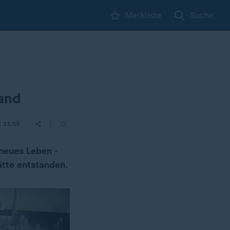
Merkliste
Suche
and
|
| 11:58
neues Leben -
ätte entstanden.