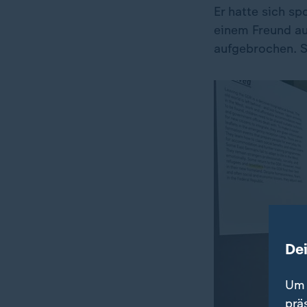
Er hatte sich sp
einem Freund au
aufgebrochen. S
De
Um 
prä