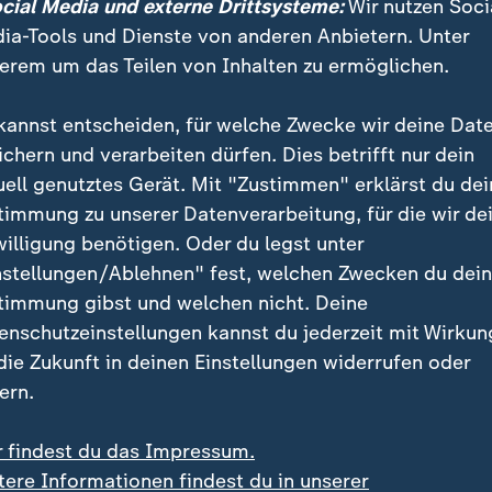
ocial Media und externe Drittsysteme:
Wir nutzen Soci
n und auch der Heimat. Es dauerte Jahre, bis er seine
ia-Tools und Dienste von anderen Anbietern. Unter
t hat er seine Entscheidung aber nie, sagt er.
erem um das Teilen von Inhalten zu ermöglichen.
te: Hilfsanfragen gibt es bis heute
kannst entscheiden, für welche Zwecke wir deine Dat
ichern und verarbeiten dürfen. Dies betrifft nur dein
en, erzählt uns der Leiter der Gedenkstätte, Dr. Floria
uell genutztes Gerät. Mit "Zustimmen" erklärst du dei
Flucht den kompletten Abbruch mit der Heimat, auch 
timmung zu unserer Datenverarbeitung, für die wir de
mittel noch andere waren."
willigung benötigen. Oder du legst unter
nstellungen/Ablehnen" fest, welchen Zwecken du dei
ig schwierig gewesen, mit der Verwandtschaft, mit de
timmung gibst und welchen nicht. Deine
sen hatte, in Kontakt zu kommen. Bis heute kämen 
enschutzeinstellungen kannst du jederzeit mit Wirkun
r helfen können, Personen zu finden, die etwa in den 
 die Zukunft in deinen Einstellungen widerrufen oder
 sind". Jeder vierte DDR-Flüchtling durchlief zwisc
ern.
er Lager.
r findest du das Impressum.
tere Informationen findest du in unserer