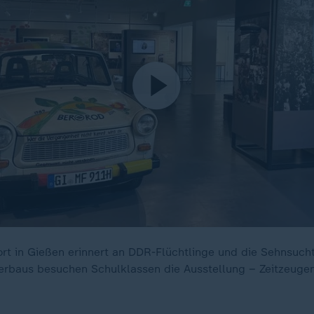
rt in Gießen erinnert an DDR-Flüchtlinge und die Sehnsucht
rbaus besuchen Schulklassen die Ausstellung – Zeitzeugen