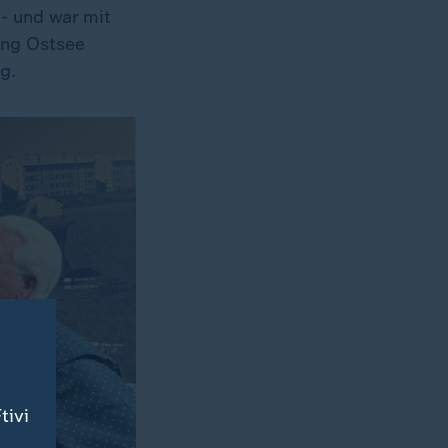
 - und war mit
ung Ostsee
g.
tivi