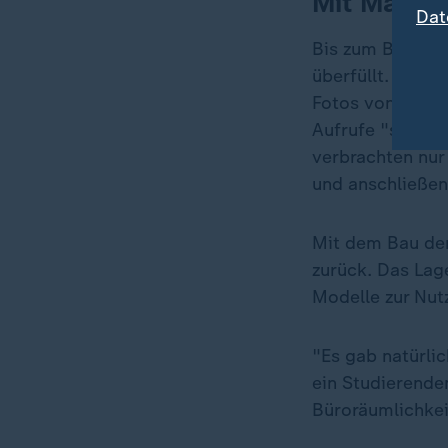
Mit Mauerb
Dat
Bis zum Bau der
überfüllt. Die 
Fotos von lange
Aufrufe "sich Na
verbrachten nur
und anschließen
Mit dem Bau de
zurück. Das Lage
Modelle zur Nut
"Es gab natürlic
ein Studierende
Büroräumlichkei