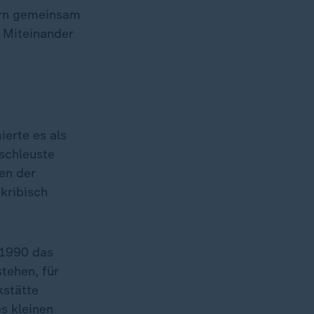
ern gemeinsam
e Miteinander
erte es als
 schleuste
en der
kribisch
 1990 das
tehen, für
kstätte
s kleinen