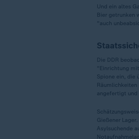
Und ein altes G
Bier getrunken w
"auch unbeabsic
Staatssich
Die DDR beobach
"Einrichtung mit
Spione ein, die 
Räumlichkeiten 
angefertigt und
Schätzungsweis
Gießener Lager.
Asylsuchende au
Notaufnahmelage