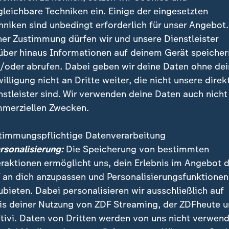
gleichbare Techniken ein. Einige der eingesetzten
hniken sind unbedingt erforderlich für unser Angebot.
ner Zustimmung dürfen wir und unsere Dienstleister
über hinaus Informationen auf deinem Gerät speicher
äz in der Gedenkstätte
/oder abrufen. Dabei geben wir deine Daten ohne de
willigung nicht an Dritte weiter, die nicht unsere direk
nstleister sind. Wir verwenden deine Daten auch nicht
merziellen Zwecken.
zhafte Bruch mit dem alten Leben
timmungspflichtige Datenverarbeitung
ersonalisierung:
Die Speicherung von bestimmten
e hatte die Flucht Konsequenzen. Der Vater, der als A
eraktionen ermöglicht uns, dein Erlebnis im Angebot 
rlament saß, verlor sein Mandat und die Arbeitsstell
 an dich anzupassen und Personalisierungsfunktionen
 versetzt und degradiert. Erst Jahre später konnte H
ubieten. Dabei personalisieren wir ausschließlich auf
ehen.
is deiner Nutzung von ZDF Streaming, der ZDFheute 
tivi. Daten von Dritten werden von uns nicht verwend
 das neue war auch ein schmerzhafter Bruch mit dem 