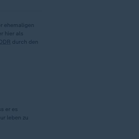
er ehemaligen
 hier als
DDR
durch den
s er es
tur leben zu