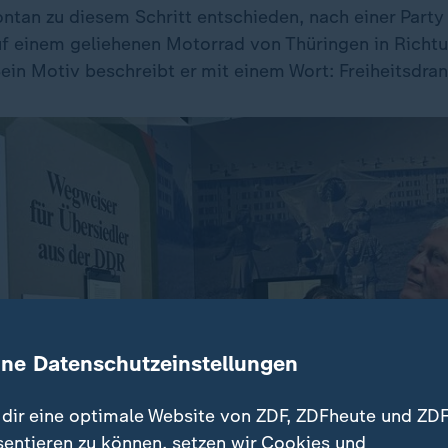
ontan zu diesem Schritt entschieden, nach einer Party
f einem geliehenen Motorrad von Thüringen in Richt
ein Motiv beschreibt er mit einem Wort: Freiheitsdran
ine Datenschutzeinstellungen
dir eine optimale Website von ZDF, ZDFheute und ZDF
sentieren zu können, setzen wir Cookies und