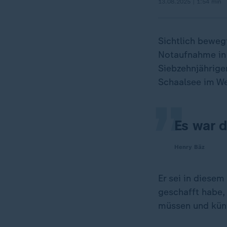
13.08.2025 | 1:54 min
Sichtlich beweg
„
Notaufnahme in G
Siebzehnjährige
Schaalsee im W
Es war d
Henry Bäz
Er sei in diese
geschafft habe, 
müssen und künf