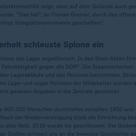
aststättenschild zeigt, dass auf dem Gelände auch g
urde. "Das hat", so Florian Greiner, durch das offen
htigt Integrationsmomente geschaffen".
erheit schleuste Spione ein
tete das Lager argwöhnisch. In den Stasi-Akten firmi
 Feindtätigkeit gegen die DDR". Die Staatssicherheit
über Lagerabläufe und das Personal berichteten. Skizz
im Lager und sogar Portraits der Mitarbeiter wurden a
 mit genauen Angaben in die Zentrale geschickt.
e 900.000 Menschen durchliefen zwischen 1950 und
 Nach der Wiedervereinigung blieb die Einrichtung bes
s aller Welt. 2018 wurde sie geschlossen. Die Geden
r Gießen erinnert uns an die bewegte Geschichte de