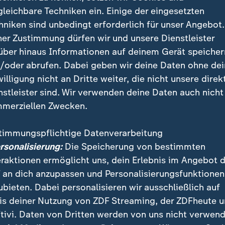
gleichbare Techniken ein. Einige der eingesetzten
hniken sind unbedingt erforderlich für unser Angebot.
ner Zustimmung dürfen wir und unsere Dienstleister
über hinaus Informationen auf deinem Gerät speicher
/oder abrufen. Dabei geben wir deine Daten ohne de
willigung nicht an Dritte weiter, die nicht unsere direk
nstleister sind. Wir verwenden deine Daten auch nicht
uropas sind LGBTQ vollkommen gleichgestellt. In welchen 
merziellen Zwecken.
ür queere Menschen am besten und schlechtesten ist.
timmungspflichtige Datenverarbeitung
ersonalisierung:
Die Speicherung von bestimmten
eraktionen ermöglicht uns, dein Erlebnis im Angebot 
 an dich anzupassen und Personalisierungsfunktionen
n einer der größten Europas
ubieten. Dabei personalisieren wir ausschließlich auf
is deiner Nutzung von ZDF Streaming, der ZDFheute 
on stand diesmal unter dem Motto "Für Queerrechte -
tivi. Daten von Dritten werden von uns nicht verwend
k!". Begleitet wurde die Veranstaltung von einem m