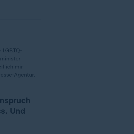
er
LGBTQ
-
minister
il ich mir
resse-Agentur.
Anspruch
ss. Und