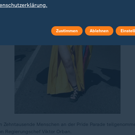
enschutzerklärung.
Zustimmen
Ablehnen
Einstel
n Zehntausende Menschen an der Pride Parade teilgenommen
on Regierungschef Viktor Orban.