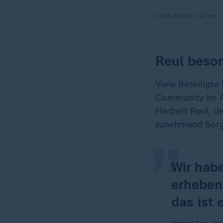
27.06.2026 | 1:12 min
Reul besor
Viele Beteiligt
„
Community im Al
Herbert Reul, de
zunehmend Sorge
Wir hab
erheben
das ist 
Herbert Reul, Inn