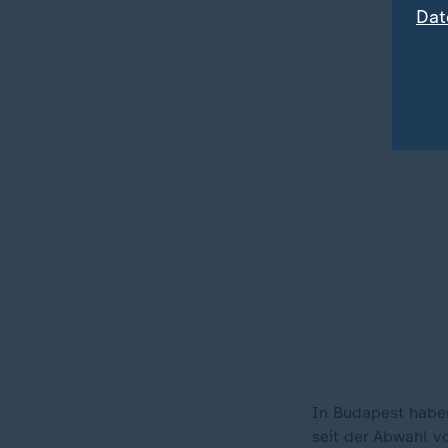
Dat
In Budapest habe
seit der Abwahl v