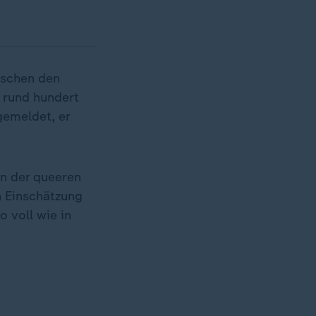
nschen den
 rund hundert
gemeldet, er
en der queeren
h Einschätzung
 voll wie in