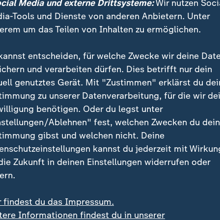
ocial Media und externe Drittsysteme:
Wir nutzen Soci
der Kölner Innenstadt. Nach Angaben der Polizei gab e
ia-Tools und Dienste von anderen Anbietern. Unter
ag keinerlei Zwischenfälle.
erem um das Teilen von Inhalten zu ermöglichen.
Demonstration im Zeichen der Forderung gleicher Rec
kannst entscheiden, für welche Zwecke wir deine Dat
sexuelle, transsexuelle, intersexuelle und queere Me
ichern und verarbeiten dürfen. Dies betrifft nur dein
er Art in Deutschland und Europa.
uell genutztes Gerät. Mit "Zustimmen" erklärst du dei
timmung zu unserer Datenverarbeitung, für die wir de
willigung benötigen. Oder du legst unter
nstellungen/Ablehnen" fest, welchen Zwecken du dei
timmung gibst und welchen nicht. Deine
enschutzeinstellungen kannst du jederzeit mit Wirkun
 die Zukunft in deinen Einstellungen widerrufen oder
ern.
r findest du das Impressum.
tere Informationen findest du in unserer