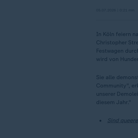
05.07.2026 | 0:21 min
In Köln feiern 
Christopher Str
Festwagen durch
wird von Hunder
Sie alle demonst
Community", erk
unserer Demolei
diesem Jahr."
Sind queer