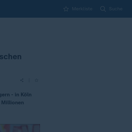
Merkliste
Suche
nschen
|
ern - in Köln
 Millionen