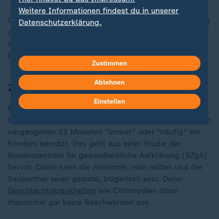
Weitere Informationen findest du in unserer
Durchschnittlich hat Hamburg die jüngste Bevölkerung
Datenschutzerklärung.
aller deutschen Bundesländer, Sachsen-Anhalt die
älteste. Die Zahlen hat das Bundesinstitut für
Bevölkerungsforschung erhoben.
Zustimmen
Ablehnen
Zahl des Tages
Einstellen
50 Prozent
der Menschen, die nicht in einer festen
Beziehung sind, haben beim Geschlechtsverkehr in den
vergangenen 12 Monaten "immer" oder "häufig" ein
Kondom benutzt. Das geht aus einer Studie der
Bundeszentrale für gesundheitliche Aufklärung (BZgA)
hervor. Dabei kann die Annahme, man selbst und der
Sexpartner seien gesund, trügerisch sein. Denn
Geschlechtskrankheiten
wie Chlamydien lösen
manchmal gar keine Beschwerden aus.