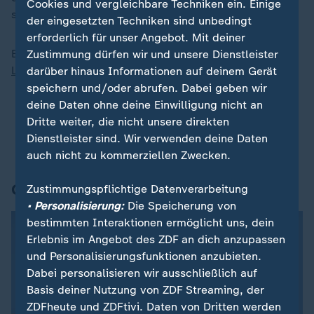
Cookies und vergleichbare Techniken ein. Einige
sensationell gegen Titelverteidiger Gilliver durch.
der eingesetzten Techniken sind unbedingt
erforderlich für unser Angebot. Mit deiner
Bleiben Sie immer auf dem Laufenden mit unserem
Zustimmung dürfen wir und unsere Dienstleister
Liveblog zu den Paralympischen Spielen 2024
.
darüber hinaus Informationen auf deinem Gerät
speichern und/oder abrufen. Dabei geben wir
deine Daten ohne deine Einwilligung nicht an
Welche Nation liegt im
Medaillenspiegel
vorne?
Dritte weiter, die nicht unsere direkten
Hier finden Sie
die aktuellen Livestreams und eine
Dienstleister sind. Wir verwenden deine Daten
Vorschau auf die Wettkämpfe
des Tages
auch nicht zu kommerziellen Zwecken.
Grafik des Tages
Zustimmungspflichtige Datenverarbeitung
• Personalisierung:
Die Speicherung von
bestimmten Interaktionen ermöglicht uns, dein
Erlebnis im Angebot des ZDF an dich anzupassen
und Personalisierungsfunktionen anzubieten.
Dabei personalisieren wir ausschließlich auf
Basis deiner Nutzung von ZDF Streaming, der
ZDFheute und ZDFtivi. Daten von Dritten werden