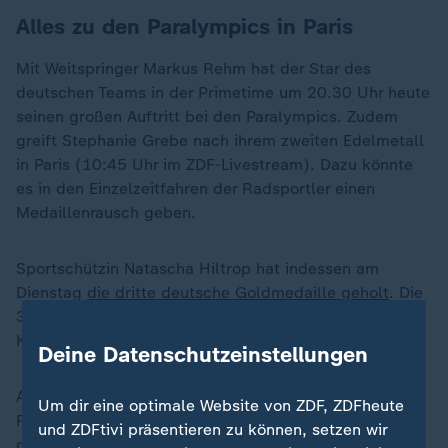
Alles zu den Paralympics in Paris
Mit Weitspringer Markus Rehm hat der Star des
deutschen Teams in der Primetime um 20.30 Uhr heute
seinen großen Auftritt bei den Paralympics. Zudem
greift Stephanie Grebe nach ihrem zweiten Edelmetall
in Paris (10:45 Uhr im ZDF-Livestream). Dazu könnte
es in den Einzelzeitfahren der Radsportler einen
Medaillenrausch geben.
Sportschützin Natascha Hiltrop hat indessen am
Dienstag
die dritte deutsche Goldmedaille geholt
. Die
32-Jährige gewann im Dreistellungskampf mit dem
Kleinkaliber.
Deine Datenschutzeinstellungen
Außerdem gewann Maurice Schmidt im
Um dir eine optimale Website von ZDF, ZDFheute
Rollstuhlfechten
das vierte Gold für Deutschland
bei
und ZDFtivi präsentieren zu können, setzen wir
den Paralympics. Der 35-Jährige setzte sich