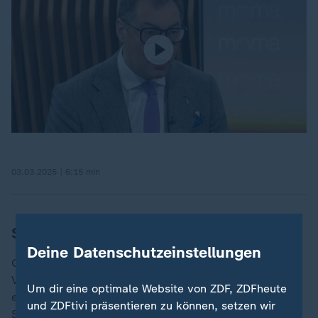
03.03.2025 | 6:15 min
Sondierung mitten in der Krise
Deine Datenschutzeinstellungen
Großbritannien und Frankreich scheinen bei den
Verhandlungen im Ukraine-Krieg eine zentrale Rolle
Um dir eine optimale Website von ZDF, ZDFheute
einzunehmen. Was ist mit Deutschland? Hier sondieren
und ZDFtivi präsentieren zu können, setzen wir
SPD und Union weiter. CDU-Chef
Friedrich Merz
hofft