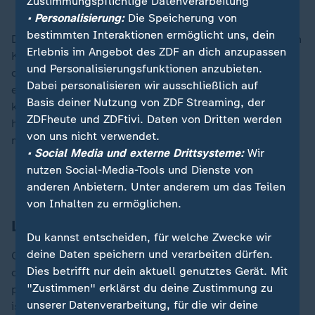
Zustimmungspflichtige Datenverarbeitung
• Personalisierung:
Die Speicherung von
bestimmten Interaktionen ermöglicht uns, dein
Die Bedeutung der Gespräche wird auch von der neuen
Erlebnis im Angebot des ZDF an dich anzupassen
Klima-Langzeitstudie untermauert, die jetzt im Auftrag
und Personalisierungsfunktionen anzubieten.
des Potsdam-Instituts für Klimafolgenforschung
Dabei personalisieren wir ausschließlich auf
erschienen ist. Sie blickt auf die Erderwärmung in den
Basis deiner Nutzung von ZDF Streaming, der
kommenden 1.000 Jahren. Mein Kollege Mark Hugo
ZDFheute und ZDFtivi. Daten von Dritten werden
hat mit Forschern gesprochen, für die das gar nicht
von uns nicht verwendet.
mal eine so lange Zeit ist.
• Social Media und externe Drittsysteme:
Wir
nutzen Social-Media-Tools und Dienste von
Wie stark wird sich die Erde erwärmen?
anderen Anbietern. Unter anderem um das Teilen
von Inhalten zu ermöglichen.
Lage im Nahost-Konflikt
Du kannst entscheiden, für welche Zwecke wir
deine Daten speichern und verarbeiten dürfen.
Gut drei Wochen nach dem Gewinn eines Oscars für
Dies betrifft nur dein aktuell genutztes Gerät. Mit
den Dokumentarfilm "No Other Land" ist der
"Zustimmen" erklärst du deine Zustimmung zu
palästinensische Co-Regisseur Hamdan Ballal im
unserer Datenverarbeitung, für die wir deine
israelisch besetzten Westjordanland offenbar von