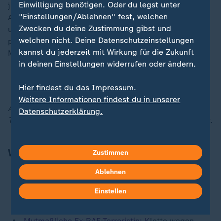
Einwilligung benötigen. Oder du legst unter
jüdischen Siedlern zusammengeschlagen worden.
"Einstellungen/Ablehnen" fest, welchen
Anschließend soll er aus einem Krankenwagen geholt
Zwecken du deine Zustimmung gibst und
und festgenommen worden sein, berichteten
welchen nicht. Deine Datenschutzeinstellungen
palästinensische Aktivisten und Kollegen Ballals.
kannst du jederzeit mit Wirkung für die Zukunft
Mittlerweile sei er wieder freigelassen worden.
in deinen Einstellungen widerrufen oder ändern.
Oscarpreisträger Ballal wieder frei
Hier findest du das Impressum.
Weitere Informationen findest du in unserer
Alle Entwicklungen finden Sie jederzeit auf unserer
Datenschutzerklärung.
Themenseite zum
Nahost-Konflikt
und hier im
Liveblog
.
Weitere Schlagzeilen
Zustimmen
Ablehnen
Illegale Importe in die USA:
Wie aus Eiern
Schmuggelware wurde
Einstellen
Früherer Außenminister Gabriel:
Tech-Milliardäre
"gefährlicher als Trump selbst"
Mutmaßliche Ex-RAF-Terroristin: K
lette
wegen