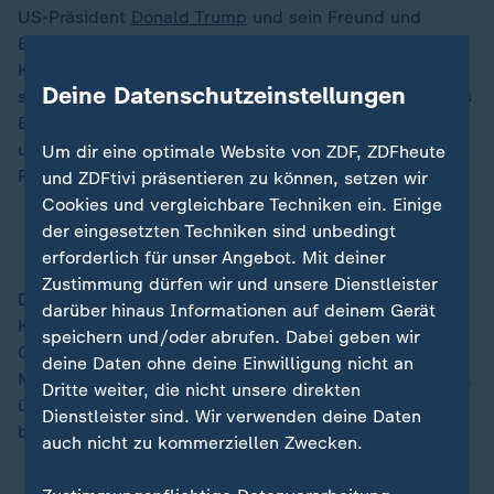
US-Präsident
Donald Trump
und sein Freund und
Berater
Elon Musk
sind in Europa nicht gerade beliebt.
Kurz: Die beiden haben ein Imageproblem. Und das
Deine Datenschutzeinstellungen
schlägt sich jetzt auch in den Absatzzahlen von Musks
E-Autohersteller Tesla nieder. Der Absatz ist in der EU
um die Hälfte eingebrochen. In Deutschland ist der
Um dir eine optimale Website von ZDF, ZDFheute
Rückgang der Neuzulassungen sogar noch größer.
und ZDFtivi präsentieren zu können, setzen wir
Cookies und vergleichbare Techniken ein. Einige
der eingesetzten Techniken sind unbedingt
Tesla-Absatz in EU um die Hälfte eingebrochen
erforderlich für unser Angebot. Mit deiner
Zustimmung dürfen wir und unsere Dienstleister
Das Thema ist politisch gerade irgendwie unsexy, die
darüber hinaus Informationen auf deinem Gerät
Kassen sind leer - warum es umso wichtiger ist, im
speichern und/oder abrufen. Dabei geben wir
Gespräch zu bleiben, erklärt meine Kollegin Elisa
deine Daten ohne deine Einwilligung nicht an
Miebach aus der ZDF-Umweltredaktion in ihrem Artikel
Dritte weiter, die nicht unsere direkten
über den Petersberger Klimadialog, der heute in Berlin
Dienstleister sind. Wir verwenden deine Daten
beginnt.
auch nicht zu kommerziellen Zwecken.
Ziel: Klimadiplomatie vor Scheitern bewahren