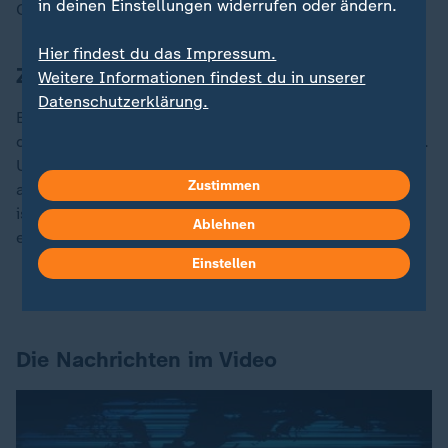
in deinen Einstellungen widerrufen oder ändern.
Outfits getragen. "So sahen wir aus."
Hier findest du das Impressum.
Zahl des Tages
Weitere Informationen findest du in unserer
Datenschutzerklärung.
Er soll beser sein als sein Ruf: Freitag, der
13.
An
diesem Tag sind durchaus auch schöne Dinge passiert.
Und der Mathematiker Christian Hesse findet, dass es
Zustimmen
alles andere als ein Unglückstag ist. Im Gegenteil. Es
ist ein bisschen wie beim Glückssocken-Tragen - alles
Ablehnen
eine Frage höherer Zuversicht:
Einstellen
Freitag der 13.? Glück gehabt!
Die Nachrichten im Video