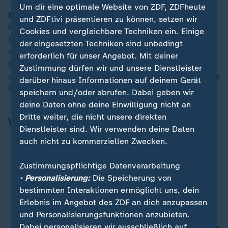
Um dir eine optimale Website von ZDF, ZDFheute
Ende der UN-Ozeankonferenz
: Nach fünf Tagen endet
und ZDFtivi präsentieren zu können, setzen wir
heute in Nizza die Ozeankonferenz der Vereinten
Cookies und vergleichbare Techniken ein. Einige
Nationen. Das Treffen sollte Schwung in laufende
der eingesetzten Techniken sind unbedingt
Verhandlungen bringen. So kam die Weltgemeinschaft
erforderlich für unser Angebot. Mit deiner
beim zentralen Abkommen zum Schutz der Hohen See
Zustimmung dürfen wir und unsere Dienstleister
den nötigen 60 Ratifizierungen näher. Auch zum Thema
darüber hinaus Informationen auf deinem Gerät
Plastik gab es von vielen Ländern eine klare Ansage.
speichern und/oder abrufen. Dabei geben wir
deine Daten ohne deine Einwilligung nicht an
Dritte weiter, die nicht unsere direkten
Weitere Schlagzeilen
Dienstleister sind. Wir verwenden deine Daten
auch nicht zu kommerziellen Zwecken.
Während Trumps Ministerin spricht:
US-Senator
Zustimmungspflichtige Datenverarbeitung
gewaltsam aus Presskonferenz gezerrt
• Personalisierung:
Die Speicherung von
Jan van Aken:
Linken-Politiker stellt sich hinter
bestimmten Interaktionen ermöglicht uns, dein
SPD-"Manifest"
Erlebnis im Angebot des ZDF an dich anzupassen
Aus für "begleitetes Trinken" ab 14?
und Personalisierungsfunktionen anzubieten.
Gesundheitsminister für Verbot
Dabei personalisieren wir ausschließlich auf