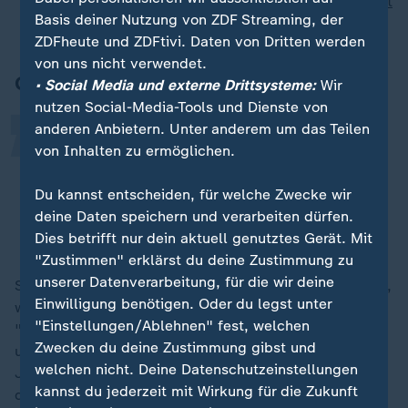
Wechsel nach Istanbul perfekt:
Sané unterschreibt
„
Basis deiner Nutzung von ZDF Streaming, der
bei Galatasaray
ZDFheute und ZDFtivi. Daten von Dritten werden
von uns nicht verwendet.
Gesagt
• Social Media und externe Drittsysteme:
Wir
nutzen Social-Media-Tools und Dienste von
anderen Anbietern. Unter anderem um das Teilen
Ich werde ein Wort verwenden, das
von Inhalten zu ermöglichen.
vielleicht ein wenig seltsam klingt:
Substanz.
Du kannst entscheiden, für welche Zwecke wir
deine Daten speichern und verarbeiten dürfen.
Lionel Richie
Dies betrifft nur dein aktuell genutztes Gerät. Mit
"Zustimmen" erklärst du deine Zustimmung zu
unserer Datenverarbeitung, für die wir deine
So lautet die Erklärung von Lionel Richie auf die Frage,
Einwilligung benötigen. Oder du legst unter
warum die 80er Jahre nach wie vor so beliebt sind.
"Einstellungen/Ablehnen" fest, welchen
"Damals konnte der Sänger die Geschichte zum Song
Zwecken du deine Zustimmung gibst und
und dessen Entstehung erzählen", sagte der 75-
welchen nicht. Deine Datenschutzeinstellungen
Jährige dem "Zeit-Magazin". "Heute haben 14 Leute
kannst du jederzeit mit Wirkung für die Zukunft
den Song geschrieben." Auch habe man früher keine