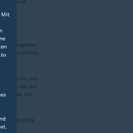
tiziert und
 Mit
n
ine
en vergangenen
ten
igenden Zahlen.
 zu
aus Berlin. Als
 werden sie von
. Anstatt mit
des
und
r:
Wie sich die
et.