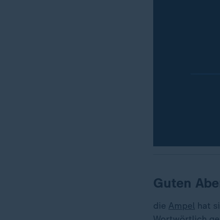
Guten Abe
die
Ampel
hat s
Wortwörtlich ge