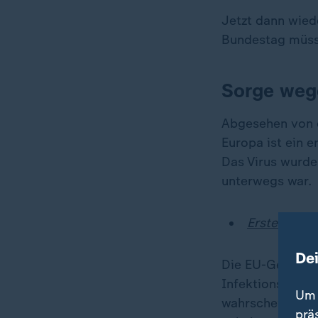
Jetzt dann wiede
Bundestag müss
Sorge weg
Abgesehen von d
Europa ist ein 
Das Virus wurde
unterwegs war.
Erster Fall
De
Die EU-Gesundhe
Infektionsfälle 
Um 
wahrscheinlich".
prä