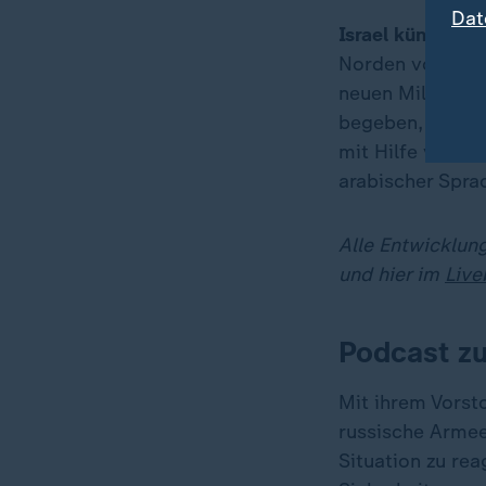
Dat
Israel kündigt n
Norden von Chan
neuen Militärein
begeben, deren 
mit Hilfe von F
arabischer Spra
Alle Entwicklun
und hier im
Live
Podcast z
Mit ihrem Vorsto
russische Armee
Situation zu rea