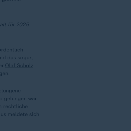
alt für 2025
ordentlich
Und das sogar,
ler
Olaf Scholz
gen.
gelungene
So gelungen war
 rechtliche
aus meldete sich