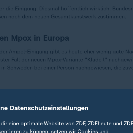
r die Einigung. Diesmal hoffentlich wirklich. Bundes
en noch dem neuen Gesamtkunstwerk zustimmen.
en Mpox in Europa
er Ampel-Einigung gibt es heute eher wenig gute Nac
erster Fall der neuen Mpox-Variante "Klade l" nachgew
 in Schweden bei einer Person nachgewiesen, die zuvo
 von neuer Mpox-Variante in Europa
ine Datenschutzeinstellungen
itsbehörde ECDC forderte die EU-Staaten auf, sich a
einzustellen. Das Auftreten weiterer "importierter" Fäl
dir eine optimale Website von ZDF, ZDFheute und ZDF
 Allerdings sei es unwahrscheinlich, dass es in Europa
sentieren zu können, setzen wir Cookies und