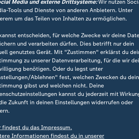
ocial Media und externe Drittsysteme:
Wir nutzen Soci
ia-Tools und Dienste von anderen Anbietern. Unter
tert mit Beschwerden gegen Bremer
erem um das Teilen von Inhalten zu ermöglichen.
aftswahl
kannst entscheiden, für welche Zwecke wir deine Dat
tswahl in Bremen muss nicht wiederholt werden. Die 
ichern und verarbeiten dürfen. Dies betrifft nur dein
werde gegen die Wahl. Die
AfD
war nicht zur Bürgersc
uell genutztes Gerät. Mit "Zustimmen" erklärst du dei
en, weil sie zwei konkurrierende Kandidatenlisten ein
timmung zu unserer Datenverarbeitung, für die wir de
laubt. Gegen diese Entscheidung ging die Partei vor.
willigung benötigen. Oder du legst unter
nstellungen/Ablehnen" fest, welchen Zwecken du dei
timmung gibst und welchen nicht. Deine
rden abgelehnt: Bürgerschaftswahl in Bremen ist gü
enschutzeinstellungen kannst du jederzeit mit Wirkun
 die Zukunft in deinen Einstellungen widerrufen oder
htshof wies die Beschwerden zurück. Die SPD kann s
ern.
mit den Grünen und Linken fortsetzen.
r findest du das Impressum.
host-Konflikt
tere Informationen findest du in unserer