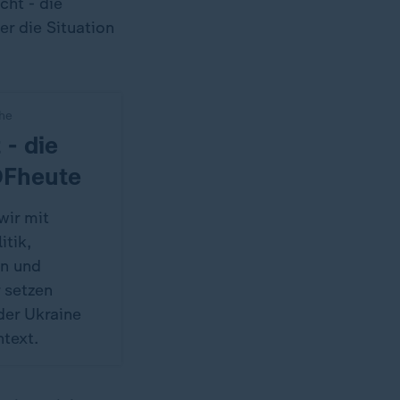
cht - die
er die Situation
che
 - die
DFheute
wir mit
itik,
en und
 setzen
der Ukraine
text.