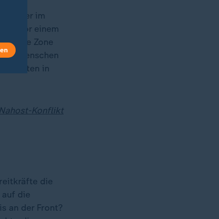
Anwohner im
ifen vor einem
umanitäre Zone
len
e den Menschen
berichten in
Nahost-Konflikt
eitkräfte die
 auf die
is an der Front?