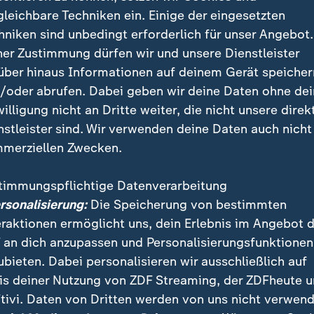
tragung gebe, wenn importierte Fälle schnell diagnos
gleichbare Techniken ein. Einige der eingesetzten
men umgesetzt würden.
hniken sind unbedingt erforderlich für unser Angebot.
ner Zustimmung dürfen wir und unsere Dienstleister
sche Vorfälle nehmen zu
über hinaus Informationen auf deinem Gerät speicher
/oder abrufen. Dabei geben wir deine Daten ohne de
Angriffe und Beleidigungen nehmen deutlich zu. In d
willigung nicht an Dritte weiter, die nicht unsere direk
 immer mehr besorgniserregende Meldungen über ste
nstleister sind. Wir verwenden deine Daten auch nicht
ahlen stecken Menschen, Schicksale.
merziellen Zwecken.
e Paar Nathan und Esther (Namen v. d. Red. geändert) 
timmungspflichtige Datenverarbeitung
 zu einem Schabbat-Fest ein Eis essen gehen wollen,
ersonalisierung:
Die Speicherung von bestimmten
n umzingelt, angespuckt und schließlich angegriffen
eraktionen ermöglicht uns, dein Erlebnis im Angebot 
 Freunden endet der Abend im Krankenhaus.
 an dich anzupassen und Personalisierungsfunktionen
ubieten. Dabei personalisieren wir ausschließlich auf
is deiner Nutzung von ZDF Streaming, der ZDFheute 
nd was anderen Betroffen widerfahren ist, gibt es hie
tivi. Daten von Dritten werden von uns nicht verwend
a-Szene radikalisiert