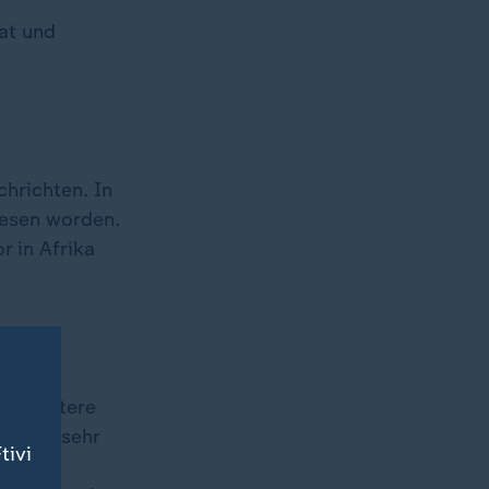
rat und
hrichten. In
iesen worden.
r in Afrika
uf weitere
le sei "sehr
tivi
 eine