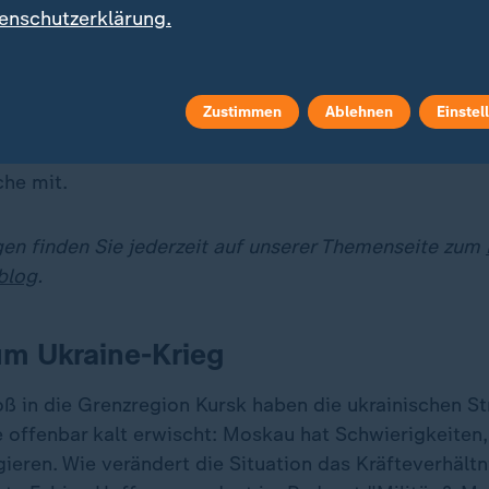
enschutzerklärung.
euen Militäransatz an:
Die israelische Armee hat die 
 Junis sowie im Osten von Deir al-Balah im Gazastre
satz zur Flucht aufgerufen. Sie sollten sich in eine h
Zustimmen
Ablehnen
Einstel
Grenzen neu gezogen worden seien, teilte die Arme
lugblättern, per SMS, Telefonanrufen sowie per Medien
che mit.
gen finden Sie jederzeit auf unserer Themenseite zum
blog
.
um Ukraine-Krieg
ß in die Grenzregion Kursk haben die ukrainischen Str
 offenbar kalt erwischt: Moskau hat Schwierigkeiten,
gieren. Wie verändert die Situation das Kräfteverhältn