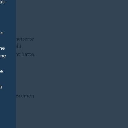
al-
en
AfD scheiterte
haftswahl
ne
gereicht hatte.
ine
ne
ltig
g
omit in Bremen