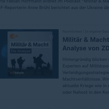
rte Fabian Hoffmann ordnet im Podcast "Militär & Ma
F-Reporterin Anne Brühl berichtet aus der Ukraine üb
Nachrichten | In eigener Sa
:
Militär & Macht
Analyse von Z
Hintergründig blicken 
Experten auf Militärpol
Verteidigungsstrategi
Machtverhältnisse. Wir
aktuelle Kriege wie in 
oder Nahost in den Kon