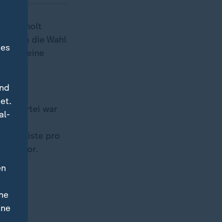
wiederholt
 gegen die Wahl
des
seien keine
und
gen
et.
Die Partei war
al-
mit
 eine Liste pro
 Wahl vor.
en
ne
ine