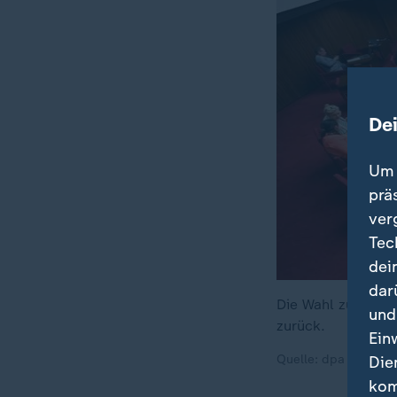
De
Um 
prä
ver
Tec
dei
dar
Die Wahl zur Brem
und
zurück.
Ein
Quelle: dpa
Die
kom