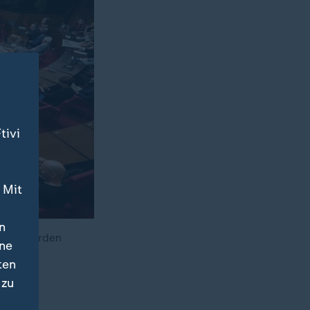
tivi
 Mit
n
-Beschwerden
ine
ten
 zu