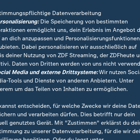
timmungspflichtige Datenverarbeitung
tswahl in
Bremen
vom vergangenen Jahr muss nicht 
ersonalisierung:
Die Speicherung von bestimmten
atsgerichtshof des Landes wies Beschwerden der AfD
eraktionen ermöglicht uns, dein Erlebnis im Angebot 
icht wertete den Ausschluss der AfD als rechtens. Es 
 an dich anzupassen und Personalisierungsfunktionen
nnbar.
ubieten. Dabei personalisieren wir ausschließlich auf
is deiner Nutzung von ZDF Streaming, der ZDFheute 
t zur
Wahl in Bremen
zugelassen worden, weil sie we
tivi. Daten von Dritten werden von uns nicht verwend
n Streits zwei konkurrierende Kandidatenlisten hatte. 
ocial Media und externe Drittsysteme:
Wir nutzen Soci
ritten, dass gleich zwei Landesvorstände Vorschläge 
ia-Tools und Dienste von anderen Anbietern. Unter
d Bewerbern eingereicht hatten. Erlaubt ist aber nur
erem um das Teilen von Inhalten zu ermöglichen.
 AfD-Mitglieder gingen gegen den Ausschluss von der
kannst entscheiden, für welche Zwecke wir deine Dat
ichern und verarbeiten dürfen. Dies betrifft nur dein
üne Regierung mit Bürgermeister
uell genutztes Gerät. Mit "Zustimmen" erklärst du dei
lte
timmung zu unserer Datenverarbeitung, für die wir de
willigung benötigen. Oder du legst unter