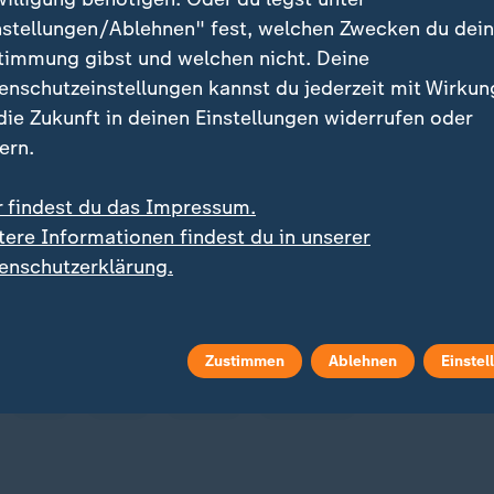
sgericht entschied bereits im Dezember, dass der Au
nstellungen/Ablehnen" fest, welchen Zwecken du dei
r. Die Parteimitglieder akzeptierten die Entscheidung
timmung gibst und welchen nicht. Deine
chste Instanz.
enschutzeinstellungen kannst du jederzeit mit Wirkun
 die Zukunft in deinen Einstellungen widerrufen oder
 Bremen im Mai 2023 war die
SPD
als Siegerin hervor
ern.
men mit Bürgermeister Andreas Bovenschulte zusamm
enschulte steht bereits seit 2019 an der Spitze der H
r findest du das Impressum.
tere Informationen findest du in unserer
enschutzerklärung.
Zustimmen
Ablehnen
Einstel
AfD
SPD
Grüne
Die Linke