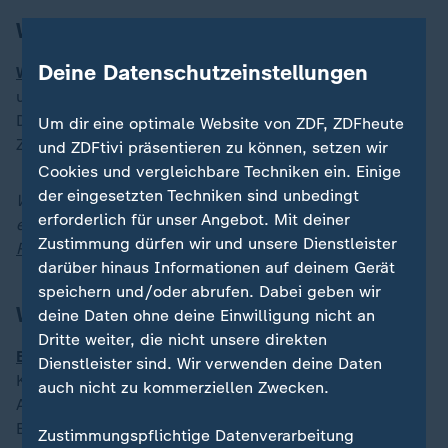
Was im Ukraine-Krieg passiert ist
Deine Datenschutzeinstellungen
Wie steht die Ukraine zu Verhandlungen mit Russland
und was denken die Ukrainer über Selenskys Politik?
Der ukrainische Historiker Jaroslaw Hrytsak erklärt im
Um dir eine optimale Website von ZDF, ZDFheute
ZDFheute-Interview die Zusammenhänge.
und ZDFtivi präsentieren zu können, setzen wir
Cookies und vergleichbare Techniken ein. Einige
der eingesetzten Techniken sind unbedingt
Weitere News-Updates zur Lage und zu Reaktionen
erforderlich für unser Angebot. Mit deiner
erhalten Sie jederzeit auch in unserem
Liveblog zu
Zustimmung dürfen wir und unsere Dienstleister
Russlands Angriff auf die Ukraine
.
darüber hinaus Informationen auf deinem Gerät
speichern und/oder abrufen. Dabei geben wir
Was heute noch wichtig ist
deine Daten ohne deine Einwilligung nicht an
Dritte weiter, die nicht unsere direkten
Bundesverfassungsgericht urteilt zu AfD-Klagen:
Die
Dienstleister sind. Wir verwenden deine Daten
Kandidaten der
AfD
waren bei den Wahlen in den
auch nicht zu kommerziellen Zwecken.
Ausschüssen für Inneres, Gesundheit und
Entwicklungszusammenarbeit im Bundestag
Zustimmungspflichtige Datenverarbeitung