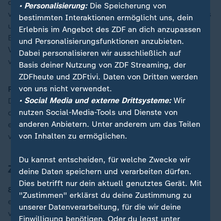
durchgefallen. Das hält die Partei für
• Personalisierung:
Die Speicherung von
verfassungswidrig. In einem zweiten Verfahren geht es
bestimmten Interaktionen ermöglicht uns, dein
um die Klage des AfD-Abgeordneten Stephan
Erlebnis im Angebot des ZDF an dich anzupassen
Brandner: Dieser hatte gegen seine Abwahl als
und Personalisierungsfunktionen anzubieten.
Vorsitzender des Rechtsausschusses in der
Dabei personalisieren wir ausschließlich auf
vergangenen Legislaturperiode geklagt.
Basis deiner Nutzung von ZDF Streaming, der
ZDFheute und ZDFtivi. Daten von Dritten werden
von uns nicht verwendet.
Fed entscheidet über weiteren Kurs in der Geldpolitik:
• Social Media und externe Drittsysteme:
Wir
Die US-Notenbank gibt heute ihre Entscheidung über
nutzen Social-Media-Tools und Dienste von
die Höhe des Leitzinses bekannt. Zudem wird die Fed
anderen Anbietern. Unter anderem um das Teilen
eine aktualisierte Wirtschaftsprognose
von Inhalten zu ermöglichen.
veröffentlichen.
Du kannst entscheiden, für welche Zwecke wir
Zahl des Tages
deine Daten speichern und verarbeiten dürfen.
Dies betrifft nur dein aktuell genutztes Gerät. Mit
8.400 Bücher
wurden heute vor 75 Jahren bei der
"Zustimmen" erklärst du deine Zustimmung zu
ersten deutschen Buchmesse nach dem Krieg
unserer Datenverarbeitung, für die wir deine
vorgestellt. 205 deutsche Verlage kamen dabei in der
Einwilligung benötigen. Oder du legst unter