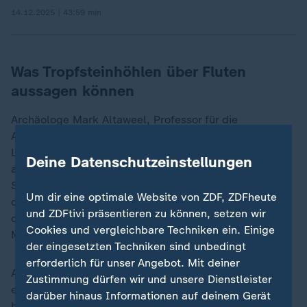
14.12.2025 | 43:59 min
Was Tropfsteinhöhlen über Fluten
aussagen können
Archäologe Mark Altaweel, Professor für die
Archäologie des Nahen Ostens am University College
London, verfolgt einen anderen Forschungsansatz. Er
Deine Datenschutzeinstellungen
analysiert die chemische Beschaffenheit von
Stalagmiten aus nordirakischen Höhlen. Sie entstehen
Um dir eine optimale Website von ZDF, ZDFheute
durch herabtropfendes Wasser. "Wenig Magnesium
und ZDFtivi präsentieren zu können, setzen wir
deutet auf starken Regen hin", erklärt er seine
Cookies und vergleichbare Techniken ein. Einige
Methode.
der eingesetzten Techniken sind unbedingt
erforderlich für unser Angebot. Mit deiner
Altaweel forscht im Norden des Irak, wo der Euphrat
Zustimmung dürfen wir und unsere Dienstleister
einen Großteil seines Wassers aufnimmt. Ein Stalagmit
darüber hinaus Informationen auf deinem Gerät
habe Jahresringe wie ein Baum, erklärt Altaweel. So