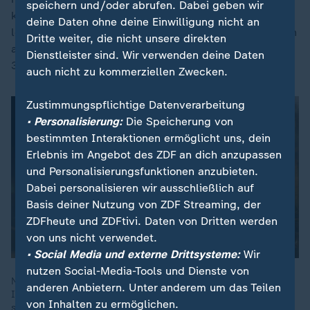
speichern und/oder abrufen. Dabei geben wir
kann der Forscher die Niederschlagsmengen der
deine Daten ohne deine Einwilligung nicht an
letzten 10.000 Jahre abschätzen. Die Analysen weisen
Dritte weiter, die nicht unsere direkten
auf eine besonders niederschlagsreiche Phase um
Dienstleister sind. Wir verwenden deine Daten
3500 v. Chr. hin.
auch nicht zu kommerziellen Zwecken.
Zustimmungspflichtige Datenverarbeitung
• Personalisierung:
Die Speicherung von
bestimmten Interaktionen ermöglicht uns, dein
Erlebnis im Angebot des ZDF an dich anzupassen
und Personalisierungsfunktionen anzubieten.
Dabei personalisieren wir ausschließlich auf
Basis deiner Nutzung von ZDF Streaming, der
ZDFheute und ZDFtivi. Daten von Dritten werden
von uns nicht verwendet.
• Social Media und externe Drittsysteme:
Wir
nutzen Social-Media-Tools und Dienste von
Ninive wird in der Bibel als die Stadt der Sünde dargestellt.
anderen Anbietern. Unter anderem um das Teilen
Ihre Bewohner als grausam, verdorben und gottlos. Warum ein
von Inhalten zu ermöglichen.
so finsteres Bild? Und wie war Ninive wirklich?