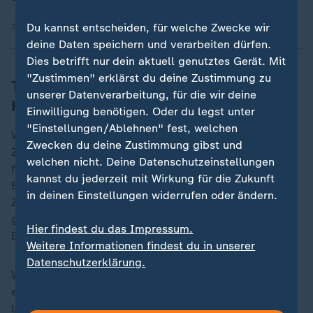
Du kannst entscheiden, für welche Zwecke wir
14.12.2025 | 43:43 min
deine Daten speichern und verarbeiten dürfen.
Dies betrifft nur dein aktuell genutztes Gerät. Mit
"Zustimmen" erklärst du deine Zustimmung zu
Trockenheit führte zu ausgeklügelten
unserer Datenverarbeitung, für die wir deine
Kanalbauten
Einwilligung benötigen. Oder du legst unter
"Einstellungen/Ablehnen" fest, welchen
Wasser war ein Segen für die Menschen im
Zwecken du deine Zustimmung gibst und
Zweistromland. Die starke Regenphase vor
welchen nicht. Deine Datenschutzeinstellungen
fünfeinhalbtausend Jahren markierte offenbar den
kannst du jederzeit mit Wirkung für die Zukunft
Beginn einer unvergleichlichen Blütephase. In dieser
in deinen Einstellungen widerrufen oder ändern.
Zeit entwickelte sich eine Hochkultur mit komplexen
gesellschaftlichen Strukturen, aus der auch die
Hier findest du das Impressum.
Erfindung der Schrift hervorging.
Weitere Informationen findest du in unserer
Datenschutzerklärung.
Was Mark Altaweel anhand der Stalagmiten noch
erkennt: Bis 3000 v. Chr. wurde es deutlich trockener.
Luftaufnahmen zeigen, dass in dieser Zeit verstärkt