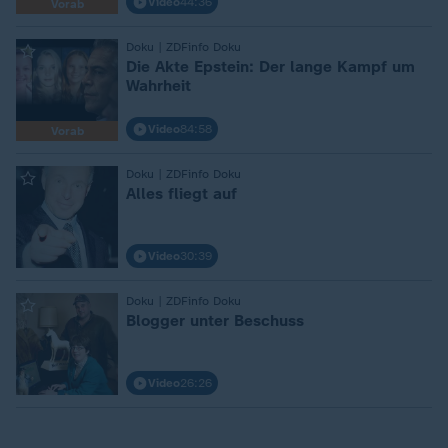
Video
44:36
Vorab
Doku | ZDFinfo Doku
:
Die Akte Epstein: Der lange Kampf um
Wahrheit
Video
84:58
Vorab
Doku | ZDFinfo Doku
:
Alles fliegt auf
Video
30:39
Doku | ZDFinfo Doku
:
Blogger unter Beschuss
Video
26:26