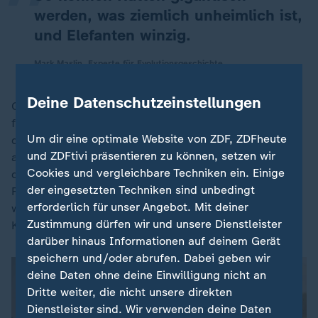
werden, was ziemlich unheimlich ist,
und Elefanten winzig.
Mark Maslin, Experte für Evolutionsgeschichte
Deine Datenschutzeinstellungen
Genau das könnte auch die Größe des Homo
floresiensis erklären. Eine Theorie geht davon aus,
Um dir eine optimale Website von ZDF, ZDFheute
dass der Homo floresiensis vom Homo erectus
und ZDFtivi präsentieren zu können, setzen wir
abstammt: Vor über 70.000 Jahren könnte Treibholz
Cookies und vergleichbare Techniken ein. Einige
die Vorfahren des Homo floresiensis auf die Insel
der eingesetzten Techniken sind unbedingt
Flores gebracht haben. Isoliert auf der Insel, mit
erforderlich für unser Angebot. Mit deiner
weniger Nahrung als zuvor, entwickelte sich ihre
Zustimmung dürfen wir und unsere Dienstleister
Körpergröße zurück.
darüber hinaus Informationen auf deinem Gerät
speichern und/oder abrufen. Dabei geben wir
deine Daten ohne deine Einwilligung nicht an
Dritte weiter, die nicht unsere direkten
Dienstleister sind. Wir verwenden deine Daten