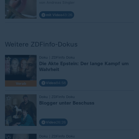
von Andreas Singler
mit Video
43:26
Weitere ZDFinfo-Dokus
Doku | ZDFinfo Doku
:
Die Akte Epstein: Der lange Kampf um
Wahrheit
Video
84:58
Vorab
Doku | ZDFinfo Doku
:
Blogger unter Beschuss
Video
26:26
Doku | ZDFinfo Doku
: