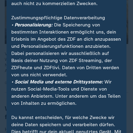
auch nicht zu kommerziellen Zwecken.
Zustimmungspflichtige Datenverarbeitung
• Personalisierung:
Die Speicherung von
bestimmten Interaktionen ermöglicht uns, dein
Erlebnis im Angebot des ZDF an dich anzupassen
und Personalisierungsfunktionen anzubieten.
Dabei personalisieren wir ausschließlich auf
Vor rund 40.000 Jahren leben mehrere Menschenarten auf der
Welt: in Asien der Denisova-Mensch, in Europa der
Basis deiner Nutzung von ZDF Streaming, der
Neandertaler, und der Homo Sapiens hat sich bis nach
ZDFheute und ZDFtivi. Daten von Dritten werden
Australien ausgebreitet.
von uns nicht verwendet.
• Social Media und externe Drittsysteme:
Wir
04.05.2026 | 44:01 min
nutzen Social-Media-Tools und Dienste von
anderen Anbietern. Unter anderem um das Teilen
von Inhalten zu ermöglichen.
Wie sah das Leben des Homo
floresiensis aus?
Du kannst entscheiden, für welche Zwecke wir
deine Daten speichern und verarbeiten dürfen.
Homo floresiensis scheint nie die Insel verlassen zu
Dies betrifft nur dein aktuell genutztes Gerät. Mit