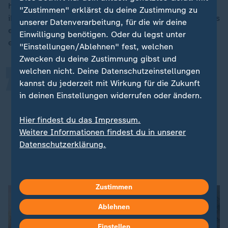
haben, außerhalb von Flores gibt es keine Spuren von
„
"Zustimmen" erklärst du deine Zustimmung zu
ihm. Er schien auf der Insel alles gehabt zu haben, was
unserer Datenverarbeitung, für die wir deine
er brauchte. Er ging auf die Jagd nach Stegodons,
Einwilligung benötigen. Oder du legst unter
einem ausgestorbenen Tier, das Elefanten ähnelt.
"Einstellungen/Ablehnen" fest, welchen
Zwecken du deine Zustimmung gibst und
welchen nicht. Deine Datenschutzeinstellungen
Auf Flores jagten kleine Menschen
kannst du jederzeit mit Wirkung für die Zukunft
in deinen Einstellungen widerrufen oder ändern.
kleine Elefanten. Und es gab hier
Komodowarane, vor denen sie sich
Hier findest du das Impressum.
wahrscheinlich in Acht nehmen
Weitere Informationen findest du in unserer
mussten.
Datenschutzerklärung.
Steven Churchill, Paläontologe an der Duke Universität
Zustimmen
Ablehnen
Einstellen